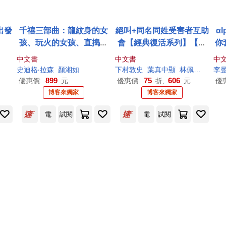
出發
千禧三部曲：龍紋身的女
絕叫+同名同姓受害者互助
α
】
孩、玩火的女孩、直搗蜂
會【經典復活系列】【
博
你
窩的女孩【
博客來
獨家
優
客來
獨家
套書】
β
中文書
中文書
中
惠價】
史迪格‧拉森
顏湘如
下村敦史
葉真中顯
林佩瑾
葉廷
李
899
75
606
優惠價:
元
優惠價:
折,
元
優
傳
博客來獨家
博客來獨家
電
試閱
電
試閱