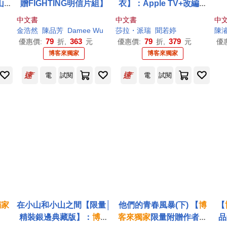
山本
贈FIGHTING明信片組】
衣】：Apple TV+改編影
客來
集原著《艾塞克斯之蛇》
中文書
中文書
中
】
劇照書腰珍藏版
金浩然
陳品芳
Damee Wu
莎拉・派瑞
聞若婷
陳
79
363
79
379
優惠價:
折,
元
優惠價:
折,
元
優
博客來獨家
博客來獨家
電
試閱
電
試閱
獨家
在小山和小山之間【限量│
他們的青春風暴(下) 【
博
【
精裝銀邊典藏版】：
博客
客來
獨家
限量附贈作者手
品