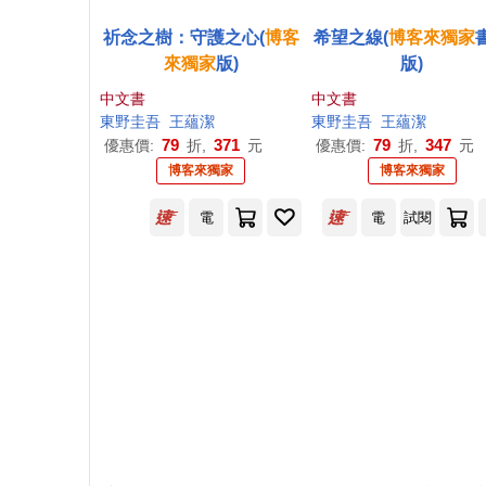
祈念之樹：守護之心(
博客
希望之線(
博客來
獨家
來
獨家
版)
版)
中文書
中文書
東野圭吾
王蘊潔
東野圭吾
王蘊潔
79
371
79
347
優惠價:
折,
元
優惠價:
折,
元
博客來獨家
博客來獨家
電
電
試閱