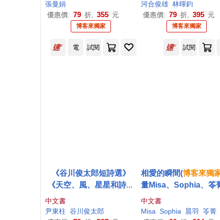
解析小說意象與現代
張曼娟
河合俊雄
林暉鈞
心靈
79
355
79
395
優惠價:
折,
元
優惠價:
折,
元
博客來獨家
博客來獨家
電
試閱
試閱
《谷川俊太郎短詩選》
相愛的瞬間(
博客來
獨
《天空、風、星星和詩》
量Misa、Sophia、
套組(
博客來
獨家
)
晨羽「親筆印刷簽名」
中文書
中文書
尹東柱
谷川俊太郎
Misa
Sophia
晨羽
笭菁