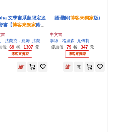
lpha 文學書系超限定迷
護理師(
博客來
獨家
版)
套書【
博客來
獨家
附贈.
→α 慢讀尋書卡】：(愛
文書
中文書
麗絲夢遊仙境與鏡中奇
昭
曼．法蘭克．鮑姆
法蘭西斯．史考特．費茲傑羅
泰絲．格里森
尤傳莉
維吉尼亞．吳爾芙
肯尼
緣、柳林風聲、大亨小
69
1307
79
347
惠價:
折,
元
優惠價:
折,
元
、綠野仙蹤、自己的房
博客來獨家
博客來獨家
間，共5冊)
電