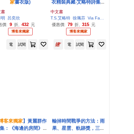
家
書衣版)
衣精裝典藏‧艾略特詩集中
英對照‧韋伯經典音樂劇
文書
中文書
《貓》原始藍本)
濬明
呂奕欣
T.S.艾略特
徐珮芬
Via Fang
9
432
79
315
惠價:
折,
元
優惠價:
折,
元
博客來獨家
博客來獨家
電
試閱
電
試閱
博客來
獨家
】黃麗群作
輸掉時間戰爭的方法：雨
集：《海邊的房間》+
果、星雲、軌跡獎，三冠