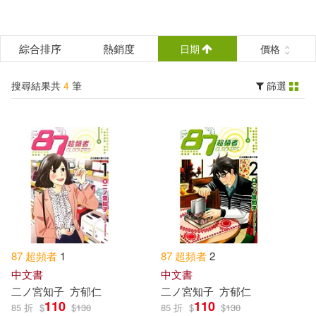
搜
尋
分類
綜合排序
熱銷度
日期
價格
(單選)
結
搜尋結果共
4
筆
篩選
所有商品(8)
圖書(4)
果
篩
中文書(4)
選
展開
作者
(可複選)
87
超頻
者
1
87
超頻
者
2
中文書
中文書
二ノ宮知子
方郁仁
二ノ宮知子
方郁仁
二ノ宮知子(4)
110
110
85 折
$
$
130
85 折
$
$
130