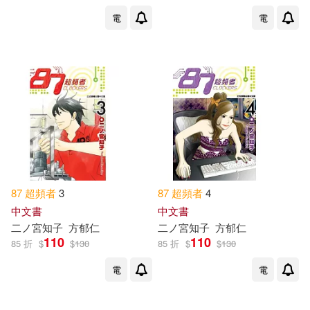
電
電
出版社
(可複選)
東立(4)
配送方式
(可複選)
可超商取貨(4)
可海外宅配(4)
87
超頻
者
3
87
超頻
者
4
中文書
中文書
二ノ宮知子
方郁仁
二ノ宮知子
方郁仁
可港澳店取(4)
110
110
85 折
$
$
130
85 折
$
$
130
電
電
可新加坡店取(4)