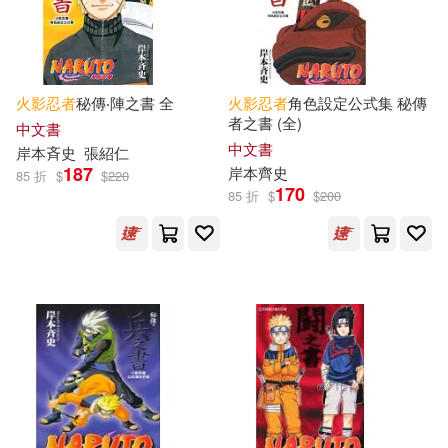
火影忍者
秘傳‧陣之書 全
火影忍者
角色設定公式集 秘傳
者之書 (全)
中文書
中文書
岸本斉史
張紹仁
187
岸本齊史
85 折
$
$
220
170
85 折
$
$
200