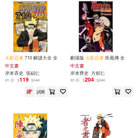
火影忍者
710 解謎大全 全
劇場版
火影忍者
疾風傳 全
中文書
中文書
岸本斉史
張紹仁
岸本齊史
方郁仁
119
204
85 折
$
$
140
85 折
$
$
240
試閱