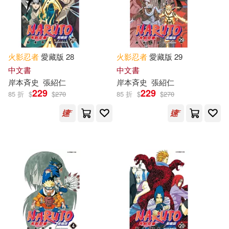
作者/演唱/譯/編/繪(1)
價格
火影忍者
愛藏版 28
火影忍者
愛藏版 29
-
範圍
中文書
中文書
岸本斉史
張紹仁
岸本斉史
張紹仁
229
229
85 折
$
$
270
85 折
$
$
270