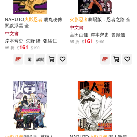
NARUTO
火影忍者
鹿丸秘傳
火影忍者
劇場版：忍者之路 全
闇默浮雲 全
中文書
中文書
宮田由佳
岸本齊史
曾鳳儀
161
岸本斉史
矢野 隆
張紹仁
85 折
$
$
190
161
85 折
$
$
190
電
試閱
火影忍者
劇場版─慕留人
NARUTO
火影忍者
鳴人新傳