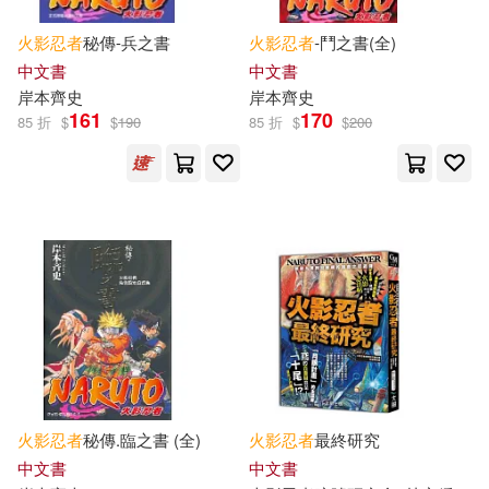
火影忍者
秘傳-兵之書
火影忍者
-鬥之書(全)
中文書
中文書
岸本齊史
岸本齊史
161
170
85 折
$
$
190
85 折
$
$
200
火影忍者
秘傳.臨之書 (全)
火影忍者
最終研究
中文書
中文書