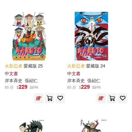
火影忍者
愛藏版 25
火影忍者
愛藏版 24
中文書
中文書
岸本斉史
張紹仁
岸本斉史
張紹仁
229
229
85 折
$
$
270
85 折
$
$
270