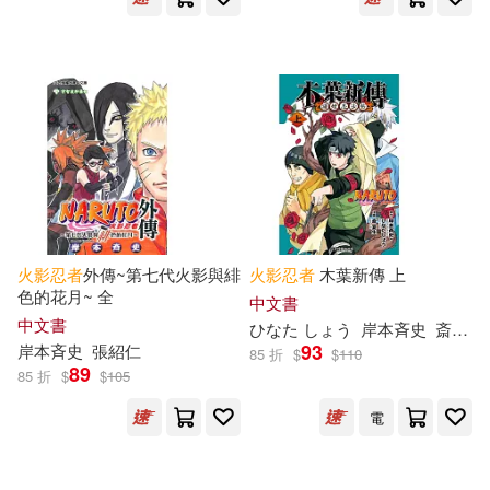
火影忍者
外傳~第七代火影與緋
火影忍者
木葉新傳 上
色的花月~ 全
中文書
中文書
ひなた しょう
岸本斉史
斎夏生
93
岸本斉史
張紹仁
85 折
$
$
110
89
85 折
$
$
105
電