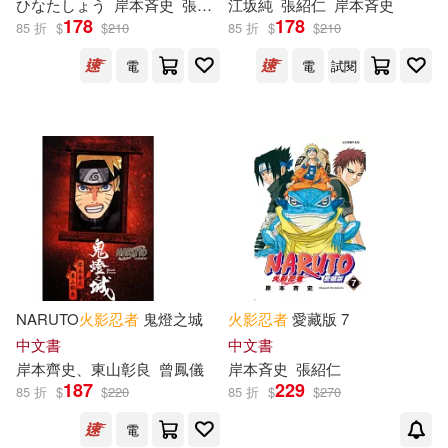
ひなたしょう
岸本斉史
張紹仁
江坂純
張紹仁
岸本斉史
178
178
85 折
$
$
210
85 折
$
$
210
電
電
試閱
NARUTO
火影忍者
鬼燈之城
火影忍者
愛藏版 7
中文書
中文書
岸本齊史、東山彰良
曾鳳儀
岸本斉史
張紹仁
187
229
85 折
$
$
220
85 折
$
$
270
電