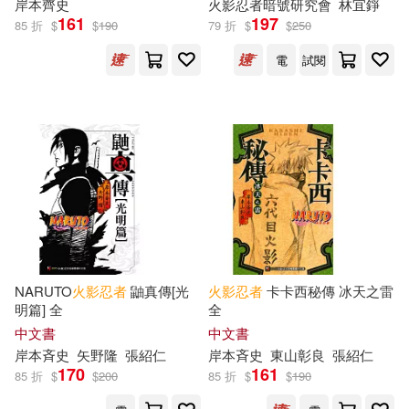
岸本齊史
火影忍者
暗號研究會
林宜錚
161
197
85 折
$
$
190
79 折
$
$
250
電
試閱
NARUTO
火影忍者
鼬真傳[光
火影忍者
卡卡西秘傳 冰天之雷
明篇] 全
全
中文書
中文書
岸本斉史
矢野隆
張紹仁
岸本斉史
東山彰良
張紹仁
170
161
85 折
$
$
200
85 折
$
$
190