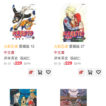
可超商取貨(168)
東山彰良(2)
東立編輯部(2)
可海外宅配(170)
十和田 シン(1)
可港澳店取(166)
十和田シン(1)
大崎知仁(1)
火影忍者
愛藏版 12
火影忍者
愛藏版 27
中文書
中文書
可新加坡店取(166)
宮本深礼(1)
宮田由佳(1)
岸本斉史
張紹仁
岸本斉史
張紹仁
229
229
85 折
$
$
270
85 折
$
$
270
可菲律賓店取(166)
岸本 斉史(1)
武上純希(1)
火影忍者暗號研究會(1)
其他
(可複選)
矢野 隆(1)
経塚丸雄(1)
現在可購買商品(49)