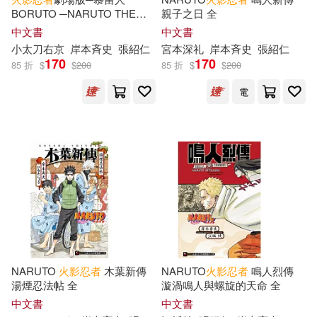
BORUTO ─NARUTO THE
親子之日 全
MOVIE─ 全
中文書
中文書
小太刀右京
岸本斉史
張紹仁
宮本深礼
岸本斉史
張紹仁
170
170
85 折
$
$
200
85 折
$
$
200
電
NARUTO
火影忍者
木葉新傳
NARUTO
火影忍者
鳴人烈傳
湯煙忍法帖 全
漩渦鳴人與螺旋的天命 全
中文書
中文書