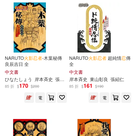
NARUTO
火影忍者
-木葉秘傳
NARUTO
火影忍者
超純情
忍
傳
良辰吉日 全
全
中文書
中文書
ひなたしょう
岸本斉史
張紹仁
岸本斉史
東山彰良
張紹仁
170
161
85 折
$
$
200
85 折
$
$
190
電
電