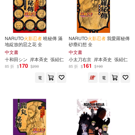
NARUTO
火影忍者
曉秘傳 滿
NARUTO
火影忍者
我愛羅秘傳
地綻放的惡之花 全
砂塵幻想 全
中文書
中文書
十和田シン
岸本斉史
張紹仁
小太刀右京
岸本斉史
張紹仁
170
161
85 折
$
$
200
85 折
$
$
190
電
電