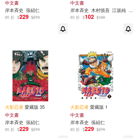
中文書
中文書
岸本斉史
張紹仁
岸本斉史
木村慎吾
江坂純
曾怡
229
102
85 折
$
$
270
85 折
$
$
120
火影忍者
愛藏版 35
火影忍者
愛藏版 1
中文書
中文書
岸本斉史
張紹仁
岸本斉史
張紹仁
229
229
85 折
$
$
270
85 折
$
$
270