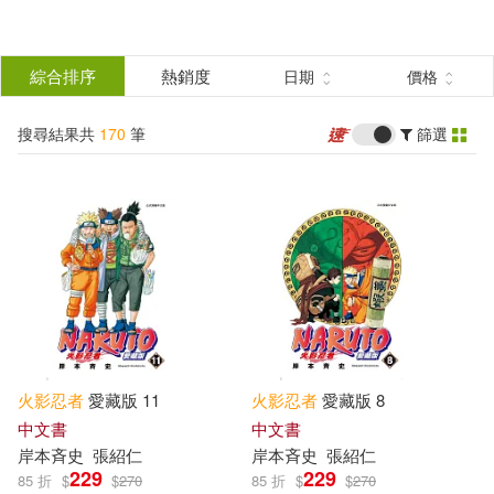
搜
尋
分類
綜合排序
熱銷度
日期
價格
(可複選)
結
搜尋結果共
170
筆
篩選
所有商品(575)
圖書(270)
果
篩
中文書(170)
選
輕小說(25)
漫畫/圖文書(145)
火影忍者
愛藏版 11
火影忍者
愛藏版 8
中文書
中文書
展開
岸本斉史
張紹仁
岸本斉史
張紹仁
229
229
85 折
$
$
270
85 折
$
$
270