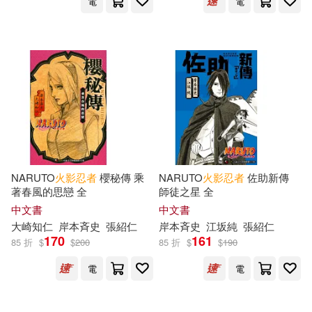
電
電
NARUTO
火影忍者
櫻秘傳 乘
NARUTO
火影忍者
佐助新傳
著春風的思戀 全
師徒之星 全
中文書
中文書
大崎知仁
岸本斉史
張紹仁
岸本斉史
江坂純
張紹仁
170
161
85 折
$
$
200
85 折
$
$
190
電
電