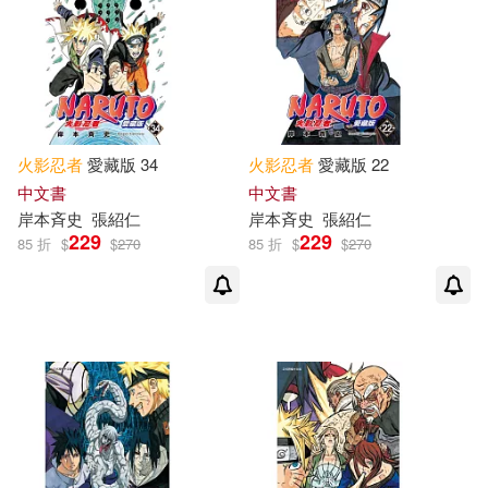
火影忍者
愛藏版 34
火影忍者
愛藏版 22
中文書
中文書
岸本斉史
張紹仁
岸本斉史
張紹仁
229
229
85 折
$
$
270
85 折
$
$
270