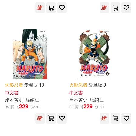
作者
(可複選)
岸本齊史(85)
岸本斉史(75)
江坂純(6)
岸本齊史、東山彰良(3)
展開
矢野隆(3)
ひなた しょう(2)
出版社
火影忍者
愛藏版 10
火影忍者
愛藏版 9
(可複選)
中文書
中文書
ひなたしょう(2)
伊藤剛(2)
岸本斉史
張紹仁
岸本斉史
張紹仁
東立(169)
大風文創(1)
229
229
85 折
$
$
270
85 折
$
$
270
小太刀右京(2)
斎夏生(2)
配送方式
(可複選)
日下不匡俊(2)
木村慎吾(2)