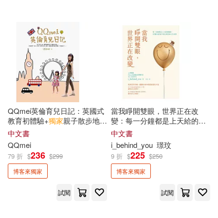
印刻(10)
晴好出版(10)
檸檬樹日語教學團隊(4)
檸檬樹(10)
蓋亞(10)
淺倉秋成(4)
溫如生(4)
台灣角川(9)
四塊玉文創(9)
羅格．布雷格曼(4)
許秀芬(4)
如何(9)
寂寞(9)
QQmei英倫育兒日記：英國式
當我睜開雙眼，世界正在改
陳思宏(4)
香川志織(4)
教育初體驗+
獨家
親子散步地圖
變：每一分鐘都是上天給的機
水滴文化(9)
+超值血拼好去處!
會，52個在逆境中看見希望的
中文書
中文書
人生故事【
獨家
贈送：小確幸
EZ Korea編輯部(3)
QQmei
i_behind_you
璟玟
生活萬用卡】
236
225
優品文化事業有限公司(8)
79 折
$
$
299
9 折
$
$
250
博客來獨家
博客來獨家
H.P.洛夫克拉夫特(3)
大牌出版(8)
大辣(8)
試閱
試閱
Josephine Lin(3)
字畝文化(8)
方智(8)