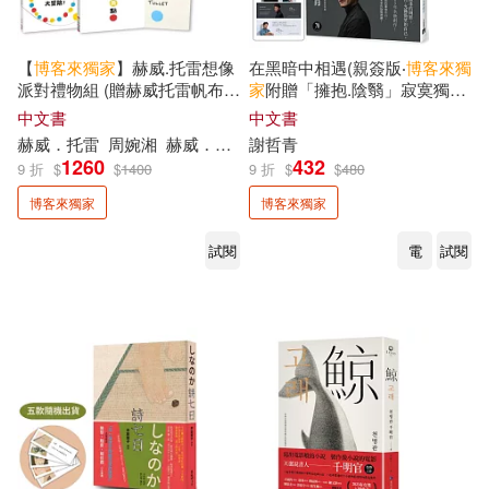
黃信恩(2)
黃大米(2)
【
博客來
獨家
】赫威.托雷想像
在黑暗中相遇(親簽版‧
博客來
獨
派對禮物組 (贈赫威托雷帆布
家
附贈「擁抱.陰翳」寂寞獨語
黃寶凜(2)
黃靖時(2)
袋)
書籤)
中文書
中文書
赫威．托雷
周婉湘
赫威．托雷（Hervé Tullet）
謝哲青
1260
432
9 折
$
$
1400
9 折
$
$
480
黃麗群(2)
0.38(1)
博客來獨家
博客來獨家
2.0廖崧沂(1)
4Samantha(1)
試閱
電
試閱
943(1)
AKIKO(1)
ARENSKI(1)
Alizabeth 娘娘（林正輝）(1)