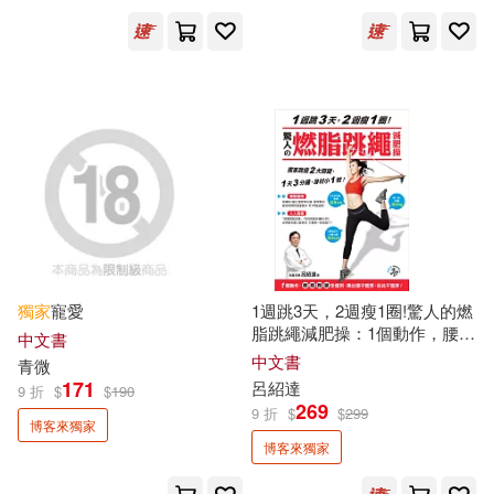
可菲律賓店取(1725)
安東尼‧聖修伯里(5)
馬可孛羅(24)
春天出版社(22)
安東尼．聖修伯里(5)
上市日期
(可複選)
小熊出版(21)
三采(20)
廣嶋玲子(5)
晨羽(5)
一個月內上市新品(47)
天下雜誌(20)
親子天下(20)
松本大洋(5)
林旦妃(5)
本週上市新品(10)
懶鬼子英日語(19)
愛米粒(18)
泰絲．格里森(5)
白熒植(5)
獨家
寵愛
1週跳3天，2週瘦1圈!驚人的燃
天下文化(17)
小魯文化(17)
脂跳繩減肥操：1個動作，腰腹
中文書
其他
(可複選)
臀腿全瘦到，跳出瘦子體質，
中文書
青微
郭文興(5)
香川元太郎(5)
從此不復胖!(
獨家
附贈!30分鐘
171
呂紹達
9 折
$
$
190
我識(17)
不求人文化(16)
「燃脂跳繩」影音教學示範
269
9 折
$
$
299
現在可購買商品(558)
DVD)
博客來獨家
Hanna Hu(4)
博客來獨家
EZ叢書館(15)
堡壘文化(15)
價格
-