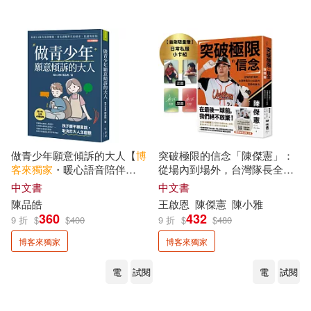
衛城出版(1)
語樂多文化(1)
王立楨(2)
瑞．達利歐(2)
財團法人語言訓練測驗中心(1)
瑪麗．巴菲特(2)
甘耀明(2)
財經傳訊(1)
采藝出版(1)
申智媛(2)
町田尚子(2)
銀河文化(1)
雙囍出版(1)
做青少年願意傾訴的大人【
博
突破極限的信念「陳傑憲」：
盧卡斯(2)
客來
獨家
・暖心語音陪伴
從場內到場外，台灣隊長全力
靛藍出版有限公司(1)
版】：拆解24個青春期難題，
以赴的堅持與自白【
博客來
獨
中文書
中文書
看見過曝世代的需求、焦慮與
家
書衣版】(限量典藏「日常私
神老師&神媽咪（沈雅琪）(2)
陳品皓
王啟恩
陳傑憲
陳小雅
煩惱(10-18歲適用)
服小卡組」)
鴻漸文化(1)
黑眼睛文化(1)
360
432
9 折
$
$
400
9 折
$
$
480
童童老師(2)
米果(2)
博客來獨家
博客來獨家
鼎文(1)
電
試閱
電
試閱
米蘭‧昆德拉(2)