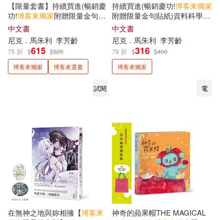
台灣同志諮詢熱線協會(2)
【限量套書】持續買進(暢銷慶
持續買進(暢銷慶功!
博客來
獨家
橡實文化(2)
海鷹文化(2)
功!
博客來
獨家
附贈限量金句貼
附贈限量金句貼紙)資料科學家
紙)+財富階梯
的投資終極解答，存錢及致富
中文書
中文書
台灣角川編輯部(2)
的實證方法
尼克．馬朱利
李芳齡
尼克．馬朱利
李芳齡
潮浪文化(2)
燈籠出版(2)
615
316
75 折
$
$
820
79 折
$
$
400
吉田修一(2)
吳宜蓉(2)
博客來獨家
博客來選書
博客來獨家
瑞蘭國際(2)
試閱
電
吳淡如(2)
吳若權(2)
瑞麗美人國際媒體(2)
周品均(2)
周慕姿(2)
知翎文化(2)
立緒(2)
喬治．歐威爾(2)
夏川草介(2)
耕林(2)
蔚藍文化(2)
夏木志朋(2)
虎吉(2)
裏路(2)
在無神之地與妳相擁【
博客來
神奇的蘋果帽THE MAGICAL
外國語研究發展中心(2)