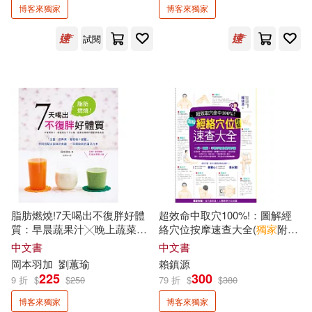
博客來獨家
博客來獨家
皇冠(70)
尖端(65)
電腦資訊(6)
太宰治(7)
David Cho(6)
試閱
國際學村(57)
悅知文化(42)
展開
專業/教科書/政府出版品(1)
吳宜錚(6)
張曼娟(6)
聯經出版公司(42)
臉譜(38)
配送方式
(可複選)
影視偶像(61)
晏人物(6)
楊照(6)
九歌(37)
大塊文化(34)
可超商取貨(1827)
國中小參考書(5)
江戶川亂步(6)
凪良汐(5)
采實文化(34)
木馬文化(33)
可海外宅配(1794)
吉竹伸介(5)
吳承恩(5)
脂肪燃燒!7天喝出不復胖好體
超效命中取穴100%!：圖解經
獨步文化(32)
平安文化(29)
質：早晨蔬果汁╳晚上蔬菜
絡穴位按摩速查大全(
獨家
附贈:
可港澳店取(1717)
湯，健康指導師
獨家
調理食譜
找穴速易通!人體標準穴位掛圖)
中文書
中文書
呂昇達(5)
哈拉瑞(5)
岡本羽加
劉蕙瑜
賴鎮源
野人(29)
小天下(28)
225
300
9 折
$
$
250
79 折
$
$
380
可新加坡店取(1726)
奧村裕次(5)
博客來獨家
博客來獨家
麥田(27)
鏡文學(25)