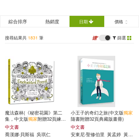
搜
尋
分類
綜合排序
熱銷度
日期
價格
(可複選)
結
搜尋結果共
1831
筆
篩選
所有商品(1989)
圖書(1836)
果
篩
中文書(1831)
選
文學小說(549)
魔法森林(《秘密花園》第二
小王子的奇幻之旅(中文版
獨家
集，中文版
獨家
附贈32頁練習
隨書附贈32頁典藏版畫冊)
商業理財(144)
藝術設計(99)
本)
中文書
中文書
喬漢娜‧貝斯福
吳琪仁
安東尼‧聖修伯里
黃孟婷
黃筱筠