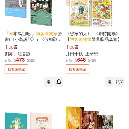
邱常婷(2)
鄭相虎(2)
金兪美(2)
金庸(2)
「
來
本馬祖吧!」
博客來
獨家
套
《戀家的人》+《期待開動》
書(《小島說話》+ 《假如戰爭
【
博客來
獨家
限量贈品套組】
金廷勳(2)
金星坤(2)
明天來》，共2冊)
中文書
中文書
劉亦、江旻諺
井田千秋
王華懋
金映權(2)
金浩然(2)
473
648
9 折
$
$
525
9 折
$
$
720
博客來獨家
博客來獨家
金淑敬(2)
金鉉政(2)
電
電
試閱
鍾旻瑞(2)
長井裕子(2)
門小雷(2)
阮越清(2)
陳又凌(2)
陳品皓(2)