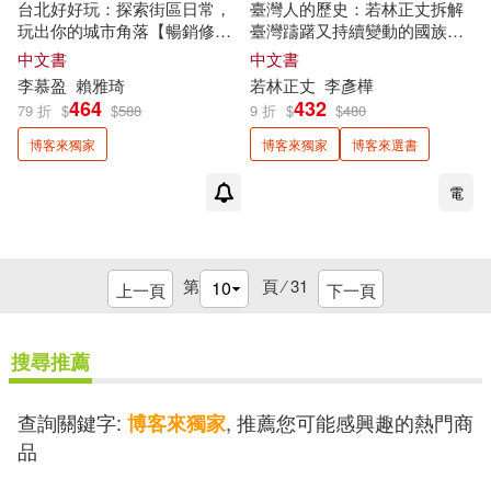
台北好好玩：探索街區日常，
臺灣人的歷史：若林正丈拆解
玩出你的城市角落【暢銷修訂
臺灣躊躇又持續變動的國族認
版】【
博客來
獨家
贈送明信片
同【
博客來
獨家
作者親簽版】
中文書
中文書
Cherng(1)
Chisa（ちさ）(1)
+貼紙版】
李慕盈
賴雅琦
若林正丈
李彥樺
464
432
79 折
$
$
588
9 折
$
$
480
Cho Hyunhee(1)
博客來獨家
博客來獨家
博客來選書
電
Chris Forbrook(1)
Daisy(1)
Dankkumi(1)
Denya(1)
第
頁 ⁄
31
上一頁
下一頁
EZ TALK編輯部(1)
搜尋推薦
EZ 叢書館 編輯部(1)
查詢關鍵字:
, 推薦您可能感興趣的熱門商
博客來獨家
品
Emie Lomba(1)