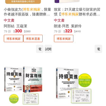
凱蒂．史考特(2)
小偷強波力(
博客來
獨家
，限量
致富：21天建立吸引財富的習
天下生活(2)
小木馬出版(2)
作者越洋親簽版，隨書贈療心
慣【
博客來
獨家
贈有求必應財
明信片)
富貼紙/《祕密》作者最新公
中文書
中文書
凱西‧威利斯(2)
劉世美(2)
開】
阿部結
王蘊潔
朗達‧拜恩
葉妍伶
小樹文化(2)
左西心創藝(2)
300
323
79 折
$
$
380
79 折
$
$
410
劉必榮(2)
劉梓潔(2)
博客來獨家
博客來選書
博客來獨家
巴巴文化(2)
幼獅文化(2)
電
試閱
電
勞倫斯．康寧漢(2)
匡靈秀(2)
康軒(2)
新自然主義(2)
卡洛琳．班克勒(2)
日日幸福(2)
易富文化(2)
卡米兒（Camiel）(2)
星出版(2)
有鹿文化(2)
原田比香(2)
古賀史健(2)
東美出版事業有限公司(2)