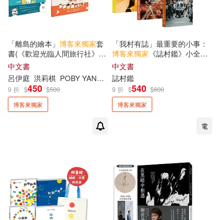
陳文茜(2)
陳浩基(2)
「離島的繪本」
博客來
獨家
套
「我村有誌」最重要的小事：
書(《歡迎光臨人間旅行社》+
博客來
獨家
《誌村鑑》小全集
陳浪(2)
陳盈君(2)
《小白兔的澎湖漁村歷險
(《誌村鑑》1-3，共3冊)
中文書
中文書
記》，共2冊)
呂伊庭
洪莉棋
POBY YANG
陳柔安
誌村鑑
450
540
陳紅(2)
陳雪(2)
9 折
$
$
500
9 折
$
$
600
博客來獨家
博客來獨家
青葉政宗(2)
韓曉(2)
電
首爾大學語言教育院(2)
馬克．吐溫(2)
騎鯨南去(2)
高京希(2)
高橋葉介(2)