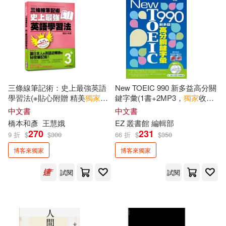
吳曉樂(3)
小川糸(3)
大田(6)
愛呦文創(6)
小林賢伍(3)
積木文化(6)
臺灣商務(6)
常勝Chang Sheng(3)
今周刊(5)
先覺(5)
三條線筆記術：史上最強英語
New TOEIC 990 新多益高分關
張友漁(3)
徐棟英(3)
學習法(※貼心附贈 精美
獨家
版
鍵字彙(1書+2MP3，
獨家
收錄
三條線筆記本)
13小時英美雙版本單字、例句
出版菊(5)
原動力文化(5)
中文書
中文書
全文有聲朗讀)
橋本和彥
王慧娥
EZ 叢書館 編輯部
早見和真(3)
李寬雨(3)
270
231
9 折
$
$
300
66 折
$
$
350
境好出版(5)
奇幻基地(5)
博客來獨家
博客來獨家
林珮瑜(3)
查理．蒙格(3)
春光(5)
東雨文化(5)
試閱
試閱
樋口裕子（Higuchi Yuko）(3)
步步(5)
聯合文學(5)
標野凪(3)
洪仲清(3)