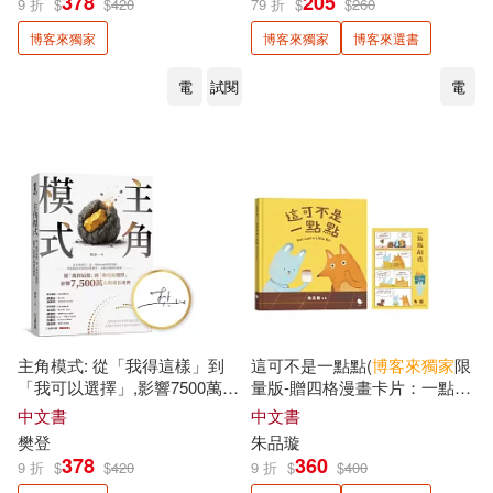
378
205
張德芬(2)
張珮珊(2)
9 折
$
$
420
79 折
$
$
260
天培(1)
如果出版社(1)
博客來獨家
博客來獨家
博客來選書
張維中(2)
張蓉蓓(2)
電
試閱
電
威向(1)
寫樂文化(1)
張貴興(2)
張郅忻(2)
小光點(1)
小果文創(1)
微微蔡(2)
小異出版(1)
小鯨生活文創(1)
怪物講師教學團隊（台灣）(2)
常常生活文創(1)
平心出版(1)
怪物講師教學團隊（臺灣）(2)
幼福(1)
快樂文化(1)
主角模式: 從「我得這樣」到
這可不是一點點(
博客來
獨家
限
「我可以選擇」,影響7500萬人
量版-贈四格漫畫卡片：一點點
成語蕎(2)
戴倫．哈迪(2)
的成長祕密【
博客來
獨家
限量
劇透)
中文書
中文書
親簽版】
忱忱文化社(1)
拾青文化(1)
樊登
朱品璇
378
360
9 折
$
$
420
9 折
$
$
400
摩根．豪瑟(2)
方丈貴惠(2)