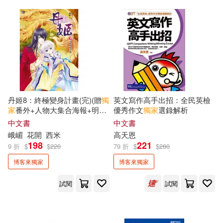
LiveABC編輯群(3)
Misa(3)
貓頭鷹(8)
麥浩斯(8)
Q-rais(3)
Ruowen Huang(3)
大是文化(7)
未來出版(7)
三島由紀夫(3)
丹．米爾曼(3)
禾禾文化(7)
蘋果屋(7)
丹姬8：終極變身計畫(完)(贈
獨
英文寫作高手出招：全民英檢
五十嵐大介(3)
伊坂幸太郎(3)
家
番外+人物大集合海報+明信
優秀作文
獨家
選錄解析
PCuSER電腦人文化(6)
片1套)
中文書
中文書
峨嵋
花開
西米
高天恩
侯文詠(3)
傅佩榮(3)
198
221
9 折
$
$
220
79 折
$
$
280
二十張出版(6)
博客來獨家
博客來獨家
傑夫．肯尼(3)
劉墉(3)
千華數位文化(6)
試閱
試閱
又吉直樹(3)
吳宇實(3)
双美生活文創(6)
大家出版(6)