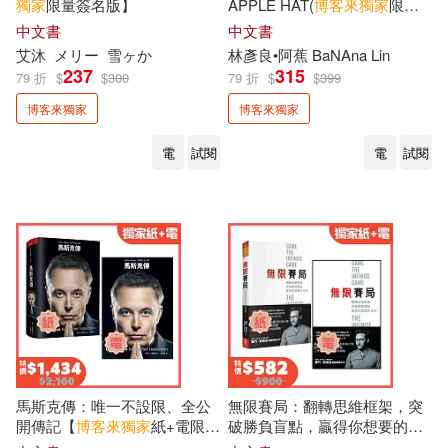
獨家
限量簽名版】
APPLE HAT(
博客來
獨家
限量
財團法人國語日報社(2)
刻章編號親簽版|附贈〈豐收
中文書
中文書
Cloudy〉帆布小提袋)
大衛．克拉克(2)
安壇美緒(2)
艾沐
メリー
雪ヶか
林彥良•阿蕉 BaNAna Lin
鸚鵡螺文化(2)
237
315
79 折
$
$
300
79 折
$
$
399
安妮．法蘭克(2)
安辰明(2)
博客來獨家
博客來獨家
KIDO親子時堂(1)
電
試閱
電
試閱
安迪．格里菲斯(2)
宋尚緯(2)
Smart智富(1)
一心文化(1)
宮澤賢治(2)
寺地春奈(2)
三日月(1)
上優文化(1)
小泉八雲(2)
不二家(1)
五南(1)
小熊出版編輯部(2)
人類智庫(1)
任性出版(1)
馬斯克傳：唯一不設限、全公
無限賽局：翻轉思維框架，突
小高潮色計事務所(2)
開傳記【
博客來
獨家
紙+電限時
破勝負盲點，贏得你想要的未
健行(1)
傾向出版社(1)
優惠組合】
來【
博客來
獨家
紙+電限時優惠