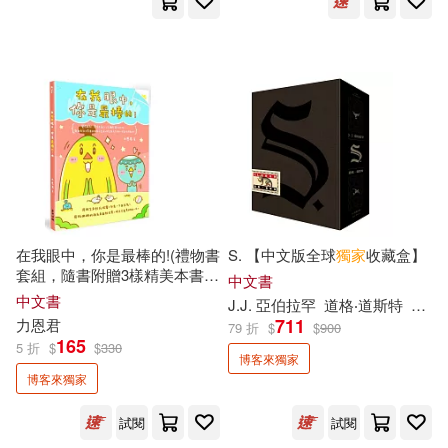
範圍
James Brown(4)
Sophia(4)
寶瓶文化(14)
幸福文化(14)
中山七里(4)
九把刀(4)
原點(13)
商業周刊(13)
井田千秋(4)
出口仁(4)
圓神(13)
上誼文化公司(12)
劉慈欣(4)
劉旭恭(4)
八旗文化(12)
平裝本(12)
在我眼中，你是最棒的!(禮物書
S. 【中文版全球
獨家
收藏盒】
加布列‧賈西亞‧馬奎斯(4)
套組，隨書附贈3樣精美本書
獨
漫遊者文化(12)
瑞昇(12)
中文書
家
週邊)
中文書
J.J. 亞伯拉罕
道格‧道斯特
顏湘
吳紀維(4)
夏目漱石(4)
711
力恩君
79 折
$
$
900
商周出版(11)
小麥田(11)
165
5 折
$
$
330
博客來獨家
巧克科技新媒體(4)
張國立(4)
博客來獨家
常春藤(11)
語研學院(11)
試閱
試閱
木蘇里(4)
柴田啓子(4)