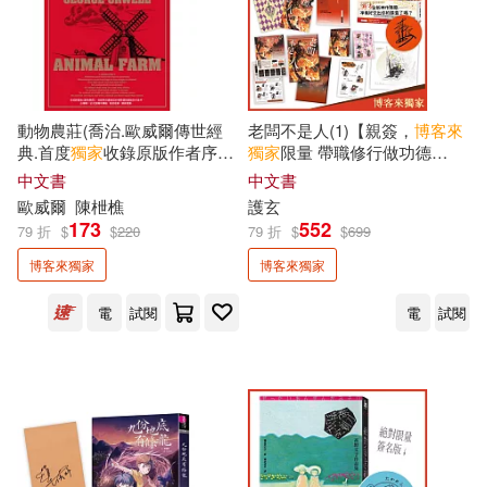
金丙奇(3)
阮光民(3)
一起來出版(3)
台灣廣廈(3)
陳重銘(3)
韋蘺若明(3)
大樹林(3)
好人出版(3)
動物農莊(喬治.歐威爾傳世經
老闆不是人(1)【親簽，
博客來
典.首度
獨家
收錄原版作者序
獨家
限量 帶職修行做功德
Dean Liao(2)
〈新聞自由〉)
版】：護玄全新神作降臨!數也
中文書
中文書
好的文化(3)
字覺文化(3)
數不完的歡樂吐槽 × 熱血戰鬥!
歐威爾
陳枻樵
護玄
173
552
FunHouse師資團隊(2)
79 折
$
$
220
79 折
$
$
699
布克文化(3)
布可屋(3)
博客來獨家
博客來獨家
G.V.傑納頓(2)
J.ho(2)
電
試閱
電
試閱
捷徑文化(3)
新雨(3)
Ku Seul(2)
Middle(2)
旗標(3)
日出出版(3)
Neo講師(2)
明白文化(3)