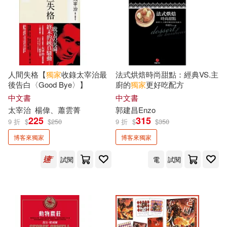
遠足文化(5)
金尉(5)
洪福田(3)
王文華(3)
三民(4)
凱特文化(4)
王春子(3)
福長浩二(3)
出色文化(4)
台灣東販(4)
人間失格【
獨家
收錄太宰治最
法式烘焙時尚甜點：經典VS.主
後告白〈Good Bye〉】
廚的
獨家
更好吃配方
笭菁(3)
結果娛樂(3)
中文書
中文書
左岸文化(4)
希伯崙(4)
太宰治
楊偉、蕭雲菁
郭建昌Enzo
羽宸寰(3)
肆一(3)
225
315
9 折
$
$
250
9 折
$
$
350
心靈工坊(4)
朱雀(4)
博客來獨家
博客來獨家
莉亞(3)
藤井麻里(3)
試閱
電
試閱
水靈文創(4)
燎原出版(4)
許心瀠(3)
謝東霖(3)
碁峰(4)
重版文化(4)
護玄(3)
郭漁(3)
離島出版(4)
高寶(4)