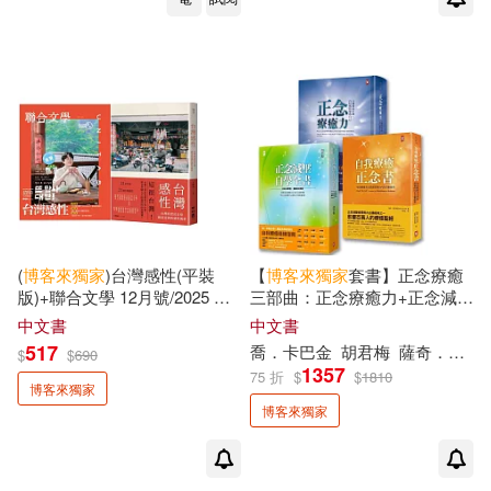
沃依切．葛萊果斯基(2)
知英文化(1)
笛藤(1)
沈動畫(2)
法蘭茲．卡夫卡(2)
網路與書出版(1)
繪虹企業(1)
洪明道(2)
洪錦魁(2)
美日文本(1)
美藝學苑社(1)
洪震宇(2)
海苔熊(2)
自轉星球文化(1)
莫克文化(1)
湊佳苗(2)
溫國信(2)
(
博客來
獨家
)台灣感性(平裝
【
博客來
獨家
套書】正念療癒
菓子文化(1)
版)+聯合文學 12月號/2025 第
三部曲：正念療癒力+正念減壓
494期 感性品茶圭
自學全書+自我療癒正念書【3
中文書
中文書
濱川真由美(2)
瀟湘神(2)
冊套書】
517
喬．卡巴金
胡君梅
薩奇．聖多瑞里
$
$
690
蒼璧出版有限公司(1)
1357
75 折
$
$
1810
博客來獨家
瀨尾麻衣子(2)
焦桐(2)
博客來獨家
藍襪子出版社(1)
行路(1)
王乙甯(2)
王可樂日語(2)