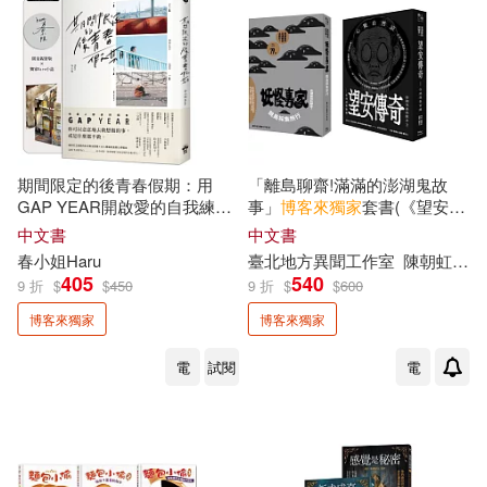
花於景(2)
莫明(2)
莫里斯‧梅特林克(2)
華倫．巴菲特(2)
期間限定的後青春假期：用
「離島聊齋!滿滿的澎湖鬼故
葛蘭特．莫瑞森(2)
蔡康永(2)
GAP YEAR開啟愛的自我練習
事」
博客來
獨家
套書(《望安傳
【
博客來
獨家
Haruism小誌╳
奇》+《妖怪專家跳島採集旅
中文書
中文書
限量親簽】
行》，共2冊)
春小姐Haru
臺北地方異聞工作室
陳朝虹
羅
蔡璧名(2)
蔡素芬(2)
405
540
9 折
$
$
450
9 折
$
$
600
博客來獨家
博客來獨家
蔡詠琳(2)
蔡麗玲(2)
電
試閱
電
薛詠文(2)
蘇乙笙(2)
蘇秦(2)
蜜雪兒．桑娜(2)