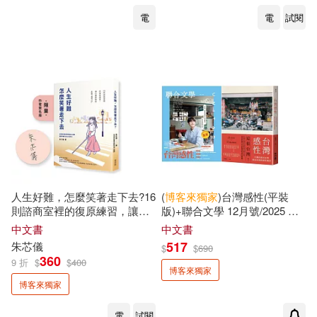
林志忠(2)
林志玲(2)
電
電
試閱
格林文化(1)
樂果文化(1)
林政翰(2)
林楷倫(2)
橘子(1)
橙實文化(1)
林玉瑋(2)
林立青(2)
橡樹林(1)
沐光(1)
桶田宜加(2)
楊富閔(2)
活泉(1)
深空出版(1)
樊登(2)
人生好難，怎麼笑著走下去?16
(
博客來
獨家
)台灣感性(平裝
獨売出版(1)
玉山社(1)
則諮商室裡的復原練習，讓心
版)+聯合文學 12月號/2025 第
理師陪你走到「我可以」【
博
494期 感性早餐圭
中文書
中文書
比約恩．納提科．林德布勞(2)
客來
獨家
：限量作者親
517
朱芯儀
生命潛能(1)
白金文化(1)
$
$
690
360
9 折
$
$
400
博客來獨家
池井戶潤(2)
博客來獨家
目宿媒體(1)
知田出版(1)
電
試閱