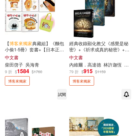
許心瀠(一點點老師)(2)
詹姆斯．諾柏瑞(2)
諸怡宣(2)
【
博客來
獨家
典藏組】《麵包
經典收錄顯化教父《感覺是秘
謝凱蒂(2)
貓邏(2)
小偷1-5冊》套書+【日本正版
密》+《祈求成真的秘密》+
授權】手提購物袋-亮黃款
《顯化成真的關鍵》【
博客來
中文書
中文書
獨家
優惠套組】
柴田啓子
吳海青
內維爾．高達德
林許迦恆
陳柚
賴慶陽(2)
賴美智(2)
1584
915
9 折
$
$
1760
79 折
$
$
1159
博客來獨家
博客來獨家
赫曼．赫塞(2)
試閱
路易斯．卡洛爾(2)
車庫娛樂(2)
連俞涵(2)