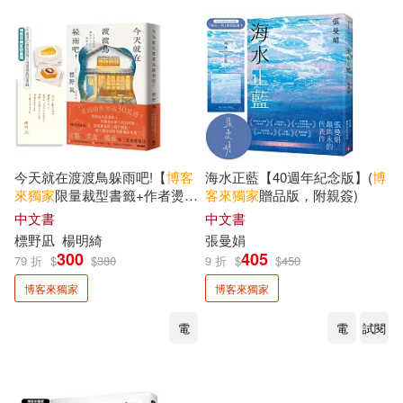
約拿．博格(2)
約翰．康納利(2)
羅伯‧狄保德(2)
羅寶鴻(2)
今天就在渡渡鳥躲雨吧!【
博客
海水正藍【40週年紀念版】(
博
羅德．達爾(2)
羅毓嘉(2)
來
獨家
限量裁型書籤+作者燙簽
客來
獨家
贈品版，附親簽)
扉頁】
中文書
中文書
胡展誥(2)
艾倫・摩爾(2)
標野凪
楊明綺
張曼娟
300
405
79 折
$
$
380
9 折
$
$
450
博客來獨家
博客來獨家
艾克哈特．托勒(2)
電
電
試閱
艾可米遊戲(2)
艾瑞．卡爾(2)