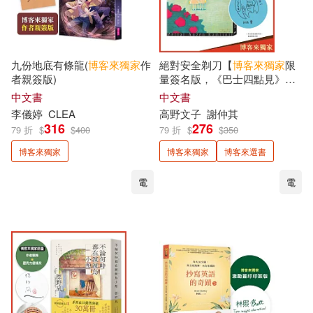
Raymond Tsai(2)
柏樂出版有限公司(3)
Sunny營養師（黃君聖）(2)
深智數位(3)
漫步文化(3)
九份地底有條龍(
博客來
獨家
作
絕對安全剃刀【
博客來
獨家
限
者親簽版)
量簽名版，《巴士四點見》高
keigo(2)
一穂ミチ(2)
野文子首部短篇集】
中文書
中文書
禾流文創(3)
究竟(3)
李儀婷
CLEA
高野文子
謝仲其
316
276
79 折
$
$
400
79 折
$
$
350
丁墨(2)
三鳳製作(2)
童夢館(3)
遠景(3)
博客來獨家
博客來獨家
博客來選書
中川多磨(2)
電
電
青空文化有限公司(3)
丹尼爾‧米契林斯基(2)
魔豆文化(3)
鯨嶼文化(3)
丹．布朗(2)
鷹出版(3)
黑體文化(3)
亞歷珊卓‧米契林斯卡(2)