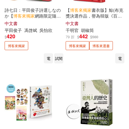
Amis(1)
Amy (張美君)(1)
詩七日：平田俊子詩選しなの
【
博客來
獨家
書衣版】鯨(布克
か【
博客來
獨家
網路限定隨書
獎決選作品，譽為韓版《百年
附限量典藏貼紙(五款隨機出
孤寂》)
Amy黃文俞(1)
中文書
中文書
貨)】
平田俊子
馮啓斌
吳怡欣
千明官
胡椒筒
420
442
$
79 折
$
$
560
Ana Victoria Calderon(1)
博客來獨家
博客來獨家
博客來選書
Apple Horong(1)
電
試閱
電
Ayuayu（あゆあゆ）(1)
BIRD ERA 鳥時代(1)
Bboungbbangkkyu(1)
Beck(1)
Carol胡涓涓(1)