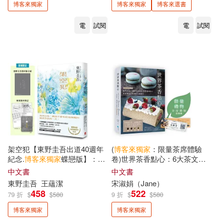
推守文化(1)
文經社(1)
博客來獨家
博客來獨家
博客來選書
施昇輝(2)
施智超(2)
電
試閱
電
試閱
新文創文化(1)
新樂園(1)
春花媽(2)
曹銘宗(2)
新經典文化(1)
方舟文化(1)
末井昭(2)
李儀婷(2)
日日學(1)
春山出版(1)
李宗玥(2)
李慕盈(2)
是日創意文化(1)
李昌圭(2)
李明川(2)
架空犯【東野圭吾出道40週年
(
博客來
獨家
：限量茶席體驗
更生文化設計有限公司(1)
紀念.
博客來
獨家
蝶戀版】：
卷)世界茶香點心：6大茶文化
《天鵝與蝙蝠》系列重磅新作!
╳30款經典茶類╳56道甜點飲
李欣倚(2)
李瑾倫(2)
中文書
中文書
首刷限定 東野圭吾燙印簽名扉
品，居家製作、創業配方通通
有理文化(1)
李茲文化(1)
東野圭吾
王蘊潔
宋淑娟（Jane）
╳ 辦案隨身筆記!
有【附QRCODE影片】
458
522
79 折
$
$
580
9 折
$
$
580
村上詩子(2)
林大利(2)
博客來獨家
博客來獨家
果力文化(1)
柿子文化(1)