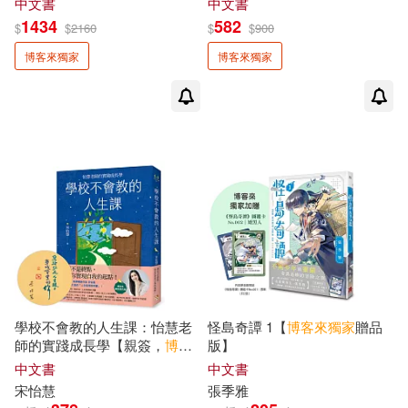
中文書
中文書
組合】
尼克．馬朱利(2)
尾巴(2)
1434
582
$
$
2160
$
$
900
元氣齋(1)
八方(1)
博客來獨家
博客來獨家
岑永康(2)
岑澎維(2)
博客來出版(1)
和平國際(1)
岩井俊雄(2)
崔恩榮(2)
商鼎(1)
川越宗一(2)
市川春子(2)
國立臺灣師範大學出版中心(1)
布莉琪．柯林斯(2)
地平線文化(1)
大境(1)
帕維爾．塔索林(2)
幾米(2)
大好書屋(1)
大慕影藝(1)
學校不會教的人生課：怡慧老
怪島奇譚 1【
博客來
獨家
贈品
師的實踐成長學【親簽，
博客
版】
廖亦武(2)
張嘉真(2)
來
獨家
書衣版】
中文書
中文書
大都會文化事業有限公司(1)
宋怡慧
張季雅