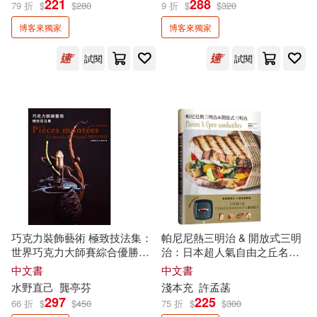
221
288
79 折
$
$
280
9 折
$
$
320
人文社科(128)
自然科普(28)
展開
博客來獨家
博客來獨家
作者
(可複選)
心理勵志(167)
醫療保健(32)
試閱
試閱
飲食(63)
生活風格(120)
宮西達也(17)
東野圭吾(15)
旅遊(22)
宗教命理(31)
宋怡慧(12)
賴世雄(11)
親子教養(28)
不朽(10)
展開
童書/青少年文學(237)
國際語言中心委員會(9)
出版社
巧克力裝飾藝術 極致技法集：
帕尼尼熱三明治 & 開放式三明
(可複選)
世界巧克力大師賽綜合優勝冠
治：日本超人氣自由之丘名店
軍
獨家
親授，得獎不斷的奪冠
獨家
配方，一個鍋子就能完成!
輕小說(26)
漫畫/圖文書(118)
懶鬼子英日語編輯群(8)
中文書
中文書
技法!
時報出版(112)
遠流(84)
水野直己
龔亭芬
淺本充
許孟菡
297
225
66 折
$
$
450
75 折
$
$
300
語言學習(177)
考試用書(14)
Hackers Academia(7)