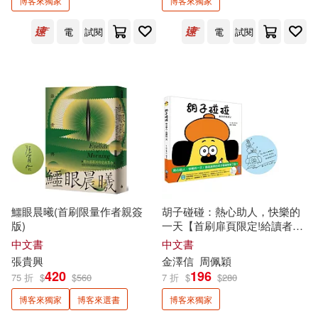
博客來獨家
博客來獨家
林志忠(2)
林志玲(2)
格林文化(1)
樂果文化(1)
電
試閱
電
試閱
林政翰(2)
林楷倫(2)
橘子(1)
橙實文化(1)
林玉瑋(2)
林立青(2)
橡樹林(1)
沐光(1)
桶田宜加(2)
楊富閔(2)
活泉(1)
深空出版(1)
樊登(2)
獨売出版(1)
玉山社(1)
鱷眼晨曦(首刷限量作者親簽
胡子碰碰：熱心助人，快樂的
版)
一天【首刷扉頁限定!給讀者的
比約恩．納提科．林德布勞(2)
印刷簽繪版】
中文書
中文書
生命潛能(1)
白金文化(1)
張貴興
金澤信
周佩穎
420
196
池井戶潤(2)
75 折
$
$
560
7 折
$
$
280
目宿媒體(1)
知田出版(1)
博客來獨家
博客來選書
博客來獨家