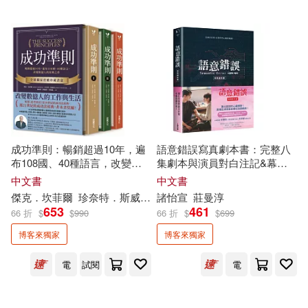
約拿．博格(2)
約翰．康納利(2)
羅伯‧狄保德(2)
羅寶鴻(2)
羅德．達爾(2)
羅毓嘉(2)
成功準則：暢銷超過10年，遍
語意錯誤寫真劇本書：完整八
布108國、40種語言，改變數
集劇本與演員對白注記&幕後
億人的經典之作【全球
獨家
授
編導的話，
獨家
收錄雙主角親
中文書
中文書
胡展誥(2)
艾倫・摩爾(2)
權珍藏書盒.共三冊】
筆感謝信
傑克．坎菲爾
珍奈特．斯威策
易敬能
諸怡宣
葉婉智
莊曼淳
閰蕙群
653
461
66 折
$
$
990
66 折
$
$
699
艾克哈特．托勒(2)
博客來獨家
博客來獨家
電
試閱
電
艾可米遊戲(2)
艾瑞．卡爾(2)