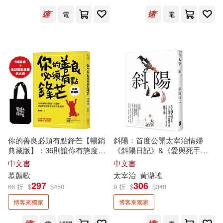
可菲律賓店取(1725)
電
電
安東尼‧聖修伯里(5)
馬可孛羅(24)
春天出版社(22)
安東尼．聖修伯里(5)
上市日期
(可複選)
小熊出版(21)
三采(20)
廣嶋玲子(5)
晨羽(5)
一個月內上市新品(47)
天下雜誌(20)
親子天下(20)
松本大洋(5)
林旦妃(5)
本週上市新品(10)
懶鬼子英日語(19)
愛米粒(18)
泰絲．格里森(5)
白熒植(5)
你的善良必須有點鋒芒【暢銷
斜陽：首度公開太宰治情婦
天下文化(17)
小魯文化(17)
典藏版】：36則讓你有態度、
《斜陽日記》&《愛與死手
其他
(可複選)
不委曲，深諳世故卻不世故的
記》創作祕辛、
獨家
收錄太宰
中文書
中文書
郭文興(5)
香川元太郎(5)
世道智慧(隨書贈全球
獨家
授權
治老家【斜陽館】彩頁特輯及<
慕顏歌
太宰治
黃瀞瑤
我識(17)
不求人文化(16)
酷黑帆布袋」)
維榮之妻>(二版)
297
306
66 折
$
$
450
9 折
$
$
340
現在可購買商品(557)
Hanna Hu(4)
博客來獨家
博客來獨家
EZ叢書館(15)
堡壘文化(15)
價格
-