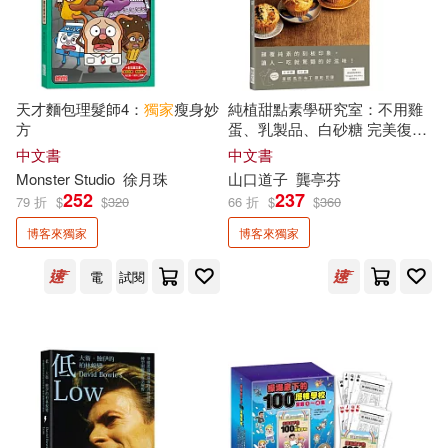
陳文茜(2)
陳浩基(2)
天才麵包理髮師4：
獨家
瘦身妙
純植甜點素學研究室：不用雞
陳浪(2)
陳盈君(2)
方
蛋、乳製品、白砂糖 完美復刻
經典必吃甜點，東京純植甜點
中文書
中文書
專賣店「Dragon Michiko」
獨
Monster Studio
徐月珠
山口道子
龔亭芬
陳紅(2)
陳雪(2)
家
配方!
252
237
79 折
$
$
320
66 折
$
$
360
博客來獨家
博客來獨家
青葉政宗(2)
韓曉(2)
電
試閱
首爾大學語言教育院(2)
馬克．吐溫(2)
騎鯨南去(2)
高京希(2)
高橋葉介(2)