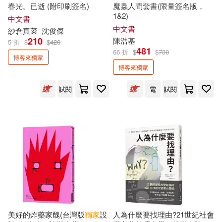
台灣同志諮詢熱線協會(2)
春光。已逝 (附印刷簽名)
魔蟲人間套書(限量簽名版，
橡實文化(2)
海鷹文化(2)
1&2)
中文書
中文書
紗倉真菜
沈俊傑
台灣角川編輯部(2)
210
陳浩基
5 折
$
$
420
潮浪文化(2)
燈籠出版(2)
481
66 折
$
$
730
博客來獨家
吉田修一(2)
吳宜蓉(2)
博客來獨家
瑞蘭國際(2)
試閱
電
試閱
吳淡如(2)
吳若權(2)
瑞麗美人國際媒體(2)
周品均(2)
周慕姿(2)
知翎文化(2)
立緒(2)
喬治．歐威爾(2)
夏川草介(2)
耕林(2)
蔚藍文化(2)
夏木志朋(2)
虎吉(2)
裏路(2)
美好的炸藥家醜(台灣版
獨家
設
人為什麼要找理由?21世紀社會
外國語研究發展中心(2)