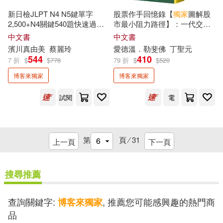
新日檢JLPT N4 N5鍵單字
股票作手回憶錄【
獨家
圖解股
2,500+N4關鍵540題快速過關
市最小阻力路徑】：一代交易
Cherng(1)
Chisa（ちさ）(1)
【網路
獨家
套書】(3書+2CD+1
巨擘傑西.李佛摩的警世真傳，
中文書
中文書
主考官一定會考的單字隨身冊+
投資人必讀的操盤聖經
濱川真由美
蔡麗玲
愛德溫．勒斐佛
丁聖元
「Youtor App」內含VRP虛擬
544
410
Cho Hyunhee(1)
7 折
$
$
778
79 折
$
$
520
點讀筆)
博客來獨家
博客來獨家
Chris Forbrook(1)
Daisy(1)
試閱
電
Dankkumi(1)
Denya(1)
第
頁 ⁄
31
上一頁
下一頁
EZ TALK編輯部(1)
搜尋推薦
EZ 叢書館 編輯部(1)
查詢關鍵字:
, 推薦您可能感興趣的熱門商
博客來獨家
Emie Lomba(1)
品