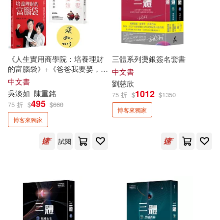
金丙奇(3)
阮光民(3)
一起來出版(3)
台灣廣廈(3)
陳重銘(3)
韋蘺若明(3)
大樹林(3)
好人出版(3)
《人生實用商學院：培養理財
三體系列燙銀簽名套書
的富腦袋》+《爸爸我要娶，媽
中文書
Dean Liao(2)
媽我要嫁》【限量作者親簽版
中文書
劉慈欣
好的文化(3)
字覺文化(3)
套書】
1012
吳淡如
陳重銘
75 折
$
$
1350
495
FunHouse師資團隊(2)
75 折
$
$
660
博客來獨家
布克文化(3)
布可屋(3)
博客來獨家
G.V.傑納頓(2)
J.ho(2)
試閱
捷徑文化(3)
新雨(3)
Ku Seul(2)
Middle(2)
旗標(3)
日出出版(3)
Neo講師(2)
明白文化(3)