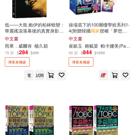
黃信恩(2)
黃大米(2)
低——大衛.鮑伊的柏林蛻變：
操場底下的100層樓學校系列1-
黃寶凜(2)
黃靖時(2)
華麗搖滾落幕後的真實身影，
4(附贈韓國
獨家
授權「夢想學
轉型關鍵時期深度全解析(台灣
校撲克牌」)
中文書
中文書
版
獨家
收錄大衛.鮑伊柏林時期
雨果．威爾肯
楊久穎
崔銀玉
賴毓棻
帕卡娜美(Pakinami)
黃麗群(2)
0.38(1)
珍貴剪影)
284
844
79 折
$
$
360
66 折
$
$
1280
博客來獨家
博客來獨家
2.0廖崧沂(1)
4Samantha(1)
電
試閱
943(1)
AKIKO(1)
ARENSKI(1)
Alizabeth 娘娘（林正輝）(1)