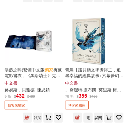
衛城出版(1)
語樂多文化(1)
王立楨(2)
瑞．達利歐(2)
財團法人語言訓練測驗中心(1)
瑪麗．巴菲特(2)
甘耀明(2)
財經傳訊(1)
采藝出版(1)
申智媛(2)
町田尚子(2)
銀河文化(1)
雙囍出版(1)
盧卡斯(2)
淡藍之眸(繁體中文版
獨家
典藏
青鳥【諾貝爾文學獎得主，追
靛藍出版有限公司(1)
電影書衣，《黑暗騎士》克里
尋幸福的經典故事+六幕夢幻劇
斯汀‧貝爾主演NETFLIX同名電
珍藏版】(
獨家
復刻1911年初版
神老師&神媽咪（沈雅琪）(2)
中文書
中文書
影原著小說)
全彩插畫)
鴻漸文化(1)
黑眼睛文化(1)
路易斯．貝雅德
陳思穎
、喬潔特‧盧布朗
莫里斯‧梅特林克
432
355
9 折
$
$
480
79 折
$
$
450
童童老師(2)
米果(2)
鼎文(1)
博客來獨家
博客來獨家
米蘭‧昆德拉(2)
試閱
電
試閱