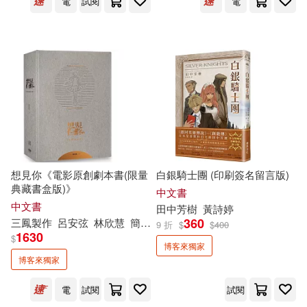
電
試閱
電
範圍
James Brown(4)
Sophia(4)
寶瓶文化(14)
幸福文化(14)
中山七里(4)
九把刀(4)
原點(13)
商業周刊(13)
井田千秋(4)
出口仁(4)
圓神(13)
上誼文化公司(12)
劉慈欣(4)
劉旭恭(4)
八旗文化(12)
平裝本(12)
想見你《電影原創劇本書(限量
白銀騎士團 (印刷簽名留言版)
加布列‧賈西亞‧馬奎斯(4)
典藏書盒版)》
漫遊者文化(12)
瑞昇(12)
中文書
中文書
田中芳樹
黃詩婷
吳紀維(4)
夏目漱石(4)
360
三鳳製作
呂安弦
林欣慧
簡奇峯
車庫娛樂
9 折
$
$
400
商周出版(11)
小麥田(11)
1630
$
博客來獨家
巧克科技新媒體(4)
張國立(4)
博客來獨家
常春藤(11)
語研學院(11)
電
試閱
試閱
木蘇里(4)
柴田啓子(4)