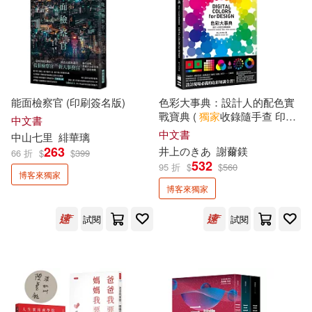
遠足文化(5)
金尉(5)
洪福田(3)
王文華(3)
三民(4)
凱特文化(4)
王春子(3)
福長浩二(3)
出色文化(4)
台灣東販(4)
能面檢察官 (印刷簽名版)
色彩大事典：設計人的配色實
戰寶典 (
獨家
收錄隨手查 印刷
笭菁(3)
結果娛樂(3)
中文書
演色表 / 傳統色 / 慣用色 / 螢光
中文書
左岸文化(4)
希伯崙(4)
中山七里
緋華璃
粉色票)
263
井上のきあ
謝薾鎂
66 折
$
$
399
羽宸寰(3)
肆一(3)
532
95 折
$
$
560
博客來獨家
心靈工坊(4)
朱雀(4)
博客來獨家
莉亞(3)
藤井麻里(3)
試閱
試閱
水靈文創(4)
燎原出版(4)
許心瀠(3)
謝東霖(3)
碁峰(4)
重版文化(4)
護玄(3)
郭漁(3)
離島出版(4)
高寶(4)