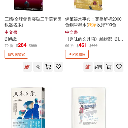
一葦文思(2)
三悅文化(2)
亞當．格蘭特(2)
今村昌弘(2)
三體(全球銷售突破三千萬套燙
鋼筆墨水事典：完整解析2000
二魚文化(2)
人人出版(2)
銀簽名版)
色鋼筆墨水(
獨家
收錄700色鋼
筆墨水色相分布圖)
佐佐木讓（Sasaki Joh）(2)
中文書
中文書
信誼基金出版社(2)
劉慈欣
《趣味的文具箱》編輯部
劉格安
284
461
79 折
$
$
360
66 折
$
$
699
佐藤究(2)
何立安(2)
博客來獨家
博客來獨家
允晨文化(2)
前衛(2)
余英時(2)
保羅．科爾賀(2)
電
試閱
南方家園(2)
保羅．米勒(2)
博客來網路書店(2)
克里斯‧米勒(2)
啟明出版(2)
城邦印書館(2)
克里斯．安德森(2)
冒牌生(2)
城邦原創(2)
墨刻(2)