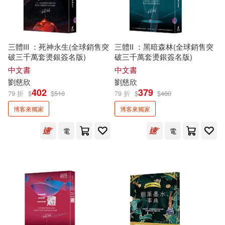
Raymond Tsai(2)
柏樂出版有限公司(3)
Sunny營養師（黃君聖）(2)
深智數位(3)
漫步文化(3)
三體III ：死神永生(全球銷售突
三體II ：黑暗森林(全球銷售突
破三千萬套燙銀簽名版)
破三千萬套燙銀簽名版)
keigo(2)
一穂ミチ(2)
中文書
中文書
禾流文創(3)
究竟(3)
劉慈欣
劉慈欣
402
379
79 折
$
$
510
79 折
$
$
480
丁墨(2)
三鳳製作(2)
童夢館(3)
遠景(3)
博客來獨家
博客來獨家
中川多磨(2)
電
電
青空文化有限公司(3)
丹尼爾‧米契林斯基(2)
魔豆文化(3)
鯨嶼文化(3)
丹．布朗(2)
鷹出版(3)
黑體文化(3)
亞歷珊卓‧米契林斯卡(2)