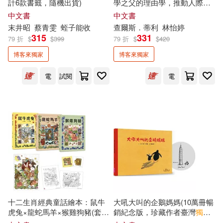
計6款書籤，隨機出貨)
學之父的理由學，推動人際關
財團法人國語日報社(2)
係建立與修復的祕密(全球
獨家
中文書
中文書
收錄《異數》、《引爆趨勢》
大衛．克拉克(2)
安壇美緒(2)
末井昭
蔡青雯
蛭子能收
查爾斯．蒂利
林怡婷
作者葛拉威爾導讀)
鸚鵡螺文化(2)
315
331
79 折
$
$
399
79 折
$
$
420
安妮．法蘭克(2)
安辰明(2)
博客來獨家
博客來獨家
KIDO親子時堂(1)
電
試閱
電
安迪．格里菲斯(2)
宋尚緯(2)
Smart智富(1)
一心文化(1)
宮澤賢治(2)
寺地春奈(2)
三日月(1)
上優文化(1)
小泉八雲(2)
不二家(1)
五南(1)
小熊出版編輯部(2)
人類智庫(1)
任性出版(1)
十二生肖經典童話繪本：鼠牛
大吼大叫的企鵝媽媽(10萬冊暢
小高潮色計事務所(2)
虎兔×龍蛇馬羊×猴雞狗豬(套書
銷紀念版，珍藏作者臺灣
獨家
健行(1)
傾向出版社(1)
共三冊)【首刷限量好禮：作繪
簽名繪)