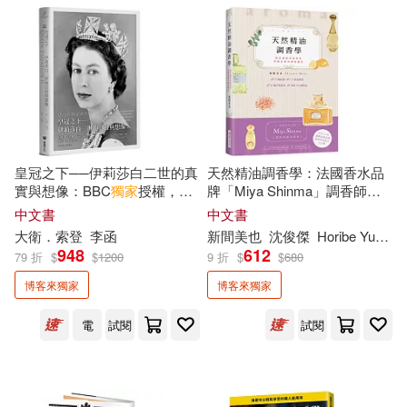
花於景(2)
莫明(2)
莫里斯‧梅特林克(2)
華倫．巴菲特(2)
葛蘭特．莫瑞森(2)
蔡康永(2)
皇冠之下──伊莉莎白二世的真
天然精油調香學：法國香水品
實與想像：BBC
獨家
授權，見
牌「Miya Shinma」調香師
獨
證女王陛下輝煌一生的影像全
家
傳授，教你捕捉香氣意象，
中文書
中文書
蔡璧名(2)
蔡素芬(2)
紀錄(中文版
獨家
附贈女王生涯
掌握多層次調性變化
大衛．索登
李函
新間美也
沈俊傑
Horibe Yukako
關鍵大事記拉頁年表)
948
612
79 折
$
$
1200
9 折
$
$
680
蔡詠琳(2)
蔡麗玲(2)
博客來獨家
博客來獨家
電
試閱
試閱
薛詠文(2)
蘇乙笙(2)
蘇秦(2)
蜜雪兒．桑娜(2)