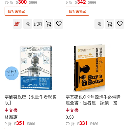
300
342
79 折
$
$
380
9 折
$
$
380
人文社科(128)
自然科普(28)
展開
博客來獨家
博客來獨家
作者
(可複選)
心理勵志(167)
醫療保健(32)
電
試閱
電
飲食(63)
生活風格(120)
宮西達也(17)
東野圭吾(15)
旅遊(22)
宗教命理(31)
宋怡慧(12)
賴世雄(11)
親子教養(28)
不朽(10)
展開
童書/青少年文學(237)
國際語言中心委員會(9)
出版社
零觸碰親密【限量作者親簽
零基礎也OK!無殼蝸牛必備購
(可複選)
版】
屋全書：從看屋、議價、簽
約、貸款、驗屋等SOP全揭密
輕小說(26)
漫畫/圖文書(118)
懶鬼子英日語編輯群(8)
中文書
中文書
時報出版(112)
遠流(84)
林新惠
0.38
351
331
9 折
$
$
390
79 折
$
$
420
語言學習(177)
考試用書(14)
Hackers Academia(7)