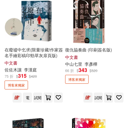
吳曉樂(3)
小川糸(3)
大田(6)
愛呦文創(6)
小林賢伍(3)
積木文化(6)
臺灣商務(6)
常勝Chang Sheng(3)
今周刊(5)
先覺(5)
在廢墟中乞求(限量珍藏!作家簽
復仇協奏曲 (印刷簽名版)
張友漁(3)
徐棟英(3)
名手繪彩稿印勁草灰扉頁版)
中文書
出版菊(5)
原動力文化(5)
中文書
中山七里
李彥樺
343
佐佐木讓
李漢庭
66 折
$
$
520
早見和真(3)
李寬雨(3)
315
75 折
$
$
420
境好出版(5)
奇幻基地(5)
博客來獨家
博客來獨家
林珮瑜(3)
查理．蒙格(3)
春光(5)
東雨文化(5)
電
試閱
試閱
樋口裕子（Higuchi Yuko）(3)
步步(5)
聯合文學(5)
標野凪(3)
洪仲清(3)