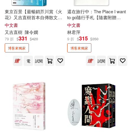
凱蒂．史考特(2)
東京百景【最暢銷芥川賞《火
還在旅行中：The Place I want
天下生活(2)
小木馬出版(2)
花》又吉直樹首本自傳散文集.︀
to go隨行手札【隨書附贈
獨家
金句扉頁+繁中版後記】
lemonz
獨家
設計插畫風隨手
中文書
中文書
凱西‧威利斯(2)
劉世美(2)
貼】
又吉直樹
陳令嫻
林君萍
小樹文化(2)
左西心創藝(2)
331
315
79 折
$
$
420
9 折
$
$
350
劉必榮(2)
劉梓潔(2)
博客來獨家
博客來獨家
巴巴文化(2)
幼獅文化(2)
電
試閱
試閱
勞倫斯．康寧漢(2)
匡靈秀(2)
康軒(2)
新自然主義(2)
卡洛琳．班克勒(2)
日日幸福(2)
易富文化(2)
卡米兒（Camiel）(2)
星出版(2)
有鹿文化(2)
原田比香(2)
古賀史健(2)
東美出版事業有限公司(2)