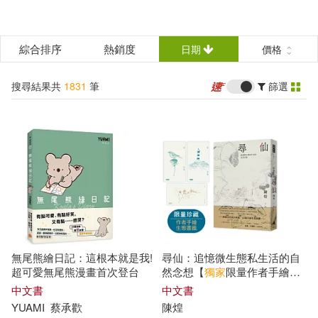
搜
尋
分類
綜合排序
熱銷度
日期
價格
(可複選)
結
搜尋結果共
1831
筆
篩選
所有商品(1989)
圖書(1836)
果
篩
中文書(1831)
選
文學小說(549)
無尾熊繪日記：這根本就是我!
尋仙：追憶微生態私生活的自
超可愛無尾熊漫畫首次登台
然念想【
獨家
限量作者手繪書
商業理財(144)
藝術設計(99)
籤】
中文書
中文書
YUAMI
蔡承歡
陳煌