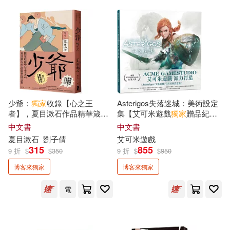
LiveABC編輯群(3)
Misa(3)
貓頭鷹(8)
麥浩斯(8)
Q-rais(3)
Ruowen Huang(3)
大是文化(7)
未來出版(7)
三島由紀夫(3)
丹．米爾曼(3)
禾禾文化(7)
蘋果屋(7)
少爺：
獨家
收錄【心之王
Asterigos失落迷城：美術設定
五十嵐大介(3)
伊坂幸太郎(3)
者】，夏目漱石作品精華箴言
集【艾可米遊戲
獨家
贈品紀念
PCuSER電腦人文化(6)
集【經典珍藏版】
版】
中文書
中文書
夏目漱石
劉子倩
艾可米遊戲
侯文詠(3)
傅佩榮(3)
315
855
9 折
$
$
350
9 折
$
$
950
二十張出版(6)
博客來獨家
博客來獨家
傑夫．肯尼(3)
劉墉(3)
千華數位文化(6)
電
又吉直樹(3)
吳宇實(3)
双美生活文創(6)
大家出版(6)