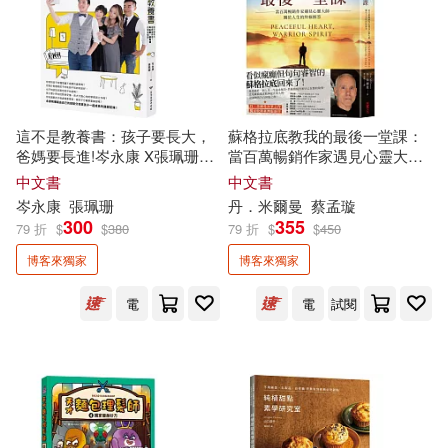
邱常婷(2)
鄭相虎(2)
金兪美(2)
金庸(2)
這不是教養書：孩子要長大，
蘇格拉底教我的最後一堂課：
金廷勳(2)
金星坤(2)
爸媽要長進!岑永康 X張珮珊的
當百萬暢銷作家遇見心靈大
獨家
報導
師，關於人生的終極解答【
獨
中文書
中文書
家
收錄臺灣版新序】
金映權(2)
金浩然(2)
岑永康
張珮珊
丹．米爾曼
蔡孟璇
300
355
79 折
$
$
380
79 折
$
$
450
博客來獨家
博客來獨家
金淑敬(2)
金鉉政(2)
電
電
試閱
鍾旻瑞(2)
長井裕子(2)
門小雷(2)
阮越清(2)
陳又凌(2)
陳品皓(2)