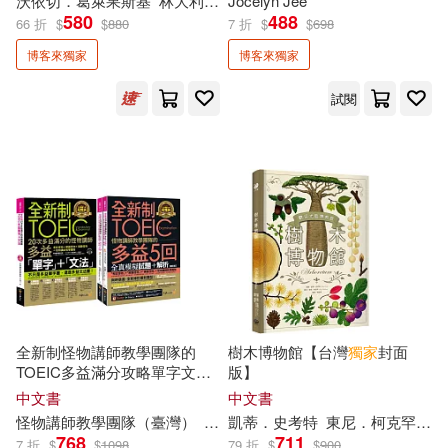
沃依切．葛萊果斯基
林大利
彼歐茲．索哈（Piotr Socha）
Jocelyn Jee
張德芬(2)
張珮珊(2)
點讀筆)
580
488
66 折
$
$
880
7 折
$
$
698
天培(1)
如果出版社(1)
博客來獨家
博客來獨家
張維中(2)
張蓉蓓(2)
威向(1)
寫樂文化(1)
試閱
張貴興(2)
張郅忻(2)
小光點(1)
小果文創(1)
微微蔡(2)
小異出版(1)
小鯨生活文創(1)
怪物講師教學團隊（台灣）(2)
常常生活文創(1)
平心出版(1)
怪物講師教學團隊（臺灣）(2)
幼福(1)
快樂文化(1)
全新制怪物講師教學團隊的
樹木博物館【台灣
獨家
封面
成語蕎(2)
戴倫．哈迪(2)
TOEIC多益滿分攻略單字文法
版】
+5回全真模擬試題+解析(修訂
忱忱文化社(1)
拾青文化(1)
中文書
中文書
版)【網路
獨家
套書】(3書
怪物講師教學團隊（臺灣）
林政翰
凱蒂．史考特
東尼．柯克罕等
摩根．豪瑟(2)
方丈貴惠(2)
+1CD+「Youtor App」內含
768
711
7 折
$
$
1098
79 折
$
$
900