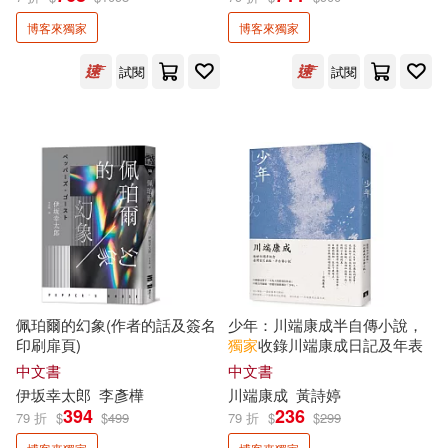
VRP虛擬點讀筆+防水書套)
推守文化(1)
文經社(1)
博客來獨家
博客來獨家
施昇輝(2)
施智超(2)
新文創文化(1)
新樂園(1)
試閱
試閱
春花媽(2)
曹銘宗(2)
新經典文化(1)
方舟文化(1)
末井昭(2)
李儀婷(2)
日日學(1)
春山出版(1)
李宗玥(2)
李慕盈(2)
是日創意文化(1)
李昌圭(2)
李明川(2)
更生文化設計有限公司(1)
佩珀爾的幻象(作者的話及簽名
少年：川端康成半自傳小說，
印刷扉頁)
獨家
收錄川端康成日記及年表
李欣倚(2)
李瑾倫(2)
中文書
中文書
有理文化(1)
李茲文化(1)
伊坂幸太郎
李彥樺
川端康成
黃詩婷
村上詩子(2)
林大利(2)
394
236
79 折
$
$
499
79 折
$
$
299
果力文化(1)
柿子文化(1)