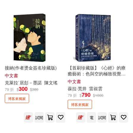
印刻(10)
晴好出版(10)
檸檬樹日語教學團隊(4)
檸檬樹(10)
蓋亞(10)
淺倉秋成(4)
溫如生(4)
台灣角川(9)
四塊玉文創(9)
羅格．布雷格曼(4)
許秀芬(4)
如何(9)
寂寞(9)
接納(作者燙金簽名珍藏版)
【首刷珍藏版】《心經》的療
陳思宏(4)
香川志織(4)
癒藝術：色與空的極致視覺體
中文書
水滴文化(9)
驗(限量附贈全球
獨家
精美海
中文書
克萊拉˙居彭－墨諾
陳文瑤
報，兩款隨機出貨)
EZ Korea編輯部(3)
300
葆拉‧荒井
雷叔雲
79 折
$
$
380
790
優品文化事業有限公司(8)
79 折
$
$
1000
博客來獨家
博客來獨家
H.P.洛夫克拉夫特(3)
大牌出版(8)
大辣(8)
試閱
電
試閱
Josephine Lin(3)
字畝文化(8)
方智(8)