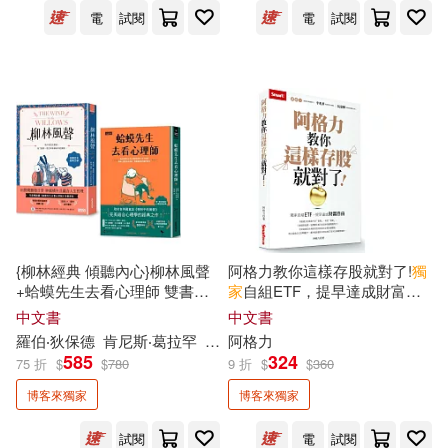
沃依切．葛萊果斯基(2)
電
試閱
電
試閱
知英文化(1)
笛藤(1)
沈動畫(2)
法蘭茲．卡夫卡(2)
網路與書出版(1)
繪虹企業(1)
洪明道(2)
洪錦魁(2)
美日文本(1)
美藝學苑社(1)
洪震宇(2)
海苔熊(2)
自轉星球文化(1)
莫克文化(1)
湊佳苗(2)
溫國信(2)
菓子文化(1)
{柳林經典 傾聽內心}柳林風聲
阿格力教你這樣存股就對了!
獨
+蛤蟆先生去看心理師 雙書
家
自組ETF，提早達成財富自
濱川真由美(2)
瀟湘神(2)
附：諮商心理師
獨家
撰寫「角
由
中文書
中文書
蒼璧出版有限公司(1)
色問候卡」
羅伯‧狄保德
肯尼斯‧葛拉罕
郭漁
阿格力
張美惠
Dinner illustration
585
324
75 折
$
$
780
9 折
$
$
360
瀨尾麻衣子(2)
焦桐(2)
藍襪子出版社(1)
行路(1)
博客來獨家
博客來獨家
王乙甯(2)
王可樂日語(2)
試閱
電
試閱