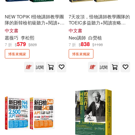
Amis(1)
Amy (張美君)(1)
NEW TOPIK I怪物講師教學團
7天攻頂，怪物講師教學團隊的
隊的新韓檢初級聽力+閱讀+5
TOEIC多益聽力+閱讀攻略
Amy黃文俞(1)
回模擬試題+解析全攻略【網路
1,000題全真模擬試題+解析
中文書
中文書
獨家
套書】(4書+2CD+
【網路
獨家
套書】(4書+
叢薇巧
李松熙
Neo講師
白熒植
「Youtor App」內含VRP虛擬
「Youtor App」內含VRP虛擬
Ana Victoria Calderon(1)
579
838
7 折
$
$
828
7 折
$
$
1198
點讀筆+防水書套)
點讀筆+防水書套)
博客來獨家
博客來獨家
Apple Horong(1)
試閱
試閱
Ayuayu（あゆあゆ）(1)
BIRD ERA 鳥時代(1)
Bboungbbangkkyu(1)
Beck(1)
Carol胡涓涓(1)