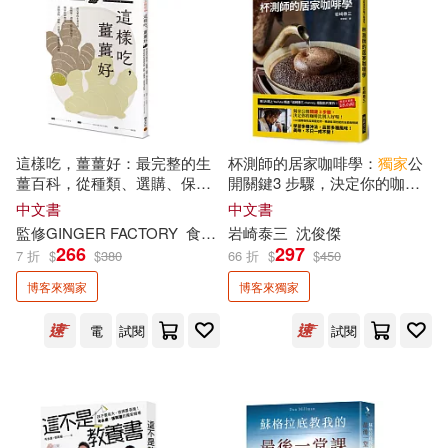
許心瀠(一點點老師)(2)
詹姆斯．諾柏瑞(2)
諸怡宣(2)
謝凱蒂(2)
貓邏(2)
這樣吃，薑薑好：最完整的生
杯測師的居家咖啡學：
獨家
公
薑百科，從種類、選購、保存
開關鍵3 步驟，決定你的咖啡
到功效，
獨家
收錄80道薑製漬
比別人好喝!掃QR碼上「岩崎
中文書
中文書
物、甜點、常備菜、家常菜全
泰三channel」搭配影片實作!
賴慶陽(2)
賴美智(2)
監修GINGER FACTORY
食譜小寺宮
岩崎泰三
張成慧
沈俊傑
料理
266
297
7 折
$
$
380
66 折
$
$
450
赫曼．赫塞(2)
博客來獨家
博客來獨家
電
試閱
試閱
路易斯．卡洛爾(2)
車庫娛樂(2)
連俞涵(2)