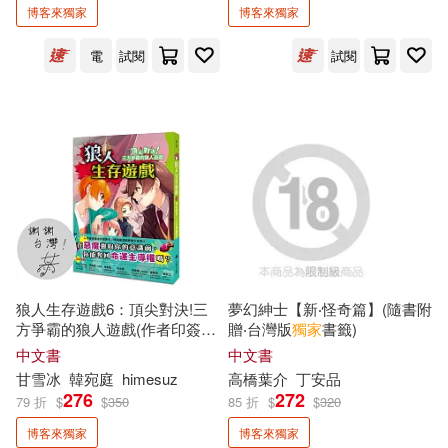
博客來獨家
博客來獨家
皇冠(70)
尖端(65)
電腦資訊(6)
太宰治(7)
David Cho(6)
電
試閱
試閱
國際學村(57)
悅知文化(42)
展開
專業/教科書/政府出版品(1)
吳宜錚(6)
張曼娟(6)
聯經出版公司(42)
臉譜(38)
配送方式
(可複選)
影視偶像(61)
晏人物(6)
楊照(6)
九歌(37)
大塊文化(34)
可超商取貨(1827)
國中小參考書(5)
江戶川亂步(6)
凪良汐(5)
采實文化(34)
木馬文化(33)
可海外宅配(1794)
吉竹伸介(5)
吳承恩(5)
狼人生存遊戲6：頂尖對決!三
夢幻紳士【新‧怪奇篇】(隨書附
獨步文化(32)
平安文化(29)
方爭霸的狼人遊戲(作者印簽感
贈‧台灣版
獨家
書籤)
可港澳店取(1717)
謝臺灣版)
中文書
中文書
呂昇達(5)
哈拉瑞(5)
甘雪冰
韓宛庭
himesuz
高橋葉介
丁安品
野人(29)
小天下(28)
276
272
79 折
$
$
350
85 折
$
$
320
可新加坡店取(1726)
奧村裕次(5)
博客來獨家
博客來獨家
麥田(27)
鏡文學(25)