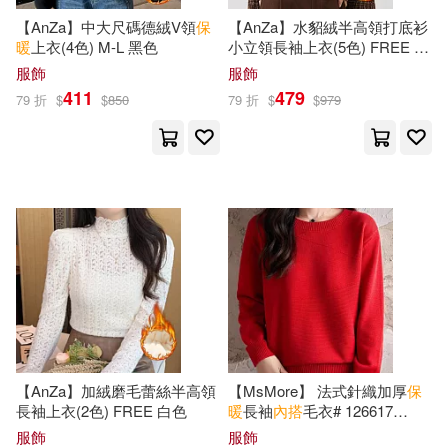
【AnZa】中大尺碼德絨V領
保
【AnZa】水貂絨半高領打底衫
暖
上衣(4色) M-L 黑色
小立領長袖上衣(5色) FREE 白
色
服飾
服飾
411
479
79 折
$
$
850
79 折
$
$
979
【AnZa】加絨磨毛蕾絲半高領
【MsMore】 法式針織加厚
保
長袖上衣(2色) FREE 白色
暖
長袖
內
搭
毛衣# 126617
FREE 紅色
服飾
服飾