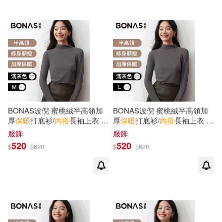
BONAS波倪 蜜桃絨半高領加
BONAS波倪 蜜桃絨半高領加
厚
保暖
打底衫/
內
搭
長袖上衣 淺
厚
保暖
打底衫/
內
搭
長袖上衣 淺
灰色M
灰色L
服飾
服飾
520
520
$
$
620
$
$
620