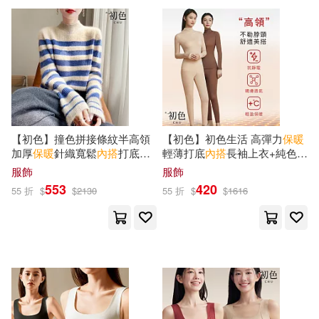
價格
-
範圍
【初色】撞色拼接條紋半高領
【初色】初色生活 高彈力
保暖
加厚
保暖
針織寬鬆
內
搭
打底針
輕薄打底
內
搭
長袖上衣+純色透
織衫毛衣上衣女上衣-共2
氣顯瘦長褲套裝-共4
服飾
服飾
色-17514(F可選) F 藍色
色-82839(L/XL可選) L 棕色
553
420
55 折
$
$
2130
55 折
$
$
1616