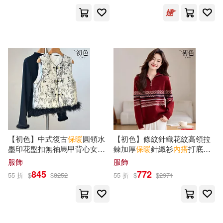
可超商取貨(41)
可海外宅配(41)
可港澳店取(25)
可新加坡店取(25)
可菲律賓店取(25)
【初色】中式復古
保暖
圓領水
【初色】條紋針織花紋高領拉
墨印花盤扣無袖馬甲背心女背
鍊加厚
保暖
針織衫
內
搭
打底毛
心-白色-18588(M-2XL可選) M
衣上衣女上衣-紅色-17508(F可
服飾
服飾
白色
選) F 紅色
845
772
55 折
$
$
3252
55 折
$
$
2971
其他
(可複選)
現在可購買商品(43)