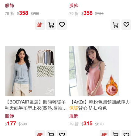
(適穿M~L)
服飾
服飾
358
358
79 折
$
$
730
79 折
$
$
730
【BODYAIR嚴選】圓領輕暖羊
【AnZa】輕粉色圓領加絨彈力
毛天絲半扣型上衣(蓄熱.長袖.
保暖
背心 M-L 粉色
內
搭
.T恤.
保暖
.CASUAL) M 藍
服飾
服飾
177
315
$
$
599
79 折
$
$
670