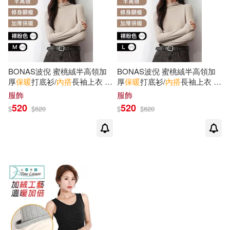
BONAS波倪 蜜桃絨半高領加
BONAS波倪 蜜桃絨半高領加
厚
保暖
打底衫/
內
搭
長袖上衣 裸
厚
保暖
打底衫/
內
搭
長袖上衣 裸
粉色M
粉色L
服飾
服飾
520
520
$
$
620
$
$
620