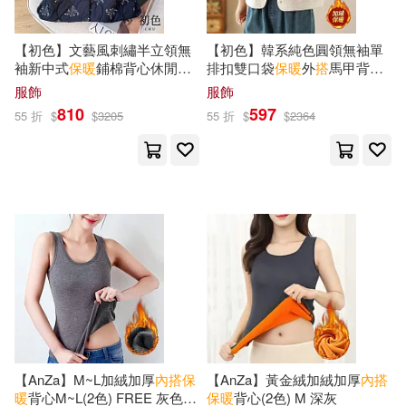
【初色】文藝風刺繡半立領無
【初色】韓系純色圓領無袖單
袖新中式
保暖
鋪棉背心休閒外
排扣雙口袋
保暖
外
搭
馬甲背心
套女外套-共2色-39850(M-2XL
女背心-米白色-16434(M-2XL可
服飾
服飾
可選) M 藏青色
選) M 米白色
810
597
55 折
$
$
3205
55 折
$
$
2364
【AnZa】M~L加絨加厚
內
搭
保
【AnZa】黃金絨加絨加厚
內
搭
暖
背心M~L(2色) FREE 灰色
保暖
背心(2色) M 深灰