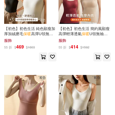
【初色】初色生活 純色顯瘦加
【初色】初色生活 簡約風顯瘦
厚加絨磨毛
保暖
高彈U領無袖
高彈輕薄透氣
保暖
U領無袖肩
肩帶打底
內
搭背心女背心-共3
帶打底
內
搭背心女背心-共4
服飾
服飾
色-82866(M-2XL可選) M 奶白
色-82864(M-XL可選) M 粉膚
469
414
55 折
$
$
1803
55 折
$
$
1592
色