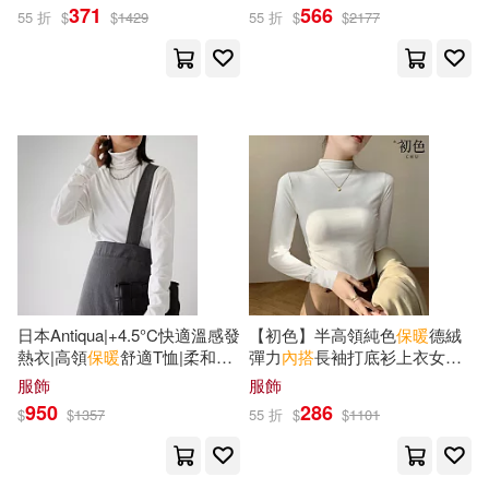
色-82956(M-2XL可選) M 方領-
可選) F 藏藍色
371
566
55 折
$
$
1429
55 折
$
$
2177
桔紅
日本Antiqua|+4.5°C快適溫感發
【初色】半高領純色
保暖
德絨
熱衣|高領
保暖
舒適T恤|柔和氣
彈力
內
搭
長袖打底衫上衣女上
質|簡約設計|可單穿可當
內
搭
|
衣-共6色-39465(M-4XL可選) M
服飾
服飾
加長袖拉長比例 L 白色
白色
950
286
$
$
1357
55 折
$
$
1101