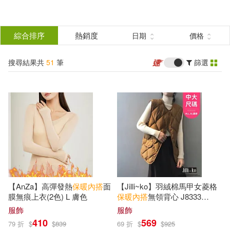
搜
尋
分類
綜合排序
熱銷度
日期
價格
(可複選)
結
搜尋結果共
51
筆
篩選
所有商品(136)
服飾(134)
果
篩
男裝(1)
女裝(51)
選
襪子(27)
內衣/睡衣/塑身衣(9)
機能服/運動服/配件(45)
展開
【AnZa】高彈發熱
保暖
內
搭
面
【Jilli~ko】羽絨棉馬甲女菱格
膜無痕上衣(2色) L 膚色
保暖
內
搭
無領背心 J8333
FREE 卡其
服飾
服飾
配送方式
(可複選)
410
569
79 折
$
$
839
69 折
$
$
925