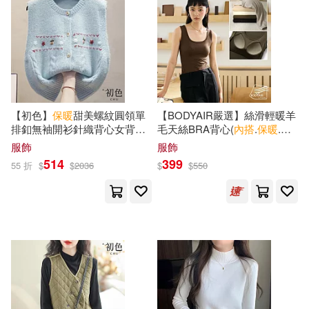
【初色】
保暖
甜美螺紋圓領單
【BODYAIR嚴選】絲滑輕暖羊
排釦無袖開衫針織背心女背心-
毛天絲BRA背心(
內
搭
.
保暖
.一
共4色-39713(F可選) F 淺藍色
體成型.CASUAL) M 黑
服飾
服飾
514
399
55 折
$
$
2036
$
$
550