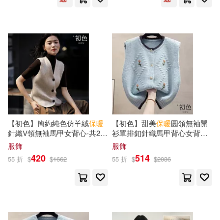
【初色】簡約純色仿羊絨
保暖
【初色】甜美
保暖
圓領無袖開
針織V領無袖馬甲女背心-共2
衫單排釦針織馬甲背心女背心-
色-10878(F可選) F 米色
共4色-39712(F可選) F 淺藍色
服飾
服飾
420
514
55 折
$
$
1662
55 折
$
$
2036