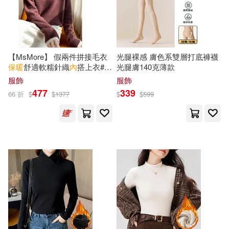
【MsMore】 假兩件拼接毛衣
光腿裸感 膚色系雙層打底褲襪
保暖
舒適軟糯針織
內
搭上衣#
光腿膚140克薄款
126620 FREE 咖色
服飾
服飾
477
339
66 折
$
$
1377
$
$
599