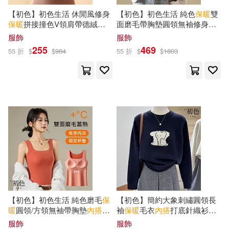
【初色】初色生活 休閒風修身
【初色】初色生活 純色
保暖
雙
保暖
拼接撞色V領肩帶德絨
內
面磨毛帶胸墊圓領無袖修身背
搭
打底背心女背心-共7
心女背心-共3色-82867(M-2XL
服飾
服飾
色-80930(L-4XL可選) L 豆沙色
可選) M 奶白色
255
469
55 折
$
$
984
55 折
$
$
1803
【初色】初色生活 純色磨毛
保
【初色】簡約大象刺繡圓領長
暖
圓領/方領無袖帶胸墊
內
搭
打
袖
保暖
毛衣
內
搭
打底針織衫寬
底衫背心女背心-共2款4
鬆上衣女上衣-共2色-17050(F
服飾
服飾