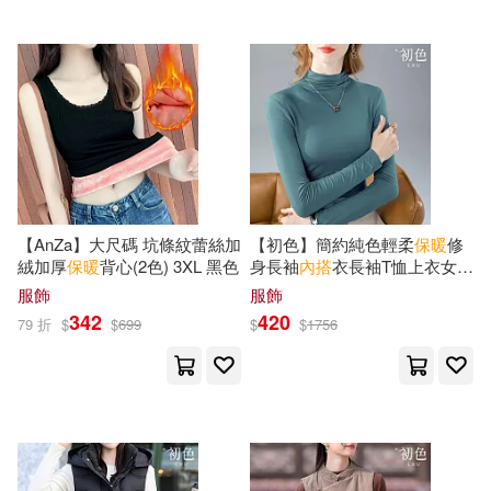
【AnZa】大尺碼 坑條紋蕾絲加
【初色】簡約純色輕柔
保暖
修
絨加厚
保暖
背心(2色) 3XL 黑色
身長袖
內
搭
衣長袖T恤上衣女上
衣-4款任選-16851(M-2XL可選)
服飾
服飾
2XL C.橄欖綠
342
420
79 折
$
$
699
$
$
1756