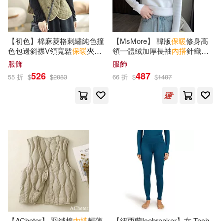
【初色】棉麻菱格刺繡純色撞
【MsMore】 韓版
保暖
修身高
色包邊斜襟V領寬鬆
保暖
夾棉
領一體絨加厚長袖
內
搭
針織毛
背心女背心-共3色-38598(L-
衣# 123666 FREE 白色
服飾
服飾
2XL可選) L 軍綠色
526
487
55 折
$
$
2083
66 折
$
$
1407
【ACheter】 羽絨棉
內
搭
輕薄
【紐西蘭Icebreaker】女 Tech