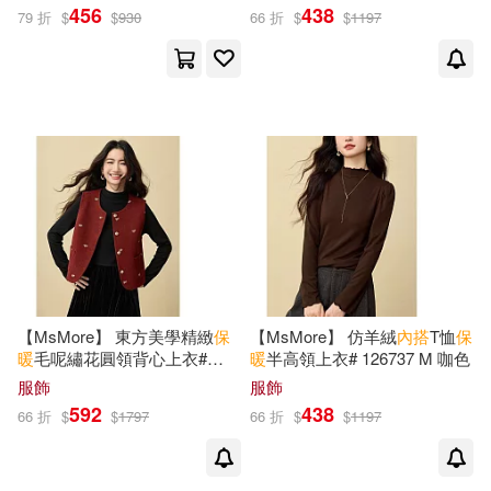
456
438
79 折
$
$
930
66 折
$
$
1197
【MsMore】 東方美學精緻
保
【MsMore】 仿羊絨
內
搭
T恤
保
暖
毛呢繡花圓領背心上衣#
暖
半高領上衣# 126737 M 咖色
126914 XL 紅色
服飾
服飾
592
438
66 折
$
$
1797
66 折
$
$
1197