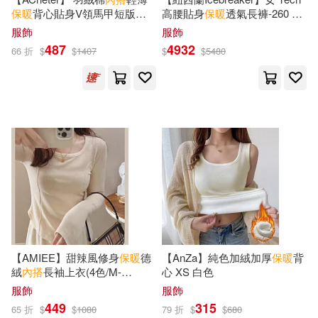
保暖
背心貼身V領馬甲短版上
高腰貼身
保暖
透氣長褲-260 M
衣# 123597 L 杏色
海洋藍
服飾
服飾
487
4932
66 折
$
$
1407
$
$
5480
【AMIEE】甜辣風修身
保暖
德
【AnZa】純色加絨加厚
保暖
背
絨
內
搭
長袖上衣(4色/M-
心 XS 白色
2XL/KDTQ-6899) M 杏色
服飾
服飾
449
315
65 折
$
$
1080
79 折
$
$
680