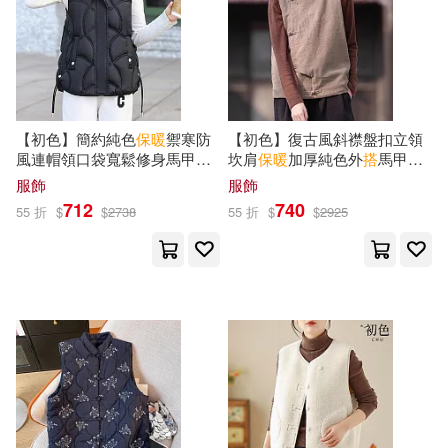
【初色】簡約純色
保暖
禦寒防
【初色】復古風斜襟盤扣立領
風連帽領口袋寬鬆修身馬甲背
坎肩
保暖
加厚純色外
搭
馬甲女
心女背心-共4色-16597(M-2XL
背心-共3色-16444(L/XL可選) L
服飾
服飾
可選) M 黑色
卡其色
712
740
55 折
$
$
2738
55 折
$
$
2925