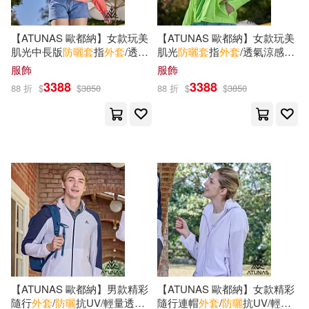
【ATUNAS 歐都納】女款玩美
【ATUNAS 歐都納】女款玩美
肌光中長版
防曬
套
指
外套
/透氣
肌光
防曬
套
指
外套
/透氣涼感
外
涼感連帽
外套
A1GA2608W- S
套
A1GA2609W- S 螢光黃
服飾
服飾
螢光橘桃
3388
3388
88 折
$
$
3850
88 折
$
$
3850
【ATUNAS 歐都納】男款精彩
【ATUNAS 歐都納】女款精彩
隨行
外套
/
防曬
抗UV/輕量透氣/
隨行連帽
外套
/
防曬
抗UV/輕量