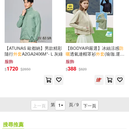
【ATUNAS 歐都納】男款精彩
【BODYAIR嚴選】冰絲涼感
防
隨行
外套
A2GA2406M*- L 灰綠
曬
透氣連帽罩衫
外套
(瑜珈.運
動.慢跑.透氣.舞蹈.運動
外套
) F
服飾
服飾
軍綠
1720
388
$
$
2650
$
$
620
第
頁 ⁄
9
上一頁
下一頁
搜尋推薦