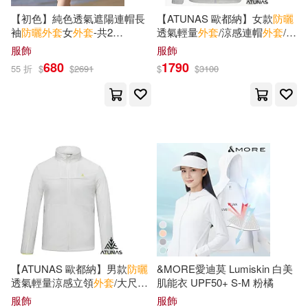
【初色】純色透氣遮陽連帽長
【ATUNAS 歐都納】女款
防曬
袖
防曬
外套
女
外套
-共2
透氣輕量
外套
/涼感連帽
外套
/大
色-36042(M-2XL可選) M 淺藍
尺碼A8GA2616W- 2XL 白
服飾
服飾
色
680
1790
55 折
$
$
2691
$
$
3100
【ATUNAS 歐都納】男款
防曬
&MORE愛迪莫 Lumiskin 白美
透氣輕量涼感立領
外套
/大尺碼
肌能衣 UPF50+ S-M 粉橘
A8GA2615M- M 白
服飾
服飾