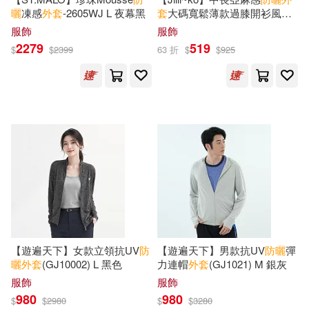
曬
凍感
外套
-2605WJ L 夜幕黑
套
大碼寬鬆薄款過膝開衫風衣
2928 FREE 卡其色
服飾
服飾
2279
519
$
$
2399
63 折
$
$
925
【遊遍天下】女款立領抗UV
防
【遊遍天下】男款抗UV
防曬
彈
曬
外套
(GJ10002) L 黑色
力連帽
外套
(GJ1021) M 銀灰
服飾
服飾
980
980
$
$
2980
$
$
3280