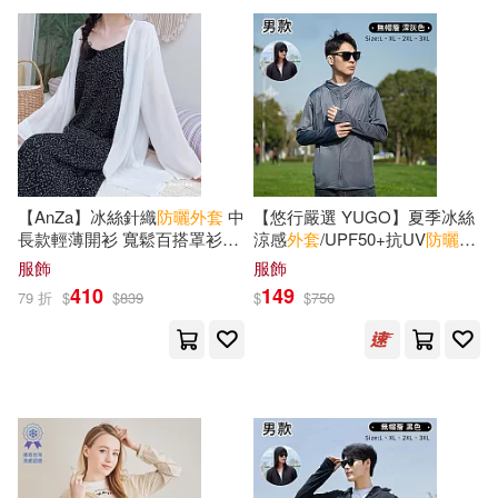
其他
(可複選)
現在可購買商品(391)
價格
【AnZa】冰絲針織
防曬
外套
中
【悠行嚴選 YUGO】夏季冰絲
-
範圍
長款輕薄開衫 寬鬆百搭罩衫
涼感
外套
/UPF50+抗UV
防曬
衣/
FREE 白色
速乾運動
外套
(男) L 深灰色
服飾
服飾
410
149
79 折
$
$
839
$
$
750