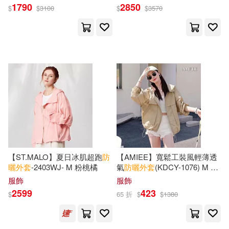
1790
2850
$
$
3100
$
$
3570
【ST.MALO】夏日冰肌超跑
防
【AMIEE】寬鬆工裝風輕薄透
曬
外套
-2403WJ- M 粉桃橘
氣
防曬
外套
(KDCY-1076) M 卡
其
服飾
服飾
2599
423
$
65 折
$
$
1380