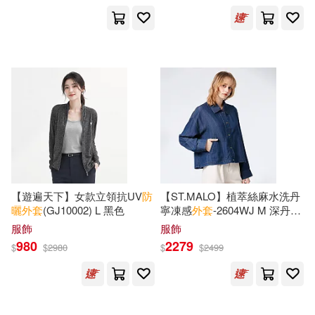
【遊遍天下】女款立領抗UV
防
【ST.MALO】植萃絲麻水洗丹
曬
外套
(GJ10002) L 黑色
寧凍感
外套
-2604WJ M 深丹寧
藍
服飾
服飾
980
2279
$
$
2980
$
$
2499