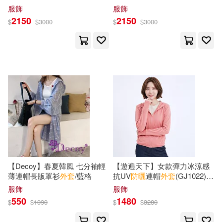
涼感輕薄
外套
/大尺碼
透氣/涼感輕薄
外套
/大尺碼
服飾
服飾
A2GA2606M*- M 白/深藍
A2GA2607W*- S 白
2150
2150
$
$
3000
$
$
3000
【Decoy】春夏韓風 七分袖輕
【遊遍天下】女款彈力冰涼感
薄連帽長版罩衫
外套
/藍格
抗UV
防曬
連帽
外套
(GJ1022)
3XL 晚霞粉
服飾
服飾
550
1480
$
$
1090
$
$
3280