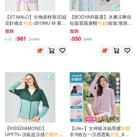
【ST.MALO】生物基輕香3D緹
【BODYAIR嚴選】冰膚涼爽俏
花針織女
外套
-2619WJ M 紫玫
短版遮陽連帽
外套
(瑜珈.慢跑.
粉
運動.健身.透氣.舞蹈.運動服) S
服飾
服飾
藍
981
550
9 折
$
$
1090
$
$
650
【KISSDIAMOND】
【Life+】女神級冰絲黑膠
防曬
UPF70+頂級超涼感
防曬
外套
衣/6效合一涼感透氣
外套
_8色