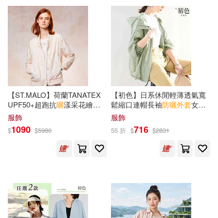
【ST.MALO】荷蘭TANATEX
【初色】日系休閒輕薄透氣寬
UPF50+超跑抗
曬
漾采花繪風
鬆縮口連帽長袖
防曬
外套
女
外
防曬
外套
-2323WJ- M 奶油粉
套
-共3色-15418(M-XL可選) M
服飾
服飾
綠色
1090
716
$
$
5980
55 折
$
$
2831