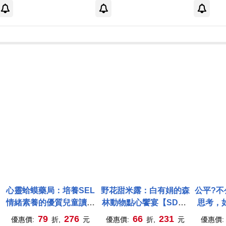
心靈蛤蟆藥局：培養SEL
野花甜米露：白有娟的森
公平?不
情緒素養的優質兒童讀物
林動物點心饗宴【SDGs
思考，如
(讀者5星好評推薦!)
主題繪本×社會情緒×人際
級知識讀本) #
79
276
66
231
優惠價:
折,
元
優惠價:
折,
元
優惠價: