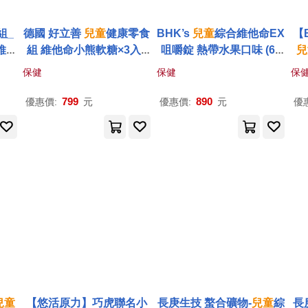
組_
德國 好立善
兒童
健康零食
BHK’s
兒童
綜合維他命EX
【
維他
組 維他命小熊軟糖×3入+
咀嚼錠 熱帶水果口味 (60
兒
維他命C200口含錠×2入
粒/盒)2盒組
保健
保健
保
(效期2027/04/30)
799
890
優惠價:
元
優惠價:
元
優
兒童
【悠活原力】巧虎聯名小
長庚生技 螯合礦物-
兒童
綜
長