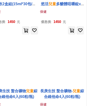
2盒組(15ml*30包/盒;
悠活
兒童
多醣體咀嚼錠x2
全素可)
(30錠/盒)葡聚多醣體 接骨
健
保健
木莓 鋅酵母 維生素
1450
1450
惠價:
元
優惠價:
元
庚生技 螯合礦物
兒童
綜
長庚生技 螯合礦物-
兒童
綜
合維他命6入(60粒/瓶)
合維他命4入(60粒/瓶)
健
保健