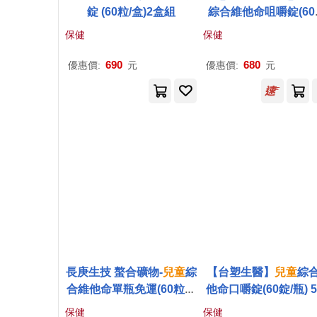
錠 (60粒/盒)2盒組
綜合維他命咀嚼錠(60
瓶)(到期日2027/2/10
保健
保健
690
680
優惠價:
元
優惠價:
元
長庚生技 螯合礦物-
兒童
綜
【台塑生醫】
兒童
綜
合維他命單瓶免運(60粒咀
他命口嚼錠(60錠/瓶) 5
嚼錠/瓶)專為成長中
兒童
設
組
保健
保健