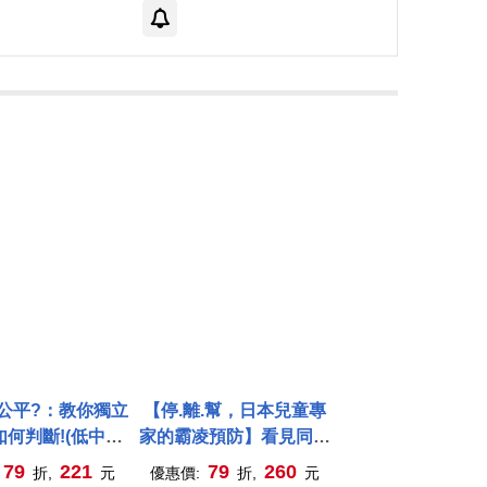
公平?：教你獨立
【停.離.幫，日本兒童專
何判斷!(低中年
家的霸凌預防】看見同學
兒童社會學
被欺負，該怎麼辦?
79
221
79
260
折,
元
優惠價:
折,
元