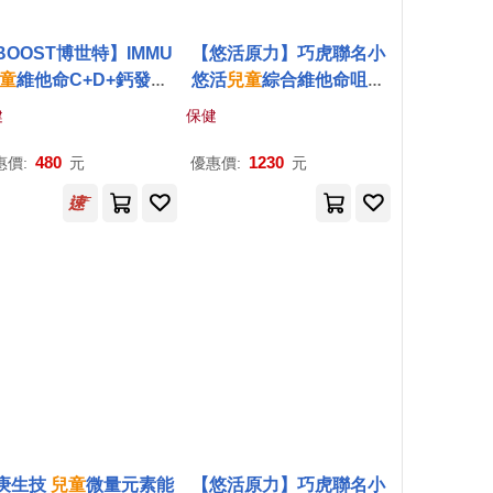
BOOST博世特】IMMU
【悠活原力】巧虎聯名小
童
維他命C+D+鈣發泡
悠活
兒童
綜合維他命咀嚼
飲-乳酸
錠x2(60入/盒)
健
保健
480
1230
惠價:
元
優惠價:
元
庚生技
兒童
微量元素能
【悠活原力】巧虎聯名小