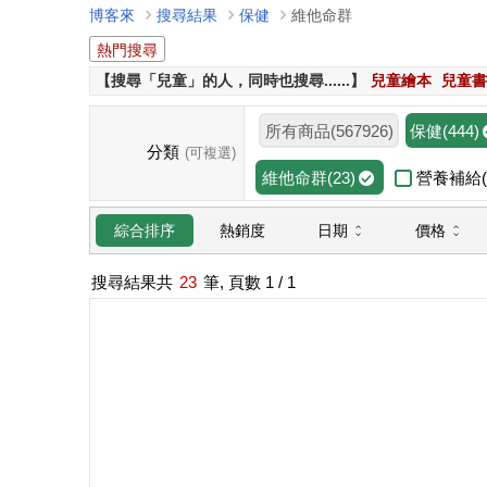
博客來
搜尋結果
保健
維他命群
熱門搜尋
【搜尋「兒童」的人，同時也搜尋......】
兒童繪本
兒童書
所有商品(567926)
保健(444)
分類
(可複選)
營養補給(6
維他命群(23)
日期
價格
綜合排序
熱銷度
搜尋結果共
23
筆, 頁數
1
/ 1