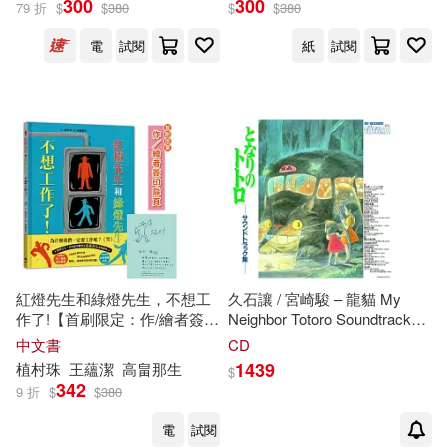
300
300
79 折
$
$
380
$
$
380
出版社
(可複選)
電
試閱
紙
試閱
悅知文化(3)
SECRET MUSIC(1)
配送方式
(可複選)
可超商取貨(3)
可海外宅配(2)
紅燈先生和綠燈先生，不想工
久石讓 / 宮崎駿 – 龍貓 My
作了!【首刷限定：作/繪者簽印
Neighbor Totoro Soundtrack
扉頁】：日本繪本賞得主【高
(LP彩膠唱片日本進口版)
中文書
CD
可港澳店取(2)
畠那生】全新創作!
1439
植村珠
王蘊潔
高畠那生
$
342
9 折
$
$
380
可新加坡店取(2)
電
試閱