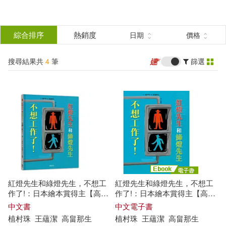
搜
尋
分類
綜合排序
熱銷度
日期
價格
(單選)
結
搜尋結果共
4
筆
篩選
圖書(2)
所有商品(4)
果
影音(1)
電子書(1)
篩
選
展開
作者
(可複選)
紅燈先生和綠燈先生，不想工
紅燈先生和綠燈先生，不想工
植村珠(3)
作了!：日本繪本賞得主【高畠
作了!：日本繪本賞得主【高畠
那生】全新創作!
那生】全新創作! (電子書)
中文書
中文電子書
植村珠
王蘊潔
高畠那生
植村珠
王蘊潔
高畠那生