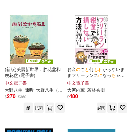
サンクチュアリ出版(1)
スターツ出版(1)
配送方式
(可複選)
可超商取貨(5)
可海外宅配(4)
(新版)美麗新世界：胖花盆和
お金
の
こ
と
何
も
わ
からないま
瘦花盆 (電子書)
まフリーランス
に
なっ
ち
ゃい
可港澳店取(3)
ましたが税金で損しない方法
中文電子書
中文電子書
を教えてく
だ
さい! (電子書)
大野八生
陳昕
大野八生（おお
の
大河内薫
やよい）
若林杏樹
270
480
$
$
360
$
可新加坡店取(4)
紙
試閱
試閱
可菲律賓店取(4)