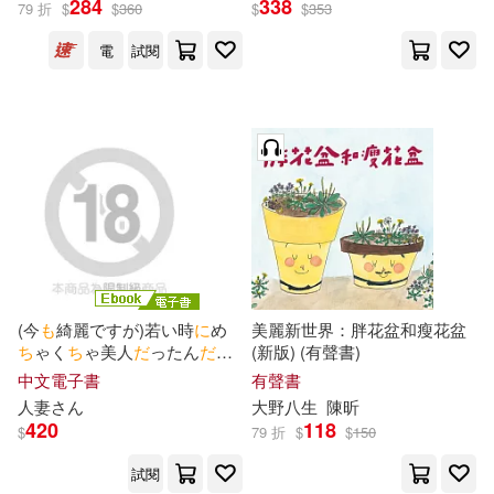
284
338
79 折
$
$
360
$
$
353
電
試閱
若林杏樹(1)
出版社
(可複選)
親子天下(3)
MTEX(1)
SECRET MUSIC(1)
(今
も
綺麗ですが)若い時
に
め
美麗新世界：胖花盆和瘦花盆
ち
ゃく
ち
ゃ美人
だ
ったん
だ
ろ
(新版) (有聲書)
SONY MUSIC(1)
う
と
思
わ
れるテンション低め
中文電子書
有聲書
の
奥様が貸し出されて自ら腰
人妻さん
大野八生
陳昕
を振りまくる猥褻な映像がこ
420
118
Universal(1)
$
79 折
$
$
150
ち
らです (電子書)
試閱