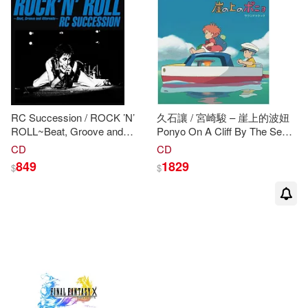
電子書
(可複選)
適合平板閱讀(3)
RC Succession / ROCK ’N’
久石讓 / 宮崎駿 – 崖上的波妞
其他
(可複選)
ROLL~Beat, Groove and
Ponyo On A Cliff By The Sea
Alternate~ 環球官方進口
Soundtrack (2LP彩膠唱片日本
CD
CD
(2CD)
進口版)
849
1829
$
$
現在可購買商品(6)
價格
-
範圍