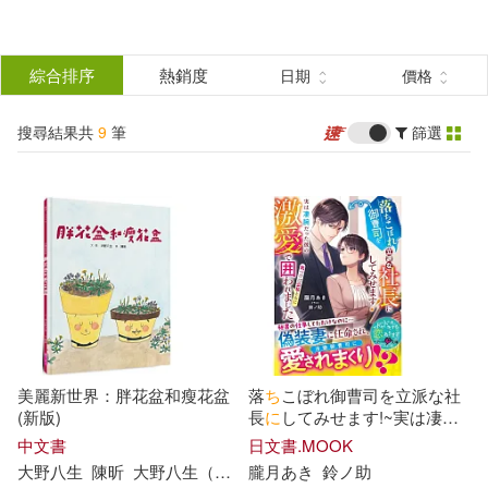
搜
尋
分類
綜合排序
熱銷度
日期
價格
(單選)
結
搜尋結果共
9
筆
篩選
圖書(1)
所有商品(9)
果
影音(3)
雜誌(1)
篩
選
電子書(3)
有聲書(1)
展開
作者
(可複選)
美麗新世界：胖花盆和瘦花盆
落
ち
こぼれ御曹司を立派な社
大野八生(3)
人妻さん(1)
(新版)
長
に
してみせます!~実は凄腕
だ
った彼
の
激愛で気づけば公
中文書
日文書.MOOK
私
と
も
に
囲
わ
れました~
大野八生
陳昕
大野八生（おお
の
朧月あき
やよい）
鈴ノ助
大河内薫(1)
朧月あき(1)