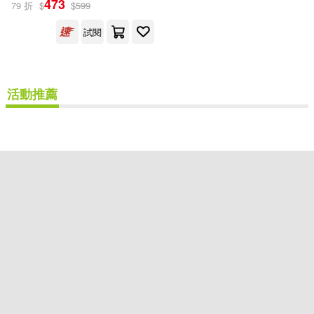
473
79 折
$
$
599
獨步文化(1)
試閱
配送方式
(可複選)
活動推薦
可超商取貨(1)
可海外宅配(1)
可港澳店取(1)
可新加坡店取(1)
可菲律賓店取(1)
重新設定
確認
其他
(可複選)