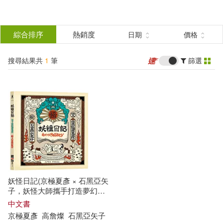
搜
尋
分類
綜合排序
熱銷度
日期
價格
(單選)
結
搜尋結果共
1
筆
篩選
圖書(1)
所有商品(1)
果
展開
篩
選
作者
(可複選)
京極夏彥(1)
妖怪日記(京極夏彥 × 石黑亞矢
子，妖怪大師攜手打造夢幻繪
本)
出版社
中文書
(可複選)
京極夏彥
高詹燦
石黑亞矢子