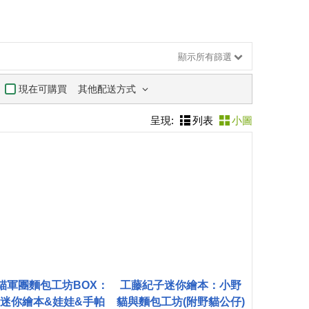
顯示所有篩選
其他配送方式
現在可購買
呈現:
列表
小圖
貓軍團麵包工坊BOX：
工藤紀子迷你繪本：小野
迷你繪本&娃娃&手帕
貓與麵包工坊(附野貓公仔)