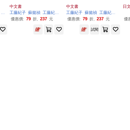
書衣)
中文書
中文書
日文
工藤紀子（くど
工藤紀子
蘇懿禎
う
のり
こ
工藤紀子（くど
）
工藤紀子
う
のり
こ
蘇懿禎
）
工藤紀子（くど
79
237
79
237
優惠價:
折,
元
優惠價:
折,
元
優
試閱