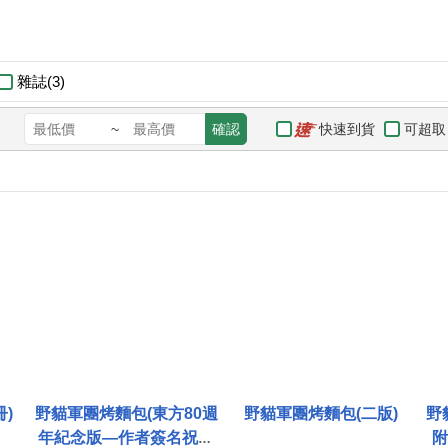
雜誌(3)
快速到貨
可超取
~
確認
)
野貓軍團烤麵包(東方80週
野貓軍團烤麵包(二版)
野
年紀念版—作者簽名祝福
附