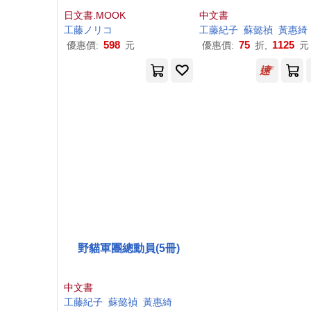
日文書.MOOK
中文書
工藤
ノ
リ
コ
工藤紀子
蘇懿禎
黃惠綺
598
75
1125
優惠價:
元
優惠價:
折,
元
野貓軍團總動員(5冊)
中文書
工藤紀子
蘇懿禎
黃惠綺