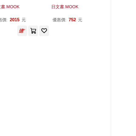
書.MOOK
日文書.MOOK
う
のり
こ
）
2015
752
惠價:
元
優惠價:
元