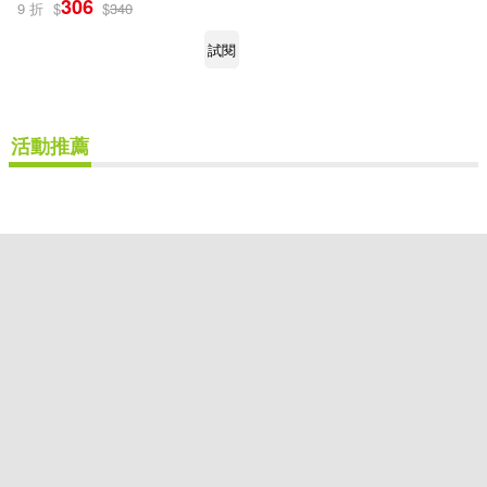
306
9 折
$
$
340
大是文化(1)
試閱
配送方式
(可複選)
活動推薦
可超商取貨(1)
可海外宅配(1)
可港澳店取(1)
可新加坡店取(1)
可菲律賓店取(1)
重新設定
確認
其他
(可複選)