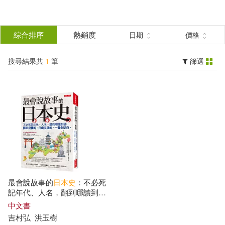
搜
尋
分類
綜合排序
熱銷度
日期
價格
(單選)
結
搜尋結果共
1
筆
篩選
圖書(1)
所有商品(1)
果
展開
篩
選
作者
(可複選)
吉村弘(1)
最會說故事的
日本史
：不必死
記年代、人名，翻到哪讀到
哪，課本沒講的、日劇沒演
出版社
中文書
(可複選)
的，一看全明白。
吉村弘
洪玉樹