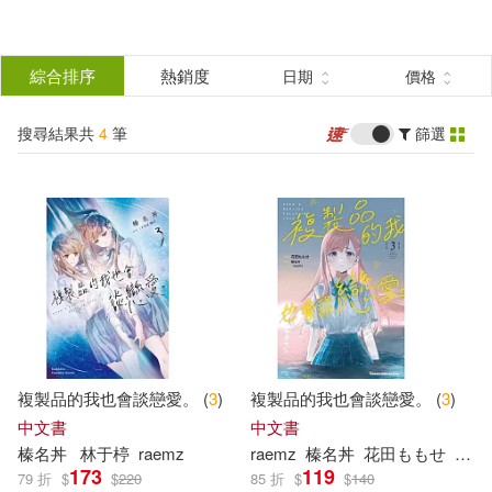
搜
尋
分類
綜合排序
熱銷度
日期
價格
(單選)
結
搜尋結果共
4
筆
篩選
圖書(2)
所有商品(4)
果
電子書(2)
篩
選
展開
作者
(可複選)
複製品的我也會談戀愛。 (
3
)
複製品的我也會談戀愛。 (
3
)
raemz(2)
榛名丼(2)
中文書
中文書
榛名丼
林于楟
raemz
raemz
榛名丼
花田ももせ
簡于
173
119
79 折
$
$
220
85 折
$
$
140
榛名丼 (2)
花田ももせ(2)