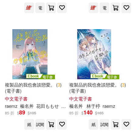
電
電
出版社
(可複選)
台灣角川(4)
配送方式
(可複選)
複製品的我也會談戀愛。 (
3
)
複製品的我也會談戀愛。 (
3
)
可超商取貨(2)
可海外宅配(2)
(電子書)
(電子書)
中文電子書
中文電子書
raemz
榛名丼
花田ももせ
簡于恒
榛名丼
林于楟
raemz
可港澳店取(2)
89
140
85 折
$
$
105
85 折
$
$
165
紙
試閱
紙
試閱
可新加坡店取(2)