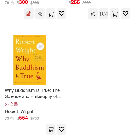
300
266
79 折
$
$
380
$
$
380
電
紙
試閱
出版社
(可複選)
究竟(2)
Ingram(1)
配送方式
(可複選)
可超商取貨(2)
可海外宅配(2)
Why Buddhism Is True: The
Science and Philosophy of
Meditation and Enlightenment
外文書
可港澳店取(2)
Robert
Wright
554
73 折
$
$
760
可新加坡店取(2)