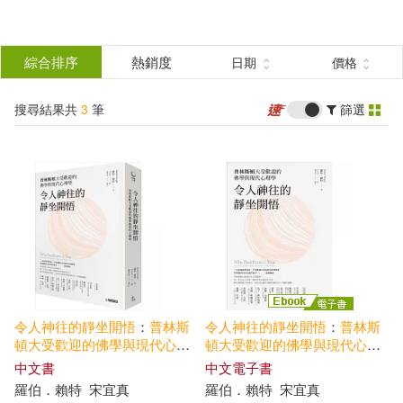
搜
尋
分類
綜合排序
熱銷度
日期
價格
(單選)
結
搜尋結果共
3
筆
篩選
圖書(2)
所有商品(3)
果
電子書(1)
篩
選
展開
作者
(可複選)
令人神往
的
靜坐
開悟
：
普林斯
令人神往
的
靜坐
開悟
：
普林斯
羅伯．賴特(2)
Robert(1)
頓
大受歡迎
的
佛學
與
現代
心理
頓
大受歡迎
的
佛學
與
現代
心理
學
學
(電子書)
中文書
中文電子書
羅伯．賴特
宋宜真
羅伯．賴特
宋宜真
Wright(1)