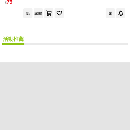
79
$
出版社
(可複選)
紙
試閱
電
青文(2)
活動推薦
配送方式
(可複選)
可超商取貨(1)
可海外宅配(1)
可港澳店取(1)
可新加坡店取(1)
可菲律賓店取(1)
重新設定
確認