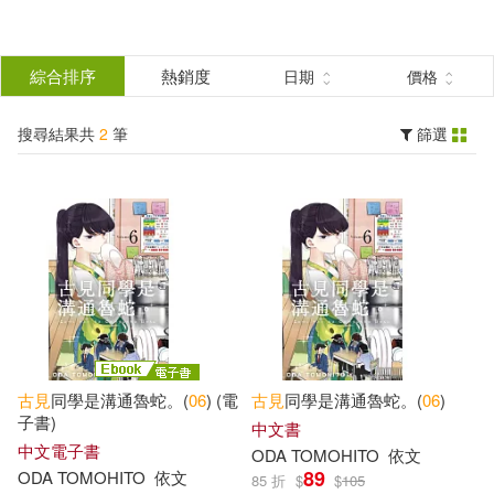
搜
尋
分類
綜合排序
熱銷度
日期
價格
(單選)
結
搜尋結果共
2
筆
篩選
圖書(1)
所有商品(2)
果
電子書(1)
篩
選
展開
作者
(可複選)
古
見
同學是溝通魯蛇。(
06
) (電
古
見
同學是溝通魯蛇。(
06
)
ODA TOMOHITO(2)
子書)
中文書
中文電子書
ODA TOMOHITO
依文
89
ODA TOMOHITO
依文
85 折
$
$
105