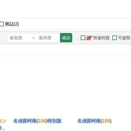
雜誌(2)
快速到貨
可超取
~
確認
コ
ン
名偵探柯南(
106
)特別版
名偵探柯南(
106
)
特装