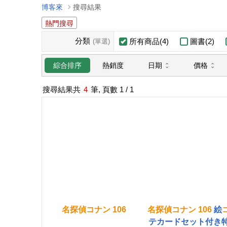
博客來
搜尋結果
熱門搜尋
分類
所有商品(4)
圖書(2)
(單選)
日期
價格
綜合排序
熱銷度
搜尋結果共
4
筆, 頁數
1
/ 1
名
探
偵
コ
ナ
ン
106
名
探
偵
コ
ナ
ン
106
絵
テカードセット付き