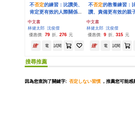
不
否定
的練習：比讚美、
不
否定
的教養練習：
肯定更有效的人際關係法
讚、責備更有效的親
則
通技巧
中文書
中文書
林健太郎
沈俊傑
林健太郎
沈俊傑
79
276
9
315
優惠價:
折,
元
優惠價:
折,
元
電
試閱
電
試閱
搜尋推薦
因為您查詢了關鍵字:
否定しない習慣
，推薦您可能感