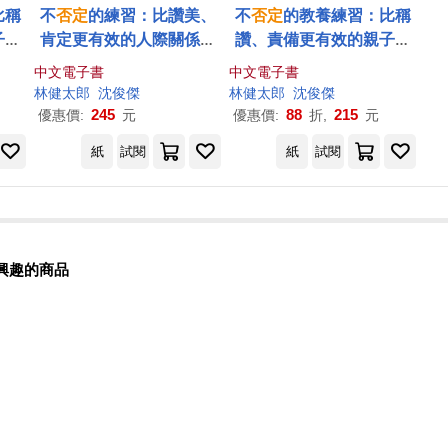
比稱
不
否定
的練習：比讚美、
不
否定
的教養練習：比稱
子溝
肯定更有效的人際關係法
讚、責備更有效的親子溝
則 (電子書)
通技巧 (電子書)
中文電子書
中文電子書
林健太郎
沈俊傑
林健太郎
沈俊傑
245
88
215
優惠價:
元
優惠價:
折,
元
紙
試閱
紙
試閱
興趣的商品