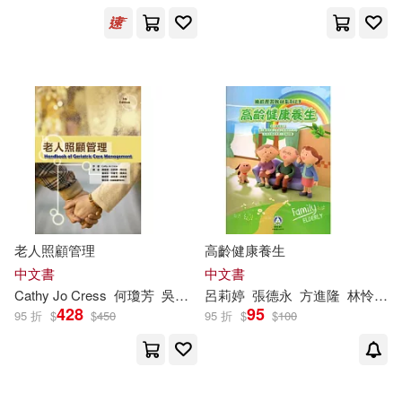
Joseph J.Gallo(1)
出版社
(可複選)
Terry Fulmer(1)
何瓊芳(1)
華騰文化(2)
教育部(1)
呂麗卿(1)
嚴惠予(1)
新文京(1)
嚴毋過(1)
屈蓮(1)
老人照顧管理
高齡健康養生
配送方式
(可複選)
張德永(1)
方進隆(1)
中文書
中文書
Cathy Jo Cress
何瓊芳
吳亮慧
呂莉
吳瓊滿
婷
張德永
呂莉
婷
方進隆
張佳琪
林怜利
曾淑芬
428
95
可超商取貨(4)
可海外宅配(4)
95 折
$
$
450
95 折
$
$
100
李惠玲(1)
林怜利(1)
可港澳店取(4)
林玉惠(1)
林玫君(1)