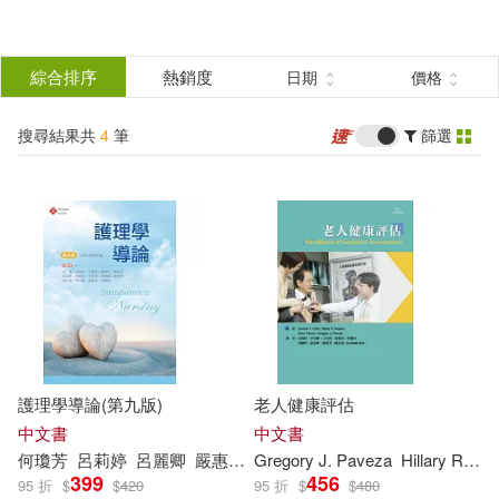
搜
尋
分類
綜合排序
熱銷度
日期
價格
(單選)
結
搜尋結果共
4
筆
篩選
圖書(4)
所有商品(4)
果
展開
篩
選
作者
(可複選)
呂莉婷(2)
Cathy Jo Cress(1)
護理學導論(第九版)
老人健康評估
Gregory J. Paveza(1)
中文書
中文書
何瓊芳
呂莉
婷
呂麗卿
嚴惠予
嚴毋過
Gregory J. Paveza
屈蓮
李惠玲
Hillary R. Bogner
林玉惠
林
399
456
95 折
$
$
420
95 折
$
$
480
Hillary R. Bogner(1)
展開