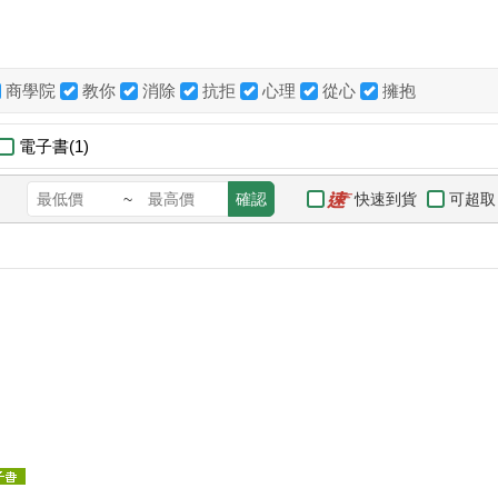
商學院
教你
消除
抗拒
心理
從心
擁抱
電子書(1)
快速到貨
可超取
~
確認