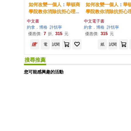
如何
改變
一個人
：
華頓
商
如何
改變
一個人
：
華
學院
教你
消除
抗拒
心理
，
學院
教你
消除
抗拒
心
從心
擁抱
改變
從心
擁抱
改變
(電子書
中文書
中文電子書
約拿．博格
許恬寧
約拿．博格
許恬寧
7
315
315
優惠價:
折,
元
優惠價:
元
電
試閱
紙
試閱
搜尋推薦
您可能感興趣的活動