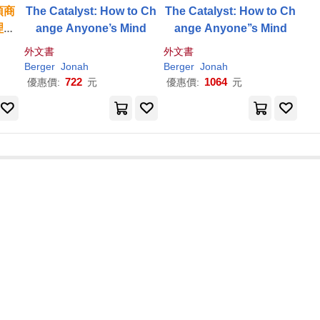
頓
商
The Catalyst: How to Ch
The Catalyst: How to Ch
理
，
ange Anyone’s Mind
ange Anyone’’s Mind
)
外文書
外文書
Berger
Jonah
Berger
Jonah
722
1064
優惠價:
元
優惠價:
元