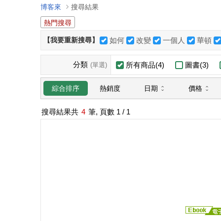
博客來
搜尋結果
熱門搜尋
【我要重新搜尋】
如何
改變
一個人
華頓
分類
所有商品(4)
圖書(3)
(單選)
日期
價格
綜合排序
熱銷度
搜尋結果共
4
筆, 頁數
1
/ 1