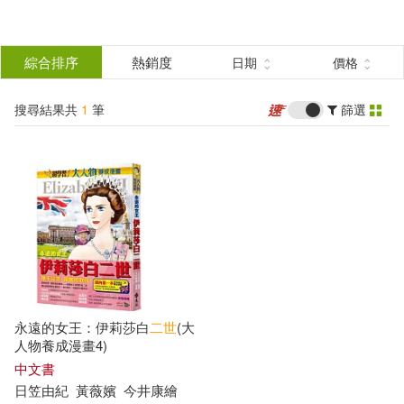
搜
尋
分類
綜合排序
熱銷度
日期
價格
(單選)
結
搜尋結果共
1
筆
篩選
圖書(1)
所有商品(1)
果
展開
篩
選
作者
(可複選)
日笠由紀(1)
永遠的女王：伊莉莎白
二世
(大
人物養成漫畫4)
出版社
中文書
(可複選)
日笠由紀
黃薇嬪
今井康繪