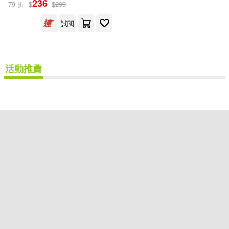
236
79 折
$
$
299
遠流(1)
試閱
配送方式
(可複選)
活動推薦
可超商取貨(1)
可海外宅配(1)
可港澳店取(1)
可新加坡店取(1)
可菲律賓店取(1)
重新設定
確認
其他
(可複選)