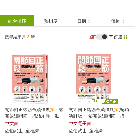
搜
尋
分類
綜合排序
熱銷度
日期
價格
(單選)
結
搜尋結果共
3
筆
篩選
圖書(2)
所有商品(3)
果
電子書(1)
篩
選
展開
作者
(可複選)
關節回正鬆筋奇蹟伸展
操
：鬆
關節回正鬆筋奇蹟伸展
操
(暢銷
佐伯武士(3)
開緊繃關節，終結疼痛，鍛鍊
新訂版)：鬆開緊繃關節，終結
肌力，校正重回健康初始設定
疼痛，鍛鍊肌力，校正重回健
中文書
中文電子書
(暢銷新訂版)
康初始設定 (電子書)
佐伯武士
童唯綺
佐伯武士
童唯綺