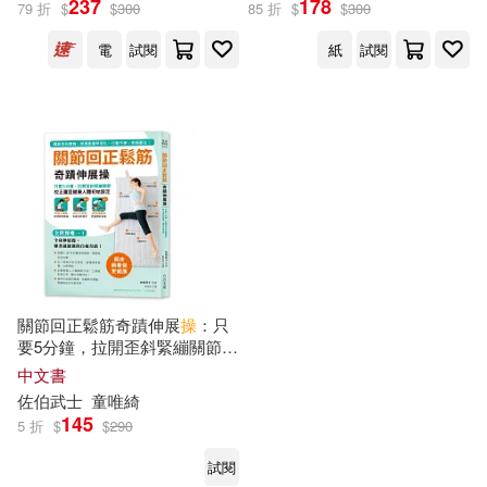
237
178
79 折
$
$
300
85 折
$
$
300
出版社
(可複選)
電
試閱
紙
試閱
方言文化(3)
配送方式
(可複選)
可超商取貨(2)
可海外宅配(2)
可港澳店取(2)
關節回正鬆筋奇蹟伸展
操
：只
要5分鐘，拉開歪斜緊繃關節，
校正重回健康人體初始設定
中文書
可新加坡店取(2)
佐伯武士
童唯綺
145
5 折
$
$
290
可菲律賓店取(2)
試閱