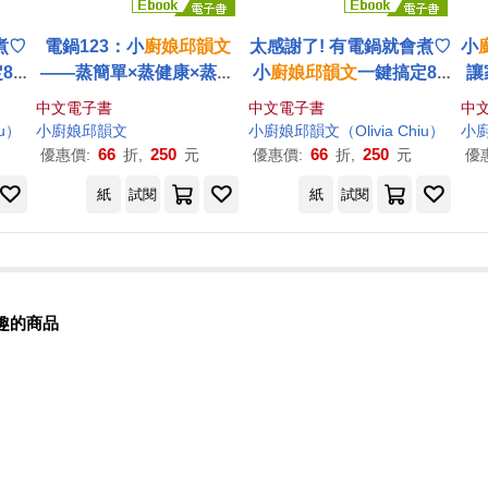
煮♡
電鍋123：小
廚娘
邱
韻文
太感謝了! 有電鍋就會煮♡
小
80
——蒸簡單×蒸健康×蒸好
小
廚娘
邱
韻文
一鍵搞定80
讓
味 真的只要3步驟，100道
+零失敗料理 (電子書)
中文電子書
中文電子書
中
無油煙安心料理輕鬆上菜!
iu）
小
廚娘
邱
韻文
小
廚娘
邱
韻文
（Olivia Chiu）
小
[太感謝了暢銷紀念版] (電
66
250
66
250
優惠價:
折,
元
優惠價:
折,
元
優
子書)
紙
試閱
紙
試閱
趣的商品