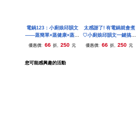
電鍋123：小廚娘邱韻文
太感謝了! 有電鍋就會煮
——蒸簡單×蒸健康×蒸好
♡小廚娘邱韻文一鍵搞定
味 真的只要3步驟，100
80+零失敗料理
66
250
66
250
優惠價:
折,
元
優惠價:
折,
元
道無油煙安心料理輕鬆上
菜![太感謝了暢銷紀念版]
您可能感興趣的活動