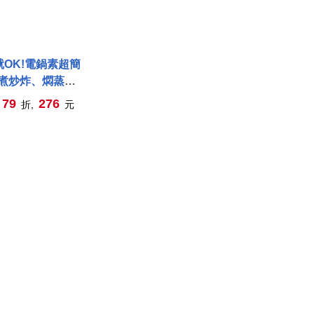
OK!電鍋素超簡
煮炒炸、燜蒸燉
主食到小菜，一鍋
79
276
折,
元
搞定