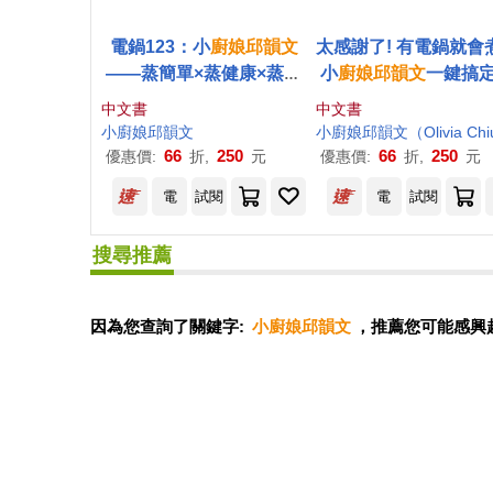
電鍋123：小
廚娘
邱
韻文
太感謝了! 有電鍋就會
——蒸簡單×蒸健康×蒸好
小
廚娘
邱
韻文
一鍵搞定
味 真的只要3步驟，100道
+零失敗料理
中文書
中文書
無油煙安心料理輕鬆上菜!
小
廚娘
邱
韻文
小
廚娘
邱
韻文
（Olivia Ch
[太感謝了暢銷紀念版]
66
250
66
250
優惠價:
折,
元
優惠價:
折,
元
電
試閱
電
試閱
搜尋推薦
因為您查詢了關鍵字:
小廚娘邱韻文
，推薦您可能感興