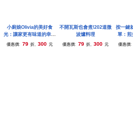
小廚娘Olivia的美好食
不開瓦斯也會煮!202道微
按一鍵就
光：讓家更有味道的幸福
波爐料理
單：煎
料理
烤，從
79
300
79
300
優惠價:
折,
元
優惠價:
折,
元
優惠價: