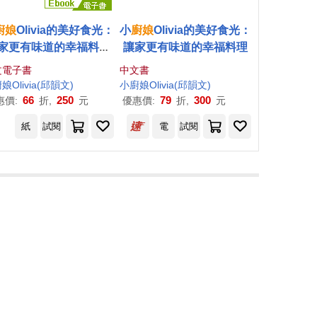
廚娘
Olivia的美好食光：
小
廚娘
Olivia的美好食光：
家更有味道的幸福料理
讓家更有味道的幸福料理
(電子書)
文電子書
中文書
廚娘
Olivia(
邱
韻文
)
小
廚娘
Olivia(
邱
韻文
)
66
250
79
300
惠價:
折,
元
優惠價:
折,
元
紙
試閱
電
試閱