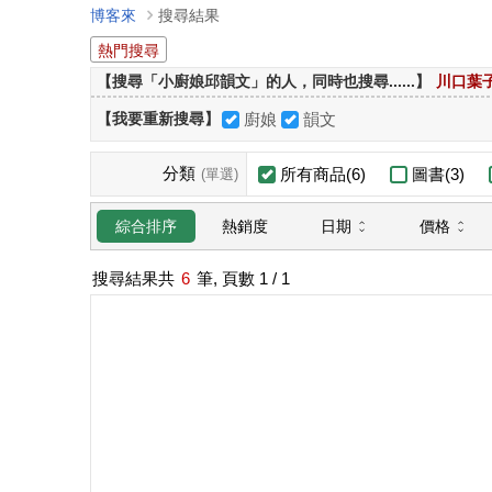
博客來
搜尋結果
熱門搜尋
【搜尋「小廚娘邱韻文」的人，同時也搜尋......】
川口葉
【我要重新搜尋】
廚娘
韻文
分類
所有商品(6)
圖書(3)
(單選)
日期
價格
綜合排序
熱銷度
搜尋結果共
6
筆, 頁數
1
/ 1