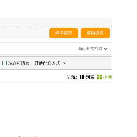
精準搜尋
模糊搜尋
顯示所有篩選
其他配送方式
現在可購買
呈現:
列表
小圖