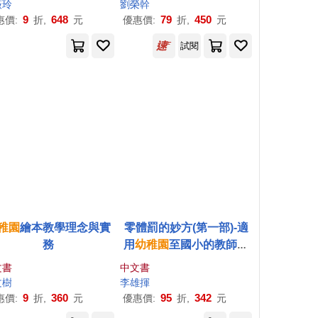
薇玲
劉榮幹
9
648
79
450
惠價:
折,
元
優惠價:
折,
元
試閱
稚園
繪本教學理念與實
零體罰的妙方(第一部)-適
務
用
幼稚園
至國小的教師及
家長
文書
中文書
文樹
李雄揮
9
360
95
342
惠價:
折,
元
優惠價:
折,
元