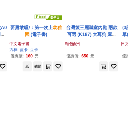
A0
要勇敢喔!：第一次上
幼稚
台灣製三麗鷗室內鞋 兩款
(
閒鞋
園
(電子書)
可選 (K187) 大耳狗 庫洛
單
內鞋
米 三麗鷗童鞋 兒童休閒鞋
中文電子書
鞋包配件
日文
恐龍
幼稚園
鞋 中童鞋 幼兒
園
室
方梓
皮卡
豆卡
 M
內鞋 布鞋 台灣製 可愛室
160
650
優惠價:
元
優惠價:
元
優
色
內鞋 休閒鞋 室內鞋
幼稚
紙
試閱
園
室內鞋 9 水色大耳狗款