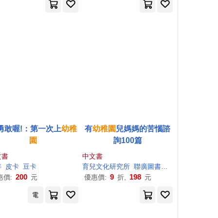
勇敢喔!：第一次上
幼稚
有
幼稚園
兒媽媽的苦惱諮
園
詢100篇
文書
中文書
梓
皮卡
豆卡
育兒文化研究所
聯廣圖書公司編輯部
200
9
198
惠價:
元
優惠價:
折,
元
電