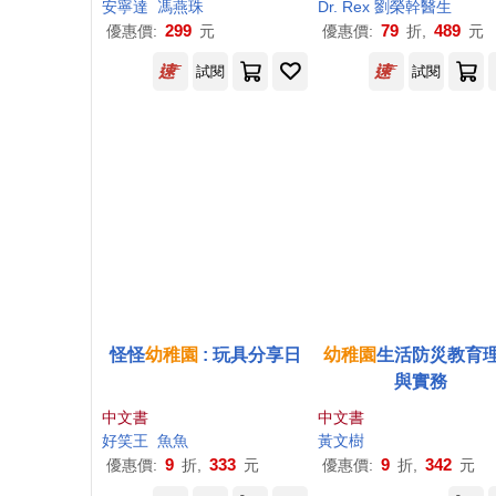
媽的打氣應援繪本!)
安寧達
馮燕珠
Dr. Rex 劉榮幹醫生
299
79
489
優惠價:
元
優惠價:
折,
元
試閱
試閱
怪怪
幼稚園
: 玩具分享日
幼稚園
生活防災教育
與實務
中文書
中文書
好笑王
魚魚
黃文樹
9
333
9
342
優惠價:
折,
元
優惠價:
折,
元