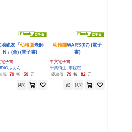
在地砲友「
幼稚園
老師
幼稚園
WARS(07) (電子
N」(全) (電子書)
書)
文電子書
中文電子書
UDIOふあん
千葉侑生
李妮瑄
79
59
79
82
惠價:
折,
元
優惠價:
折,
元
試閱
紙
試閱