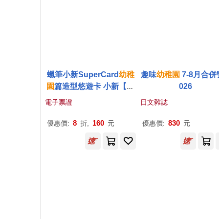
蠟筆小新SuperCard
幼稚
趣味
幼稚園
7-8月合併
園
篇造型悠遊卡 小新【受
026
託代銷】
電子票證
日文雜誌
8
160
830
優惠價:
折,
元
優惠價:
元