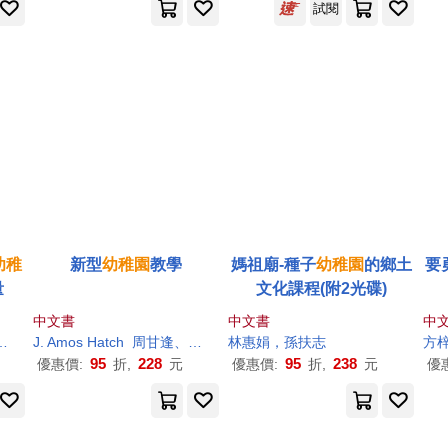
試閱
幼稚
新型
幼稚園
教學
媽祖廟-種子
幼稚園
的鄉土
要
量
文化課程(附2光碟)
中文書
中文書
中
J. Amos Hatch
周甘逢、周梅如
林惠娟，孫扶志
方
95
228
95
238
優惠價:
折,
元
優惠價:
折,
元
優