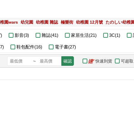
稚園wars
幼兒園
幼稚園 雜誌
極樂街
幼稚園 12月號
たのしい幼稚
)
影音(3)
雜誌(41)
家居生活(21)
3C(1)
7)
鞋包配件(16)
電子書(27)
快速到貨
可超取
~
確認