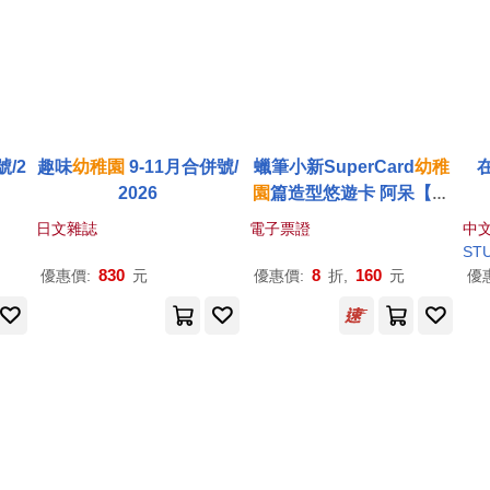
號/2
趣味
幼稚園
9-11月合併號/
蠟筆小新SuperCard
幼稚
2026
園
篇造型悠遊卡 阿呆【受
託代銷】
日文雜誌
電子票證
中
ST
830
8
160
優惠價:
元
優惠價:
折,
元
優