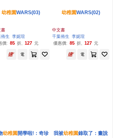
幼稚園
WARS(03)
幼稚園
WARS(02)
文書
中文書
葉侑生
李妮瑄
千葉侑生
李妮瑄
85
127
85
127
惠價:
折,
元
優惠價:
折,
元
電
電
物
幼稚園
開學啦!：奇珍
我被
幼稚園
錄取了：畫說