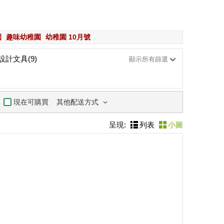
園
趣味幼稚園
幼稚園 10月號
設計文具(9)
顯示所有篩選
其他配送方式
現在可購買
呈現:
列表
小圖