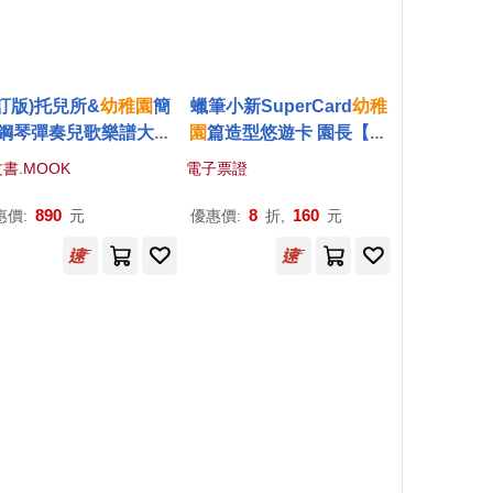
3訂版)托兒所&
幼稚園
簡
蠟筆小新SuperCard
幼稚
鋼琴彈奏兒歌樂譜大全
園
篇造型悠遊卡 園長【受
集
託代銷】
書.MOOK
電子票證
890
8
160
惠價:
元
優惠價:
折,
元