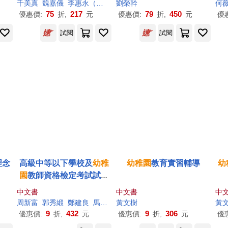
千美真
魏嘉儀
李惠永（이혜영）
劉榮幹
何
75
217
79
450
優惠價:
折,
元
優惠價:
折,
元
優
試閱
試閱
理念
高級中等以下學校及
幼稚
幼稚園
教育實習輔導
幼
園
教師資格檢定考試試題
分析
中文書
中文書
中
周新富
郭秀緞
鄭建良
馬向青
黃文樹
黃
9
432
9
306
優惠價:
折,
元
優惠價:
折,
元
優