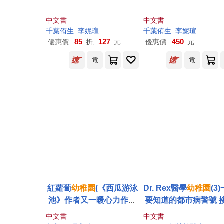
中文書
中文書
千葉侑生
李妮瑄
千葉侑生
李妮瑄
85
127
450
優惠價:
折,
元
優惠價:
元
電
電
紅蘿蔔
幼稚園
(《西瓜游泳
Dr. Rex醫學
幼稚園
(3
池》作者又一暖心力作，
要知道的都市病警號 
獻給孩子、老師，爸爸媽
疫苗指南!
中文書
中文書