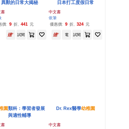
異獸的日常大揭秘
日本打工度假日常
文書
中文書
象
依筆
9
441
9
324
惠價:
折,
元
優惠價:
折,
元
試閱
電
試閱
稚園
類科：學習者發展
Dr. Rex醫學
幼稚園
與適性輔導
文書
中文書