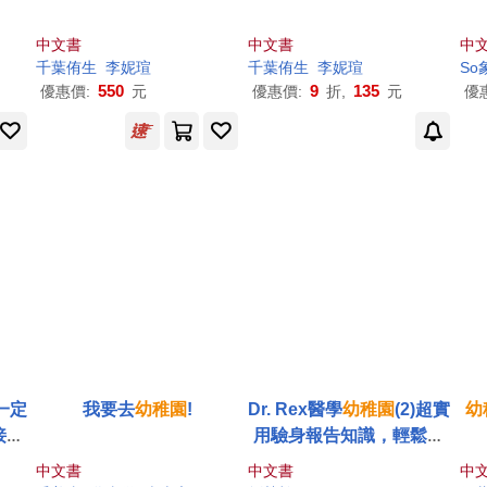
中文書
中文書
中
千葉侑生
李妮瑄
千葉侑生
李妮瑄
So
550
9
135
優惠價:
元
優惠價:
折,
元
優
)一定
我要去
幼稚園
!
Dr. Rex醫學
幼稚園
(2)超實
幼
接種
用驗身報告知識，輕鬆看
懂!
中文書
中文書
中