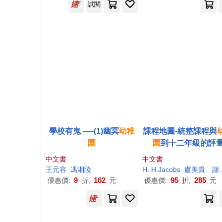
試閱
學校有鬼 ──(1)幽冥
幼稚
課程地圖-統整課程與
園
園
到十二年級的評
中文書
中文書
王元容
馮湘陵
H. H.Jacobs
盧美貴、謝美慧、許明珠、昌志鵡、郭家華、陳盈詩、陳青怡、姜孟婕、詹喬雯
9
162
95
285
優惠價:
折,
元
優惠價:
折,
元