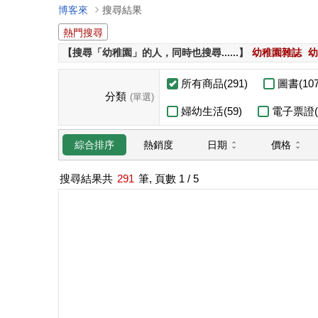
博客來
搜尋結果
熱門搜尋
【搜尋「幼稚園」的人，同時也搜尋......】
幼稚園雜誌
幼
所有商品(291)
圖書(107
分類
(單選)
婦幼生活(59)
電子票證(
日期
價格
綜合排序
熱銷度
搜尋結果共
291
筆, 頁數
1
/ 5