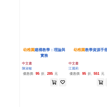
幼稚園
建構教學：理論與
幼稚園
教學資源手
實務
中文書
中文書
陳淑敏
江麗莉
95
285
95
551
優惠價:
折,
元
優惠價:
折,
元