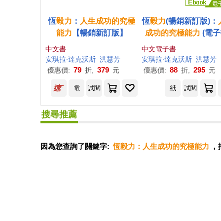
恆
毅力
：
人生成功
的
究
極
恆
毅力
(暢銷新訂版)：
能力
【暢銷新訂版】
成功
的
究
極
能力
(電子
中文書
中文電子書
安琪拉‧達克沃斯
洪慧芳
安琪拉‧達克沃斯
洪慧芳
79
379
88
295
優惠價:
折,
元
優惠價:
折,
元
電
試閱
紙
試閱
搜尋推薦
因為您查詢了關鍵字:
恆毅力：人生成功的究極能力
，