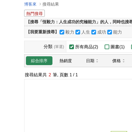
博客來
搜尋結果
熱門搜尋
【搜尋「恆毅力：人生成功的究極能力」的人，同時也搜尋...
【我要重新搜尋】
毅力
人生
成功
能力
分類
所有商品(2)
圖書(1)
(單選)
日期
價格
綜合排序
熱銷度
搜尋結果共
2
筆, 頁數
1
/ 1