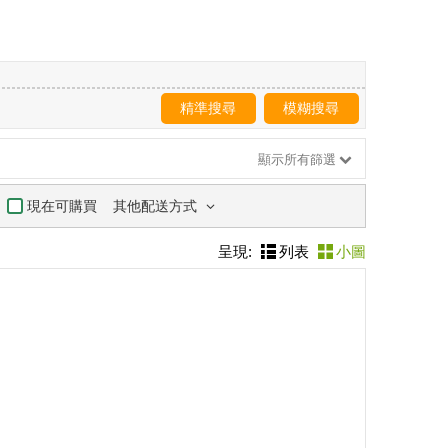
精準搜尋
模糊搜尋
顯示所有篩選
其他配送方式
現在可購買
呈現:
列表
小圖