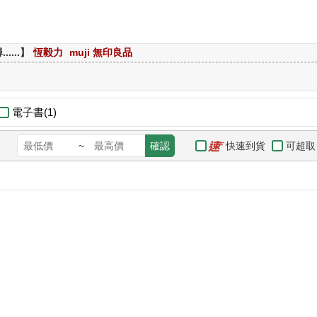
...】
恆毅力
muji 無印良品
電子書(1)
快速到貨
可超取
~
確認