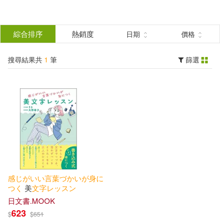
搜
尋
分類
綜合排序
熱銷度
日期
價格
(單選)
結
搜尋結果共
1
筆
篩選
雜誌(1)
所有商品(1)
果
展開
篩
選
出版社
(可複選)
オレンジページ(1)
感
じ
が
い
い
言葉
づ
か
い
が
身
に
つ
く
美
文字
レ
ッ
ス
ン
配送方式
日文書.MOOK
(可複選)
623
$
$
651