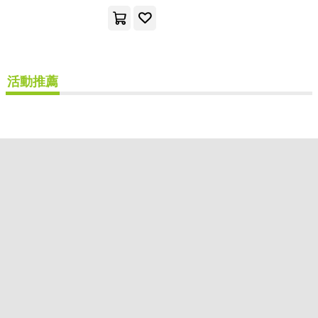
可超商取貨(1)
可海外宅配(1)
可港澳店取(1)
活動推薦
可新加坡店取(1)
可菲律賓店取(1)
其他
(可複選)
現在可購買商品(1)
價格
-
範圍
重新設定
確認