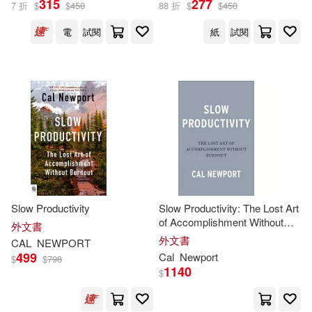
315
277
7 折
$
$
450
88 折
$
$
450
電
試閱
紙
試閱
Newport(1)
出版社
(可複選)
時報出版(2)
Ingram(1)
Penguin Group (USA) Inc.(1)
Slow Productivity
Slow Productivity: The Lost Art
of Accomplishment Without
外文書
Burnout
外文書
CAL
NEWPORT
配送方式
(可複選)
499
Cal
Newport
$
$
798
1140
$
可超商取貨(3)
可海外宅配(3)