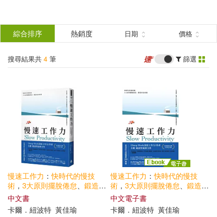
搜
尋
分類
綜合排序
熱銷度
日期
價格
(單選)
結
搜尋結果共
4
筆
篩選
圖書(3)
所有商品(4)
果
電子書(1)
篩
選
展開
作者
(可複選)
慢速
工作
力
：
快
時代
的
慢
技
慢速
工作
力
：
快
時代
的
慢
技
卡爾．紐波特(2)
CAL(1)
術
，
3
大原則
擺脫
倦怠
、
鍛造
更
術
，
3
大原則
擺脫
倦怠
、
鍛造
更
高成就
高成就
(電子書)
中文書
中文電子書
卡爾．紐波特
黃佳瑜
卡爾．紐波特
黃佳瑜
Cal(1)
NEWPORT(1)