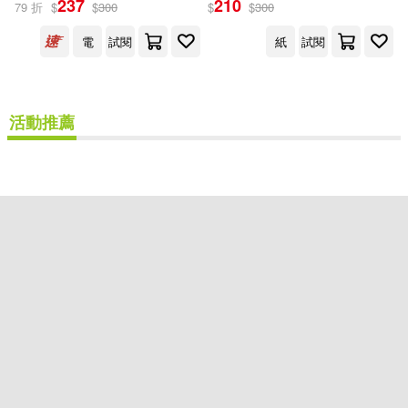
237
210
79 折
$
$
300
$
$
300
出版社
(可複選)
電
試閱
紙
試閱
高寶(2)
活動推薦
配送方式
(可複選)
可超商取貨(1)
可海外宅配(1)
可港澳店取(1)
可新加坡店取(1)
可菲律賓店取(1)
重新設定
確認