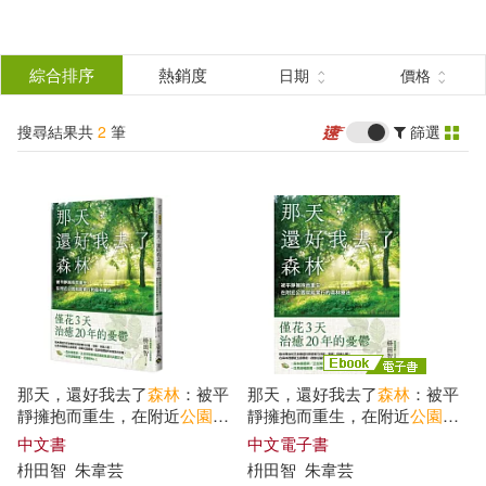
搜
尋
分類
綜合排序
熱銷度
日期
價格
(單選)
結
搜尋結果共
2
筆
篩選
圖書(1)
所有商品(2)
果
電子書(1)
篩
選
展開
作者
(可複選)
那天，還好我去了
森林
：被平
那天，還好我去了
森林
：被平
枡田智(2)
靜擁抱而重生，在附近
公園
就
靜擁抱而重生，在附近
公園
就
能實行的
森林
療法
能實行的
森林
療法
(電子書)
中文書
中文電子書
枡田智
朱韋芸
枡田智
朱韋芸