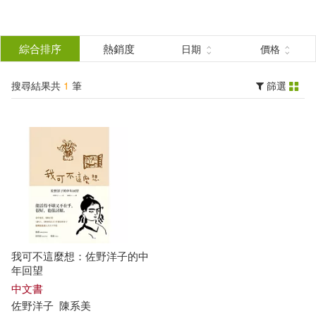
搜
尋
分類
綜合排序
熱銷度
日期
價格
(單選)
結
搜尋結果共
1
筆
篩選
圖書(1)
所有商品(1)
果
展開
篩
選
作者
(可複選)
佐野洋子(1)
我可不這麼想：佐野洋子的中
年回望
出版社
中文書
(可複選)
佐野洋子
陳系美