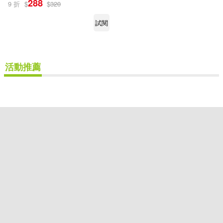
288
9 折
$
$
320
無限出版(1)
試閱
配送方式
(可複選)
活動推薦
可超商取貨(1)
可海外宅配(1)
可港澳店取(1)
可新加坡店取(1)
可菲律賓店取(1)
重新設定
確認
其他
(可複選)