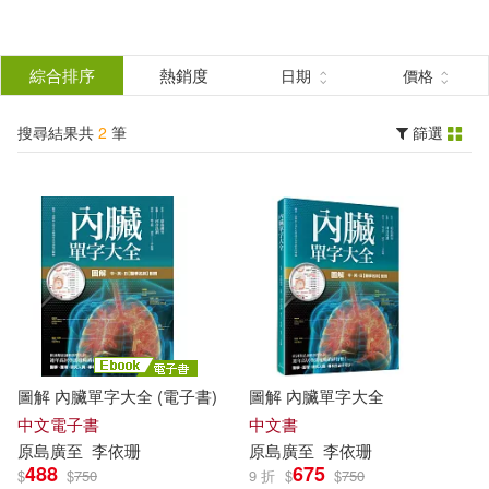
搜
尋
分類
綜合排序
熱銷度
日期
價格
(單選)
結
搜尋結果共
2
筆
篩選
圖書(1)
所有商品(2)
果
電子書(1)
篩
選
展開
作者
(可複選)
圖解 內臟單字大全 (電子書)
圖解 內臟單字大全
原島廣至(2)
中文電子書
中文書
原島廣至
李依珊
原島廣至
李依珊
488
675
$
$
750
9 折
$
$
750