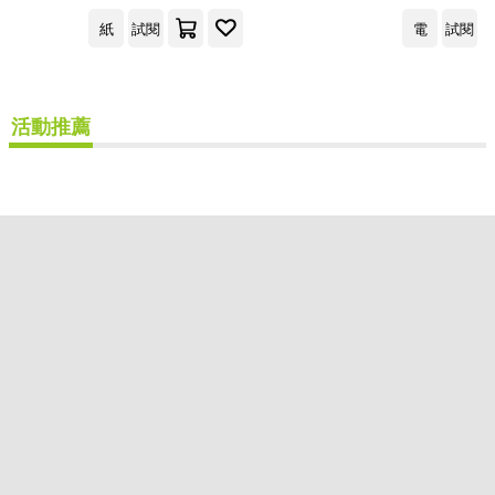
出版社
(可複選)
紙
試閱
電
試閱
楓書坊(2)
活動推薦
配送方式
(可複選)
可超商取貨(1)
可海外宅配(1)
可港澳店取(1)
可新加坡店取(1)
可菲律賓店取(1)
重新設定
確認