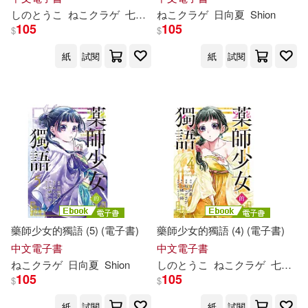
し
の
と
うこ
ねこクラゲ
七緒一綺
ねこクラゲ
日向夏
Shion
日向夏
Shion
105
105
$
$
紙
試閱
紙
試閱
藥師少女的獨語 (5) (電子書)
藥師少女的獨語 (4) (電子書)
中文電子書
中文電子書
ねこクラゲ
日向夏
Shion
し
の
と
うこ
ねこクラゲ
七緒一綺
105
105
$
$
紙
試閱
紙
試閱