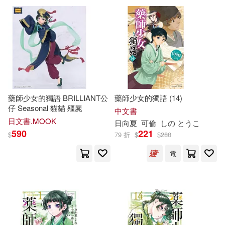
藥師少女的獨語 BRILLIANT公
藥師少女的獨語 (14)
仔 Seasonal 貓貓 殭屍
中文書
日文書.MOOK
日向夏
可倫
し
の
と
うこ
590
221
$
79 折
$
$
280
電