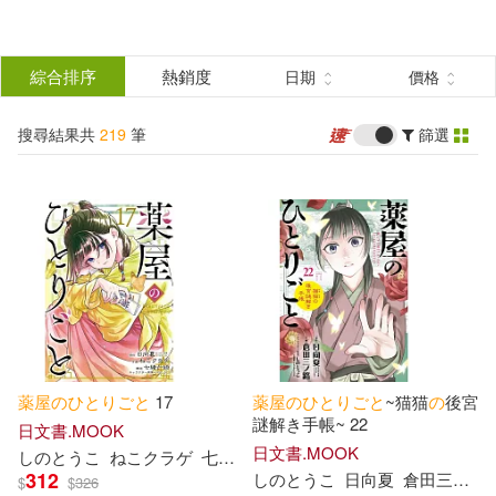
搜
尋
分類
綜合排序
熱銷度
日期
價格
(單選)
結
搜尋結果共
219
筆
篩選
圖書(56)
所有商品(219)
果
雜誌(117)
電子書(46)
篩
選
展開
作者
(可複選)
薬
屋
の
ひ
と
り
ご
と
17
薬
屋
の
ひ
と
り
ご
と
~猫猫
の
後宮
日向夏(135)
しのとうこ(51)
謎解き手帳~ 22
日文書.MOOK
日文書.MOOK
し
の
と
うこ
ねこクラゲ
七緒一綺
日向夏
312
し
の
と
うこ
日向夏
倉田三ノ路
$
$
326
ねこクラゲ(48)
七緒一綺(38)