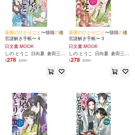
薬
屋
の
ひ
と
り
ご
と
〜猫猫
の
後
薬
屋
の
ひ
と
り
ご
と
〜猫猫
の
後
宮謎解き手帳〜 4
宮謎解き手帳〜 3
日文書.MOOK
日文書.MOOK
し
の
と
うこ
日向夏
倉田三ノ路
し
の
と
うこ
日向夏
倉田三ノ路
278
278
$
$
290
$
$
290