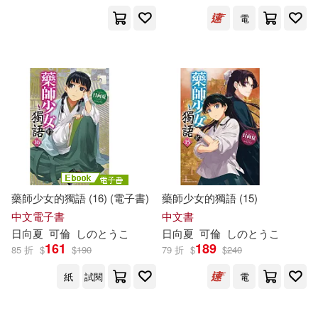
電
藥師少女的獨語 (16) (電子書)
藥師少女的獨語 (15)
中文電子書
中文書
日向夏
可倫
し
の
と
うこ
日向夏
可倫
し
の
と
うこ
161
189
85 折
$
$
190
79 折
$
$
240
紙
試閱
電