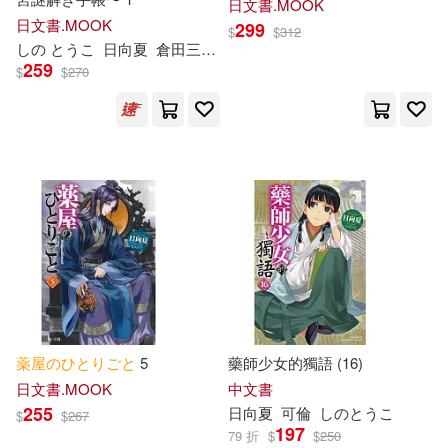
日文書.MOOK
日文書.MOOK
299
$
$
312
し
の
と
うこ
日向夏
倉田三ノ路
259
$
$
270
薬
屋
の
ひ
と
り
ご
と
5
藥師少女的獨語 (16)
日文書.MOOK
中文書
255
日向夏
可倫
し
の
と
うこ
$
$
267
197
79 折
$
$
250