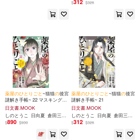
312
$
$
326
篠冬子(33)
倉田三之路(30)
展開
しの とうこ(5)
出版社
(可複選)
倉田三之路 (4)
日向夏 (3)
台灣角川(36)
長鴻出版社(34)
倉田三ノ路(2)
日向 夏(2)
東立(32)
日向夏 (2)
倉田三ノ路(画)(1)
薬
屋
の
ひ
と
り
ご
と
~猫猫
の
後宮
薬
屋
の
ひ
と
り
ご
と
~猫猫
の
後宮
謎解き手帳~ 22 マスキングテ
謎解き手帳~ 21
ライセンスエージェント(30)
展開
ープ付特装版
日文書.MOOK
日文書.MOOK
日向夏(ヒーロー文庫/主婦の友イン
し
の
と
うこ
日向夏
倉田三ノ路
し
の
と
うこ
日向夏
倉田三ノ路
フォス)(1)
スクウェア・エニックス(17)
890
312
$
$
930
$
$
326
配送方式
(可複選)
日向夏:原作/倉田三ノ路:作画/しの
とうこ:キャラクター原案(1)
主婦の友社(9)
小學館(9)