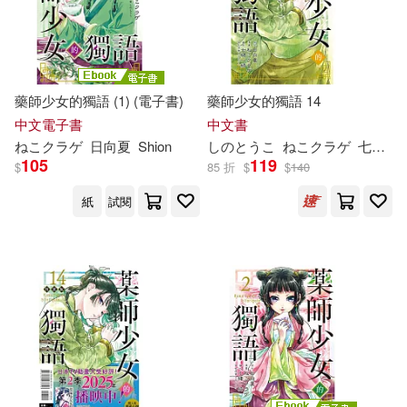
藥師少女的獨語 (1) (電子書)
藥師少女的獨語 14
中文電子書
中文書
ねこクラゲ
日向夏
Shion
し
の
と
うこ
ねこクラゲ
七緒一綺
105
119
$
85 折
$
$
140
紙
試閱