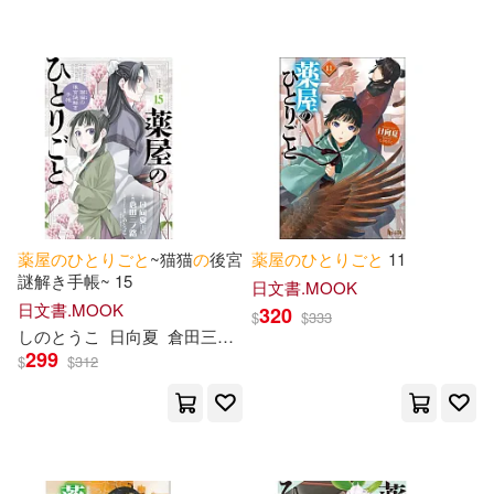
薬
屋
の
ひ
と
り
ご
と
~猫猫
の
後宮
薬
屋
の
ひ
と
り
ご
と
11
謎解き手帳~ 15
日文書.MOOK
日文書.MOOK
320
$
$
333
し
の
と
うこ
日向夏
倉田三ノ路
299
$
$
312