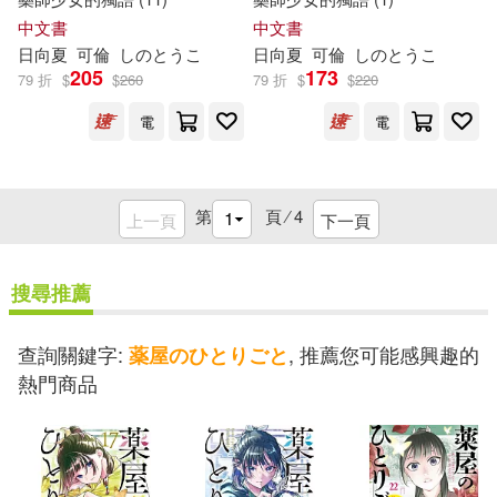
中文書
中文書
日向夏
可倫
し
の
と
うこ
日向夏
可倫
し
の
と
うこ
205
173
79 折
$
$
260
79 折
$
$
220
電
電
第
頁 ⁄
4
上一頁
下一頁
搜尋推薦
查詢關鍵字:
, 推薦您可能感興趣的
薬屋のひとりごと
熱門商品