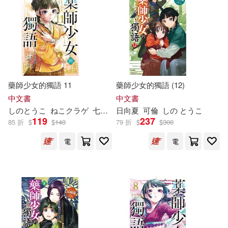
藥師少女的獨語 11
藥師少女的獨語 (12)
中文書
中文書
し
の
と
うこ
ねこクラゲ
七緒一綺
日向夏
日向夏
可倫
Shion
し
の
と
うこ
119
237
85 折
$
$
140
79 折
$
$
300
電
電