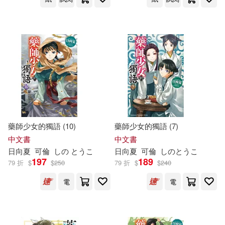
藥師少女的獨語 (10)
藥師少女的獨語 (7)
中文書
中文書
日向夏
可倫
し
の
と
うこ
日向夏
可倫
し
の
と
うこ
197
189
79 折
$
$
250
79 折
$
$
240
電
電