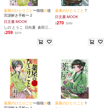
薬
屋
の
ひ
と
り
ご
と
〜猫猫
の
後
薬
屋
の
ひ
と
り
ご
と
7
宮謎解き手帳〜 2
日文書.MOOK
日文書.MOOK
270
$
$
282
し
の
と
うこ
日向夏
倉田三ノ路
259
$
$
270
薬
屋
の
ひ
と
り
ご
と
〜猫猫
の
後
薬
屋
の
ひ
と
り
ご
と
1
宮謎解き手帳〜 1