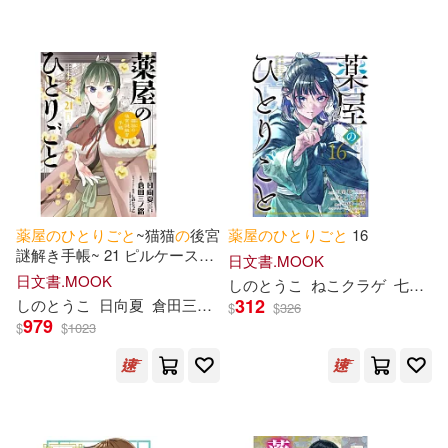
可超商取貨(173)
篠冬子 (1)
小学館(8)
system_service(7)
可海外宅配(173)
東宝(6)
可港澳店取(173)
ソニー・ミュージックレーベルズ
(5)
可新加坡店取(173)
薬
屋
の
ひ
と
り
ご
と
~猫猫
の
後宮
薬
屋
の
ひ
と
り
ご
と
16
ムービック(5)
謎解き手帳~ 21 ピルケース&
可菲律賓店取(173)
日文書.MOOK
巾着袋付特装版
日文書.MOOK
し
の
と
うこ
ねこクラゲ
七緒一綺
カミオジャパン(3)
慕客館(3)
312
し
の
と
うこ
日向夏
倉田三ノ路
$
$
326
979
$
$
1023
上市日期
(可複選)
アルマビアンカ(2)
一個月內上市新品(1)
シンクイノベーション株式会社(2)