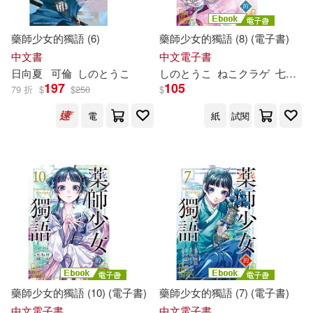
藥師少女的獨語 (6)
藥師少女的獨語 (8) (電子書)
中文書
中文電子書
日向夏
可倫
し
の
と
うこ
し
の
と
うこ
ねこクラゲ
七緒一綺
197
105
79 折
$
$
250
$
電
紙
試閱
藥師少女的獨語 (10) (電子書)
藥師少女的獨語 (7) (電子書)
中文電子書
中文電子書