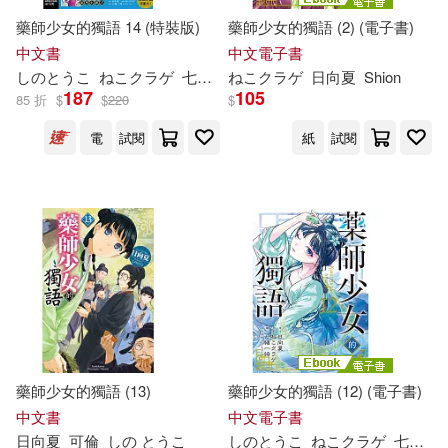
藥師少女的獨語 14 (特裝版)
藥師少女的獨語 (2) (電子書)
中文書
中文電子書
し
の
と
うこ
ねこクラゲ
七緒一綺
ねこクラゲ
日向夏
Shion
日向夏
Shion
187
105
85 折
$
$
220
$
電
試閱
紙
試閱
藥師少女的獨語 (13)
藥師少女的獨語 (12) (電子書)
中文書
中文電子書
日向夏
可倫
し
の
と
うこ
し
の
と
うこ
ねこクラゲ
七緒一綺