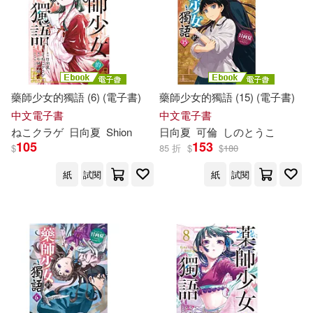
藥師少女的獨語 (6) (電子書)
藥師少女的獨語 (15) (電子書)
中文電子書
中文電子書
ねこクラゲ
日向夏
Shion
日向夏
可倫
し
の
と
うこ
105
153
$
85 折
$
$
180
紙
試閱
紙
試閱