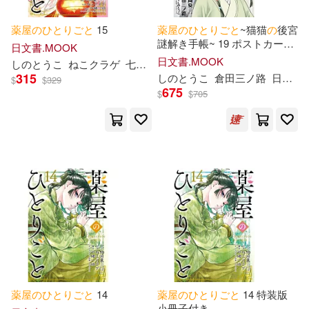
薬
屋
の
ひ
と
り
ご
と
15
薬
屋
の
ひ
と
り
ご
と
~猫猫
の
後宮
謎解き手帳~ 19 ポストカード
日文書.MOOK
セット付特装版
日文書.MOOK
し
の
と
うこ
ねこクラゲ
七緒一綺
日向夏
315
し
の
と
うこ
倉田三ノ路
日向夏
$
$
329
675
$
$
705
薬
屋
の
ひ
と
り
ご
と
14
薬
屋
の
ひ
と
り
ご
と
14 特装版
小冊子付き