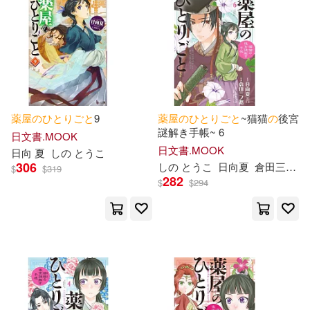
薬
屋
の
ひ
と
り
ご
と
9
薬
屋
の
ひ
と
り
ご
と
~猫猫
の
後宮
謎解き手帳~ 6
日文書.MOOK
日文書.MOOK
日向 夏
し
の
と
うこ
306
し
の
と
うこ
日向夏
倉田三ノ路
$
$
319
282
$
$
294