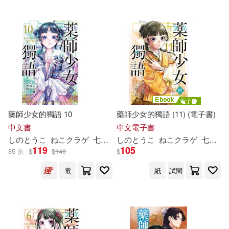
藥師少女的獨語 10
藥師少女的獨語 (11) (電子書)
中文書
中文電子書
し
の
と
うこ
ねこクラゲ
七緒一綺
し
の
日向夏
と
うこ
Shion
ねこクラゲ
七緒一綺
119
105
85 折
$
$
140
$
電
紙
試閱