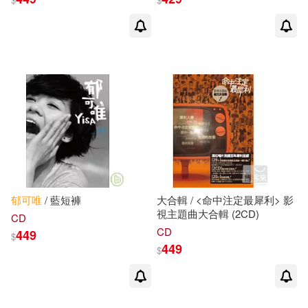
郁
可
唯
/ 藍短褲
大合輯 / <命中注定最犀利> 影
視主題曲大合輯 (2CD)
CD
CD
449
$
449
$