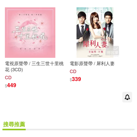
電視原聲帶 / 三生三世十里桃
電影原聲帶 / 犀利人妻
花 (3CD)
CD
CD
339
$
449
$
搜尋推薦