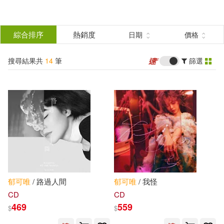
搜
尋
分類
綜合排序
熱銷度
日期
價格
(單選)
結
搜尋結果共
14
筆
篩選
影音(14)
所有商品(14)
果
展開
篩
選
出版社
(可複選)
滾石(10)
華研(3)
郁
可
唯
/ 路過人間
郁
可
唯
/ 我怪
Linfair Records Limited(1)
CD
CD
469
559
$
$