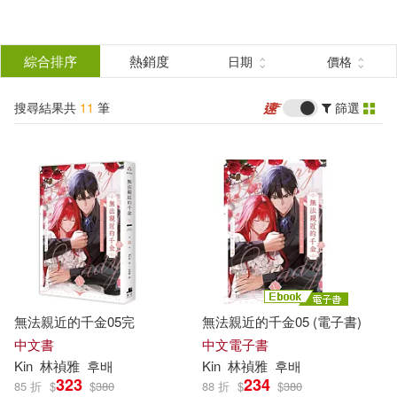
搜
尋
分類
綜合排序
熱銷度
日期
價格
(單選)
結
搜尋結果共
11
筆
篩選
圖書(6)
所有商品(11)
果
電子書(5)
篩
選
展開
作者
(可複選)
無法親近的千金05完
無法親近的千金05 (電子書)
Kin(11)
中文書
中文電子書
Kin
林禎雅
후배
Kin
林禎雅
후배
323
234
85 折
$
$
380
88 折
$
$
380