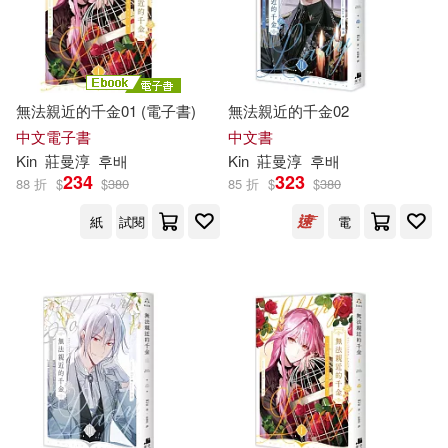
無法親近的千金01 (電子書)
無法親近的千金02
中文電子書
中文書
Kin
莊曼淳
후배
Kin
莊曼淳
후배
234
323
88 折
$
$
380
85 折
$
$
380
紙
試閱
電