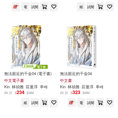
出版社
(可複選)
電
試閱
紙
試閱
深空出版(11)
配送方式
(可複選)
可超商取貨(6)
可海外宅配(6)
無法親近的千金04 (電子書)
無法親近的千金04
可港澳店取(6)
中文電子書
中文書
Kin
林禎雅
莊曼淳
후배
Kin
林禎雅
莊曼淳
후배
234
323
88 折
$
$
380
85 折
$
$
380
可新加坡店取(6)
紙
試閱
電
試閱
可菲律賓店取(6)