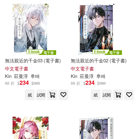
電子書
(可複選)
適合手機平板閱讀(5)
無法親近的千金03 (電子書)
無法親近的千金02 (電子書)
其他
(可複選)
中文電子書
中文電子書
Kin
莊曼淳
후배
Kin
莊曼淳
후배
234
234
88 折
$
$
380
88 折
$
$
380
現在可購買商品(11)
紙
試閱
紙
試閱
價格
-
範圍