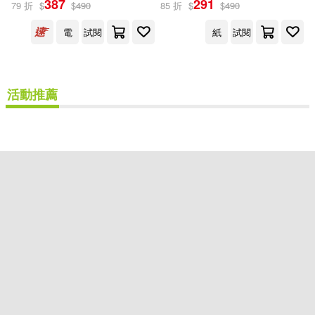
387
291
79 折
$
$
490
85 折
$
$
490
出版社
(可複選)
電
試閱
紙
試閱
方言文化(2)
活動推薦
配送方式
(可複選)
可超商取貨(1)
可海外宅配(1)
可港澳店取(1)
可新加坡店取(1)
可菲律賓店取(1)
重新設定
確認