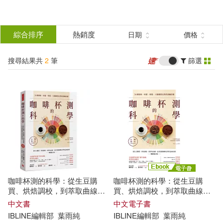
搜
尋
分類
綜合排序
熱銷度
日期
價格
(單選)
結
搜尋結果共
2
筆
篩選
圖書(1)
所有商品(2)
果
電子書(1)
篩
選
展開
作者
(可複選)
咖啡杯測的科學：從生豆購
咖啡杯測的科學：從生豆購
IBLINE編輯部(2)
買、烘焙調校，到萃取曲線，
買、烘焙調校，到萃取曲線，
追求頂級咖啡必學的品味技術
追求頂級咖啡必學的品味技術
中文書
中文電子書
(暢銷新訂版)
(暢銷新訂版) (電子書)
IBLINE編輯部
葉雨純
IBLINE編輯部
葉雨純