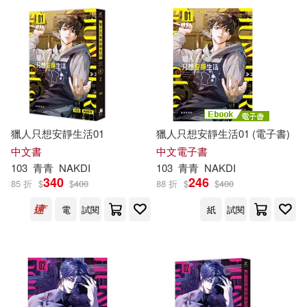
電子書
(可複選)
適合手機平板閱讀(6)
獵人只想安靜生活01
獵人只想安靜生活01 (電子書)
其他
(可複選)
中文書
中文電子書
103
青青
NAKDI
103
青青
NAKDI
340
246
85 折
$
$
400
88 折
$
$
400
現在可購買商品(8)
電
試閱
紙
試閱
價格
-
範圍