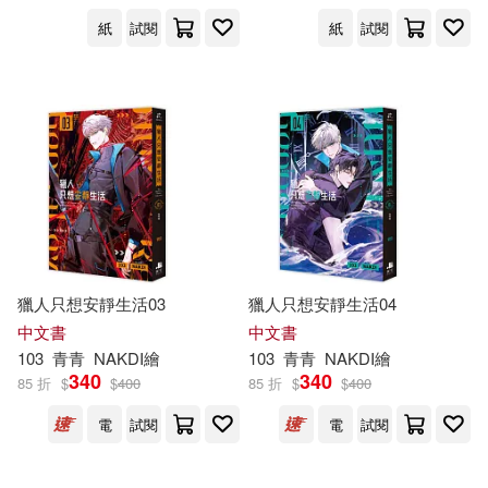
出版社
(可複選)
紙
試閱
紙
試閱
深空出版(15)
配送方式
(可複選)
可超商取貨(9)
可海外宅配(6)
獵人只想安靜生活03
獵人只想安靜生活04
可港澳店取(4)
中文書
中文書
103
青青
NAKDI繪
103
青青
NAKDI繪
340
340
85 折
$
$
400
85 折
$
$
400
可新加坡店取(4)
電
試閱
電
試閱
可菲律賓店取(4)