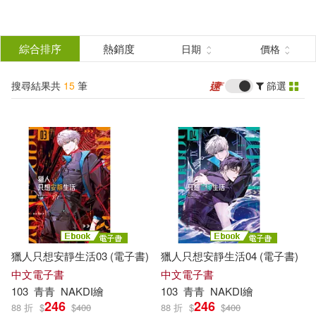
搜
尋
分類
綜合排序
熱銷度
日期
價格
(單選)
結
搜尋結果共
15
筆
篩選
圖書(9)
所有商品(15)
果
電子書(6)
篩
選
展開
作者
(可複選)
獵人只想安靜生活03 (電子書)
獵人只想安靜生活04 (電子書)
103(15)
中文電子書
中文電子書
103
青青
NAKDI繪
103
青青
NAKDI繪
246
246
88 折
$
$
400
88 折
$
$
400