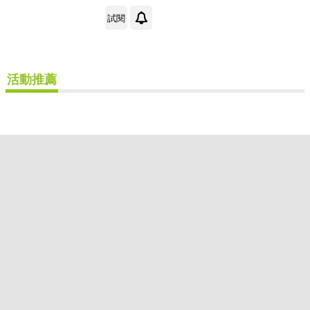
可超商取貨(1)
可海外宅配(1)
試閱
可港澳店取(1)
活動推薦
可新加坡店取(1)
可菲律賓店取(1)
其他
(可複選)
價格
-
範圍
重新設定
確認