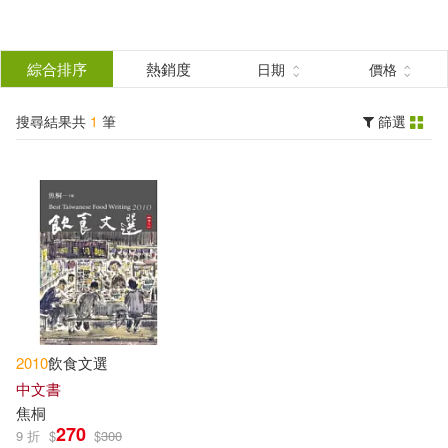
搜
尋
分類
綜合排序
熱銷度
日期
價格
(單選)
結
搜尋結果共
1
筆
篩選
圖書(1)
所有商品(1)
果
展開
篩
選
出版社
(可複選)
二魚文化(1)
2010
飲食文選
中文書
配送方式
(可複選)
焦桐
270
9 折
$
$
300