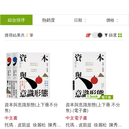
搜
尋
分類
綜合排序
熱銷度
日期
價格
(單選)
結
搜尋結果共
2
筆
篩選
圖書(1)
所有商品(2)
果
電子書(1)
篩
選
展開
作者
(可複選)
資本與意識形態(上下冊不分
資本與意識形態(上下冊.不分
托瑪．皮凱提(2)
售)
售) (電子書)
中文書
中文電子書
托瑪．皮凱提
徐麗松
陳秀萍
陳郁雯
托瑪．皮凱提
黃明玲
徐麗松
陳秀萍
陳