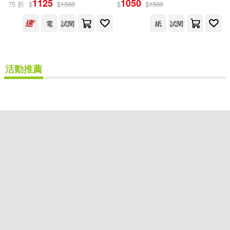
1125
1050
75 折
$
$
1500
$
$
1500
出版社
(可複選)
電
試閱
紙
試閱
衛城出版(2)
活動推薦
配送方式
(可複選)
可超商取貨(1)
可海外宅配(1)
可港澳店取(1)
可新加坡店取(1)
可菲律賓店取(1)
重新設定
確認