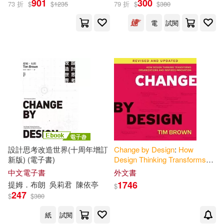
901
300
73 折
$
$
1235
79 折
$
$
380
電
試閱
Tim (NRT)(1)
Tim/ Katz(1)
Tim/ Roberts(1)
出版社
(可複選)
Ingram(4)
聯經出版公司(2)
設計思考改造世界(十周年增訂
Change
by
Design
:
How
新版) (電子書)
Design
Thinking
Transforms
Harperbusiness(1)
Organizations
and
Inspires
中文電子書
外文書
Innovation
1746
提姆．布朗
吳莉君
陳依亭
$
247
$
$
380
配送方式
(可複選)
紙
試閱