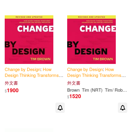
可超商取貨(6)
可海外宅配(6)
可港澳店取(6)
可新加坡店取(6)
可菲律賓店取(6)
Change
by
Design
:
How
Change
by
Design
:
How
Design
Thinking
Transforms
Design
Thinking
Transforms
Organizations
and
Inspires
Organizations
and
Inspires
外文書
外文書
Innovation
Innovation
電子書
(可複選)
1900
Brown
Tim (NRT)
Tim/ Roberts
$
1520
$
適合手機平板閱讀(1)