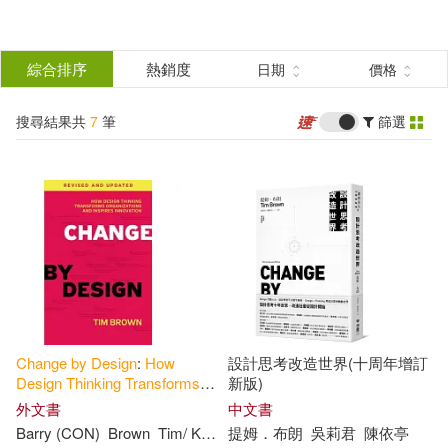
搜
尋
分類
綜合排序
熱銷度
日期
價格
(單選)
結
搜尋結果共
7
筆
篩選
圖書(6)
所有商品(7)
果
電子書(1)
篩
選
展開
作者
(可複選)
Change
by
Design
:
How
設計思考改造世界(十周年增訂
Brown(3)
提姆．布朗(2)
Design
Thinking
Transforms
新版)
Organizations
and
Inspires
外文書
中文書
Innovation
Barry (CON)
Brown
Tim/ Katz
提姆．布朗
吳莉君
陳依亭
Barry (CON)(1)
Tim(1)