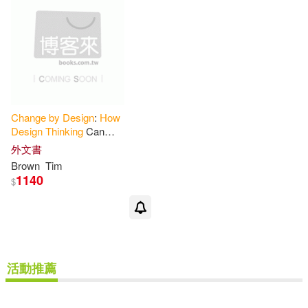
其他
(可複選)
現在可購買商品(3)
價格
-
範圍
Change
by
Design
:
How
Design
Thinking
Can
Transform
Organizations
and
外文書
Inspire
Innovation
Brown
Tim
1140
$
活動推薦