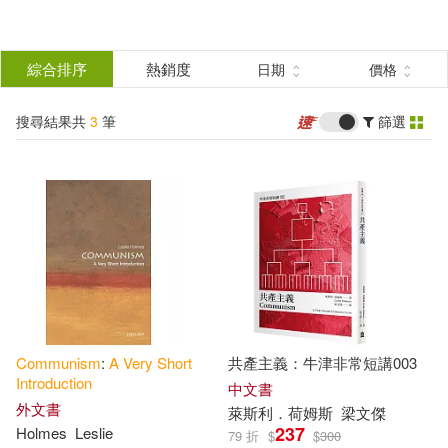
搜
尋
分類
綜合排序
熱銷度
日期
價格
(單選)
結
搜尋結果共
3
筆
篩選
圖書(2)
所有商品(3)
果
電子書(1)
篩
選
展開
作者
(可複選)
Communism
:
A
Very
Short
共產主義：牛津非常短講003
萊斯利．荷姆斯(2)
Introduction
中文書
外文書
萊斯利．荷姆斯
梁文傑
237
Holmes
Leslie
79 折
$
$
300
Holmes(1)
Leslie(1)