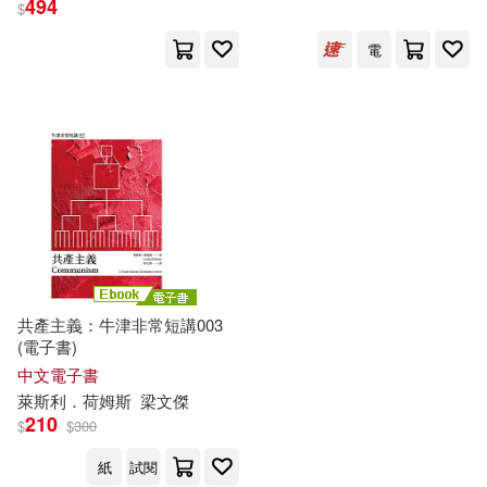
494
$
電
出版社
(可複選)
左岸文化(2)
Ingram(1)
配送方式
(可複選)
可超商取貨(2)
可海外宅配(2)
共產主義：牛津非常短講003
(電子書)
中文電子書
可港澳店取(2)
萊斯利．荷姆斯
梁文傑
210
$
$
300
可新加坡店取(2)
紙
試閱