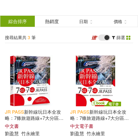
搜
尋
分類
綜合排序
熱銷度
日期
價格
(單選)
結
搜尋結果共
3
筆
篩選
圖書(2)
所有商品(3)
果
電子書(1)
篩
選
展開
作者
(可複選)
JR
PASS
新幹線玩日本全攻
JR
PASS
新幹線玩日本全攻
劉盈慧(3)
略：7條旅遊路線+7大分區導
略：7條旅遊路線+7大分區導
覽，從購買兌換到搭乘使用，
覽，從購買兌換到搭乘使用，
中文書
中文電子書
從行程規畫到最新資訊，一票
從行程規畫到最新資訊，一票
劉盈慧
竹永繪里
劉盈慧
竹永繪里
到底輕鬆遊全日本
到底輕鬆遊全日本 (電子書)