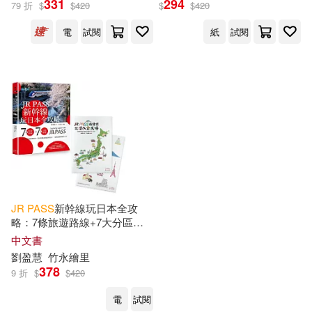
331
294
79 折
$
$
420
$
$
420
出版社
(可複選)
電
試閱
紙
試閱
奇光出版(3)
配送方式
(可複選)
可超商取貨(2)
可海外宅配(2)
可港澳店取(2)
JR
PASS
新幹線玩日本全攻
略：7條旅遊路線+7大分區導
覽，從購買兌換到搭乘使用，
中文書
可新加坡店取(2)
從行程規畫到最新資訊，一票
劉盈慧
竹永繪里
到底輕鬆遊全日本【附贈「隨
378
9 折
$
$
420
身帶著走」日本插畫家手繪和
可菲律賓店取(2)
風萬用資料夾】
電
試閱