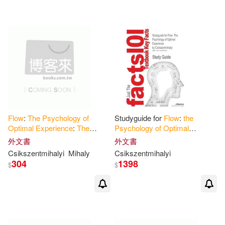
Harper Collins USA(1)
Harpercollins(1)
Nightingale Conant Corp(1)
Simon & Schuster(1)
Flow
:
The
Psychology
of
Studyguide for
Flow
:
the
天下文化(1)
Optimal
Experience
:
The
Psychology
of
Optimal
Mindset Warrior Summary
Experience
外文書
外文書
Guide
Csikszentmihalyi
Mihaly
Csikszentmihalyi
304
1398
$
配送方式
$
(可複選)
可超商取貨(9)
可海外宅配(9)