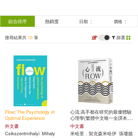
搜
尋
分類
綜合排序
熱銷度
日期
價格
(單選)
結
搜尋結果共
10
筆
篩選
圖書(9)
所有商品(10)
果
電子書(1)
篩
選
展開
作者
(可複選)
Flow
:
The
Psychology
of
心流:高手都在研究的最優體驗
Csikszentmihalyi(6)
Optimal
Experience
心理學(繁體中文唯一全譯本,三
版)
外文書
中文書
Csikszentmihalyi
Mihaly
米哈里．契克森米哈伊
張瓊懿
Mihaly(5)