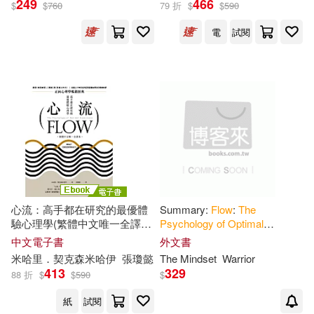
249
466
$
$
760
79 折
$
$
590
電
試閱
米哈里．契克森米哈伊(2)
The Mindset(1)
Warrior(1)
契克森米哈賴(1)
出版社
(可複選)
心流：高手都在研究的最優體
Summary:
Flow
:
The
驗心理學(繁體中文唯一全譯
Psychology
of
Optimal
Ingram(2)
行路(2)
本，三版) (電子書)
Experience
: by Mihaly
中文電子書
外文書
Csikszentmihalyi
米哈里．契克森米哈伊
張瓊懿
The
Mindset
Warrior
413
329
Createspace Independent Pub(1)
88 折
$
$
590
$
紙
試閱