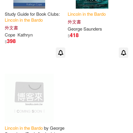
Study Guide for Book Clubs:
Lincoln
in
the
Bardo
Lincoln
in
the
Bardo
外文書
外文書
George Saunders
418
Cope
Kathryn
$
398
$
Lincoln
in
the
Bardo
by George