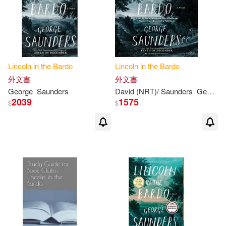
現在可購買商品(4)
價格
-
Lincoln
in
the
Bardo
Lincoln
in
the
Bardo
範圍
外文書
外文書
George
Saunders
David (NRT)/ Saunders
George (NRT)
2039
1575
$
$