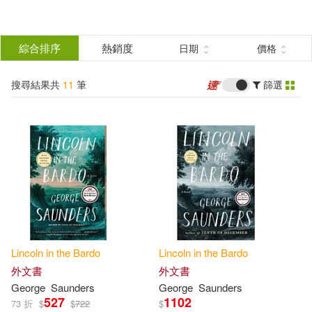
搜
尋
分類
綜合排序
熱銷度
日期
價格
(單選)
結
搜尋結果共
11
筆
篩選
圖書(10)
所有商品(11)
果
電子書(1)
篩
選
展開
作者
(可複選)
Lincoln
in
the
Bardo
Lincoln
in
the
Bardo
Saunders(5)
George(3)
外文書
外文書
George
Saunders
George
Saunders
527
1102
73 折
$
$
722
$
喬治‧桑德斯(2)
Bright(1)