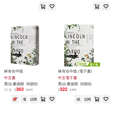
Cope(1)
展開
David (NRT)/ Saunders(1)
出版社
(可複選)
George (NRT)(1)
Ingram(8)
時報出版(2)
George Saunders(1)
Random House(1)
林肯在中陰
林肯在中陰 (電子書)
George/ Calvo(1)
中文書
中文電子書
喬治‧桑德斯
何穎怡
喬治‧桑德斯
何穎怡
配送方式
(可複選)
363
322
79 折
$
$
460
$
$
460
George/ Offerman(1)
電
試閱
紙
試閱
可超商取貨(10)
Javier (TRN)(1)
Kathryn(1)