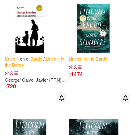
可海外宅配(10)
Nick (NRT)/ Sedaris(1)
可港澳店取(10)
Summaries(1)
可新加坡店取(10)
Lincoln
en el
Bardo
/
Lincoln
in
Lincoln
in
the
Bardo
可菲律賓店取(10)
the
Bardo
外文書
外文書
1474
$
George/ Calvo
Javier (TRN)
Saunders
720
$
電子書
(可複選)
適合手機平板閱讀(1)
其他
(可複選)