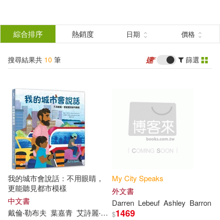
搜
尋
分類
綜合排序
熱銷度
日期
價格
(單選)
結
搜尋結果共
10
筆
篩選
圖書(3)
所有商品(10)
果
影音(7)
篩
選
展開
作者
(可複選)
我的城市會說話：不用眼睛，
My
City
Speaks
Darren(2)
Lebeuf(2)
更能聽見都市模樣
外文書
中文書
Darren
Lebeuf
Ashley
Barron
1469
戴倫‧勒布夫
葉嘉青
艾詩麗‧巴倫（Ashley Barron）
$
戴倫‧勒布夫(1)