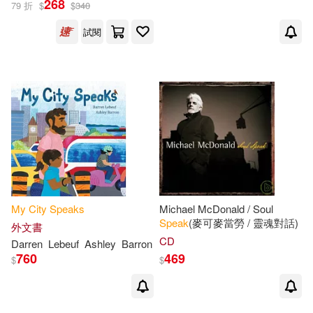
268
79 折
$
$
340
試閱
出版社
(可複選)
Universal(3)
Ingram(2)
SONY MUSIC(1)
warner music(1)
My
City
Speaks
Michael McDonald / Soul
Speak
(麥可麥當勞 / 靈魂對話)
外文書
小宇宙文化(1)
滾石(1)
CD
Darren
Lebeuf
Ashley
Barron
760
469
$
$
環球 Verve(1)