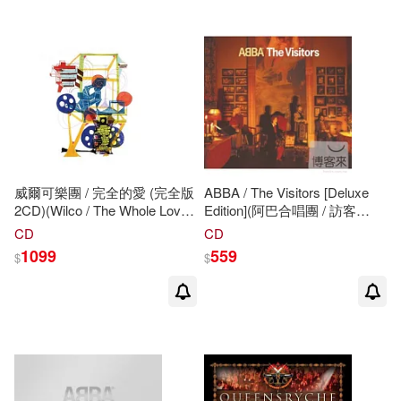
配送方式
(可複選)
可超商取貨(10)
可海外宅配(10)
可港澳店取(8)
威爾可樂團 / 完全的愛 (完全版
ABBA / The Visitors [Deluxe
2CD)(Wilco / The Whole Love
Edition](阿巴合唱團 / 訪客
(Expanded) 2CD)
【CD+DVD紀念盤】)
CD
CD
可新加坡店取(8)
1099
559
$
$
可菲律賓店取(10)
其他
(可複選)