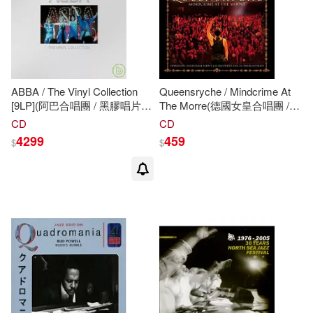
現在可購買商品(1)
價格
-
範圍
ABBA / The Vinyl Collection
Queensryche / Mindcrime At
[9LP](阿巴合唱團 / 黑膠唱片紀
The Morre(德國女皇合唱團 /
念盒 [9片裝])
心智犯罪演唱會實況(2CD))
CD
CD
4299
459
$
$