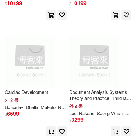
10199
10199
$
$
Cardiac Development
Document Analysis Systems:
Theory and Practice: Third Iapr
外文書
Workshop, Das’98,
Nagano
,
外文書
Bohuslav
Dhalla
Makoto
Nagano
Naranjan S.
Ost’ádal
Japan, November 4-6, 1998
6599
Lee
Nakano
Seong-Whan
Yasu
$
3299
$