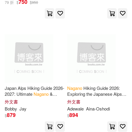
750
79 折
$
$
950
Mikimoto(1)
Misao (EDT)/ Nagano(1)
Müller Nagano(1)
Naranjan S. (EDT)/ Nagano(1)
Ostadal(1)
Rezaul(1)
Japan Alps Hiking Guide 2026-
Nagano
Hiking Guide 2026:
2027: Ultimate
Nagano
&
Exploring the Japanese Alps
Kamikochi Trekking Routes,
Through Scenic Trails, Hidden
外文書
外文書
Rin/ Nibley(1)
Rowan(1)
Mount Fuji Views, Hidden
Paths and Outdoor Adventures
Bobby
Jay
Adewale
Aina-Oshodi
Mountain
879
894
$
$
Roy(1)