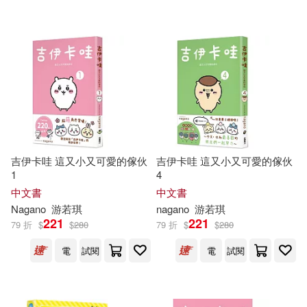
可超商取貨(137)
Mizuki Nagano(2)
Linfair Records Limited(4)
可海外宅配(137)
Naranjan S.(2)
Textstream(4)
BIS(3)
可港澳店取(119)
Naranjan S. (EDT)(2)
Deutsche Grammophon(3)
可新加坡店取(113)
Ost’ádal(2)
Sheinfeld(2)
吉伊卡哇 這又小又可愛的傢伙
吉伊卡哇 這又小又可愛的傢伙
harmonia mundi(2)
1
4
可菲律賓店取(120)
Adewale(1)
中文書
中文書
ブティック社(2)
上揚(2)
Nagano
游若琪
nagano
游若琪
221
221
79 折
$
$
280
79 折
$
$
280
Adumi Nagano(1)
上市日期
(可複選)
小魯文化(2)
電
試閱
電
試閱
Aina-Oshodi(1)
一個月內上市新品(2)
映象國際多媒體股份有限公司(2)