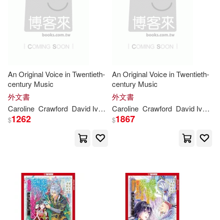
（日）NAGANO(1)
An Original Voice in Twentieth-
An Original Voice in Twentieth-
century Music
century Music
外文書
外文書
Caroline
Crawford
David Ive
Kent
Caroline
Nagano
Crawford
Sheinfeld
David Ive
Ke
1262
1867
$
$