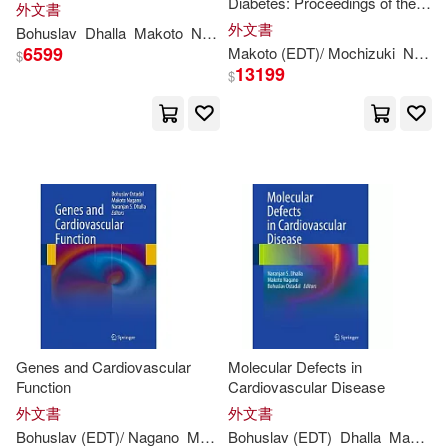
Diabetes: Proceedings of the
外文書
Symposium on the Diabetic
外文書
Bohuslav
Dhalla
Makoto
Nagano
Naranjan S.
Ost’ádal
Heart sponsored by the
6599
Makoto (EDT)/ Mochizuki
Nagano
$
Council of Cardiac Metab
13199
$
Genes and Cardiovascular
Molecular Defects in
Function
Cardiovascular Disease
外文書
外文書
Bohuslav (EDT)/
Nagano
Makoto (EDT)/ Dhalla
Bohuslav (EDT)
Naranjan S. (ED
Dhalla
Makoto (EDT)/ Ostadal