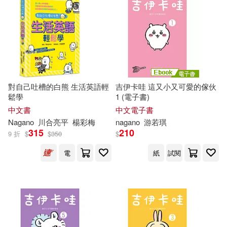
Alethea (TRN)/ Nibley(1)
BR Klassik(1)
ECM(1)
電子書
(可複選)
Ardee(1)
Arden(1)
Nova Science Pub Inc(1)
適合平板閱讀(9)
Athena (TRN)/ Skarupa(1)
PENTATONE(1)
對自己吐槽的白熊 生活英語輕
吉伊卡哇 這又小又可愛的傢伙
鬆學
1 (電子書)
Begg(1)
Bobby(1)
其他
(可複選)
中文書
中文電子書
Random House(1)
Nagano
川合亮平
楊彩梅
nagano
游若琪
Bohuslav (EDT)(1)
315
210
9 折
$
$
350
$
現在可購買商品(61)
Singapore Univ Pr(1)
電
紙
試閱
Bohuslav (EDT)/ Nagano(1)
作者/演唱/譯/編/繪(79)
Universal(1)
Bradley(1)
Camille(1)
價格
-
映象國際多媒體(1)
範圍
Eiko (EDT)(1)
F. J.(1)