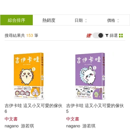
搜
尋
分類
綜合排序
熱銷度
日期
價格
(單選)
結
搜尋結果共
153
筆
篩選
圖書(73)
所有商品(153)
果
影音(61)
雜誌(3)
篩
選
3C(7)
電子書(9)
展開
作者
(可複選)
吉伊卡哇 這又小又可愛的傢伙
吉伊卡哇 這又小又可愛的傢伙
Nagano(21)
nagano(14)
6
5
中文書
中文書
nagano
游若琪
nagano
游若琪
川合亮平(6)
Journals(4)