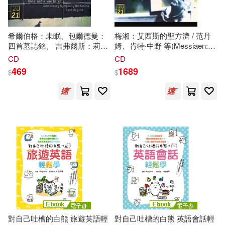
希爾伯格：未眠、包爾德曼：
梅湘：艾西斯的聖方濟 / 范丹
四首墓誌銘、 吉弗爾斯：莉蒂
姆、肯特‧中野 等(Messiaen:
亞之歌(Boldemann, Gefors,
Saint Francois d’Assise / José
CD
CD
Hillborg / Anne Sofie von Otter
van Dam, Dawn Upshaw,
469
1689
$
$
/ Kent
Nagano
)
Arnold Schoenberg Chor, Hallé
Orchestra, Kent
Nagano
)
對自己吐槽的白熊 旅遊英語輕
對自己吐槽的白熊 英語會話輕