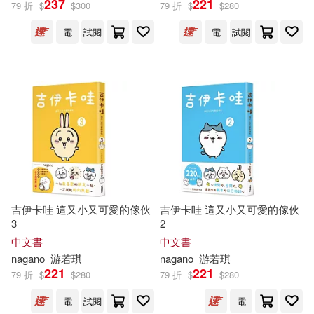
237
221
79 折
$
$
300
79 折
$
$
280
電
試閱
電
試閱
Marisa Garrett(4)
展開
Not Available (NA)(4)
出版社
(可複選)
Bunzaburo(3)
Dhalla(3)
Ingram(51)
台灣角川(21)
Bohuslav(2)
Caroline(2)
SONY MUSIC(11)
Crawford(2)
David Ive(2)
吉伊卡哇 這又小又可愛的傢伙
吉伊卡哇 這又小又可愛的傢伙
3
2
Warner Classics(11)
展開
中文書
中文書
Kent(2)
Makoto(2)
nagano
游若琪
nagano
游若琪
愛貝克思(7)
EuroArts(5)
221
221
79 折
$
$
280
79 折
$
$
280
配送方式
(可複選)
Mamoru(2)
Mizuki(2)
電
試閱
電
warner music(5)