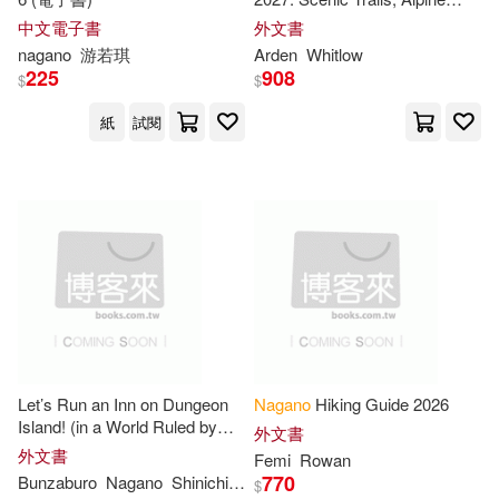
Kunihior (EDT)/ Tokushuku(1)
Peaks, Mountain Huts and
中文電子書
外文書
Outdoor Adventures in the
nagano
游若琪
Arden
Whitlow
Japanese Alps
225
908
Kuze(1)
MacGregor(1)
$
$
紙
試閱
Maki(1)
Makoto (EDT)/ Dhalla(1)
Makoto (EDT)/ Mochizuki(1)
Makoto (EDT)/ Ostadal(1)
Let’s Run an Inn on Dungeon
Nagano
Hiking Guide 2026
Masa (EDT)/ Dulikravich(1)
Island! (in a World Ruled by
外文書
Women) (Omnibus) Vol. 1-2
外文書
Femi
Rowan
770
Bunzaburo
Nagano
Shinichi
Yuki
$
Masahiro (EDT)/ Nagano(1)