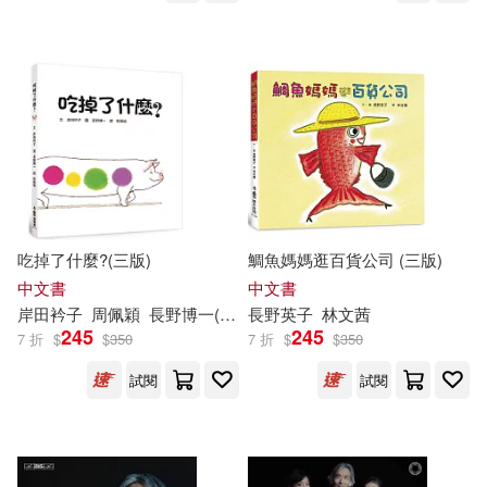
吃掉了什麼?(三版)
鯛魚媽媽逛百貨公司 (三版)
中文書
中文書
岸田衿子
周佩穎
長野博一(Hirokazu
長野英子
Nagano
林文茜
)
245
245
7 折
$
$
350
7 折
$
$
350
試閱
試閱