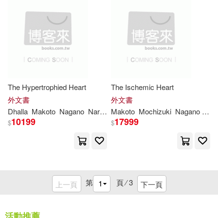
The Hypertrophied Heart
The Ischemic Heart
外文書
外文書
Dhalla
Makoto
Nagano
Naranjan S.
Makoto
Nobuakira
Mochizuki
Takeda
Nagano
Nob
10199
17999
$
$
第
頁 ⁄
3
上一頁
下一頁
活動推薦