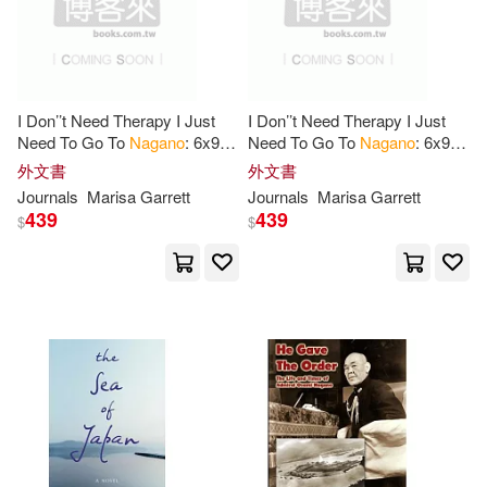
I Don’’t Need Therapy I Just
I Don’’t Need Therapy I Just
Need To Go To
Nagano
: 6x9"
Need To Go To
Nagano
: 6x9"
Dot Bullet Travel Stamps
Lined Travel Stamps
外文書
外文書
Notebook/Journal Funny Gift
Notebook/Journal Funny Gift
Journals
Marisa Garrett
Journals
Marisa Garrett
Idea For
Idea For
439
439
$
$