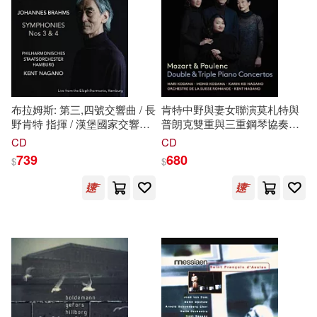
布拉姆斯: 第三,四號交響曲 / 長
肯特中野與妻女聯演莫札特與
野肯特 指揮 / 漢堡國家交響樂
普朗克雙重與三重鋼琴協奏曲
團 (SACD)(Brahms:
(Mozart & Poulenc Double &
CD
CD
Symphonies Nos 3 & 4 / Kent
Triple Piano Concertos / Kent
739
680
$
$
Nagano
(SACD))
Nagano
Family (SACD
Hybrid))