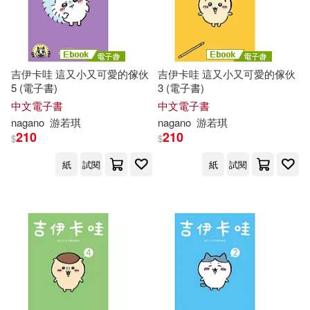
百花洲文藝出版社(1)
禾廣(1)
Femi(1)
Fujiwara(1)
講談社(1)
吉伊卡哇 這又小又可愛的傢伙
吉伊卡哇 這又小又可愛的傢伙
George S. (EDT)(1)
5 (電子書)
3 (電子書)
中文電子書
中文電子書
Hanatsu(1)
nagano
游若琪
nagano
游若琪
210
210
$
$
Hans-Christian (TRN)(1)
紙
試閱
紙
試閱
Hashimoto(1)
Helen Cristhiane(1)
Hokkaido(1)
Inge/ Oeser(1)