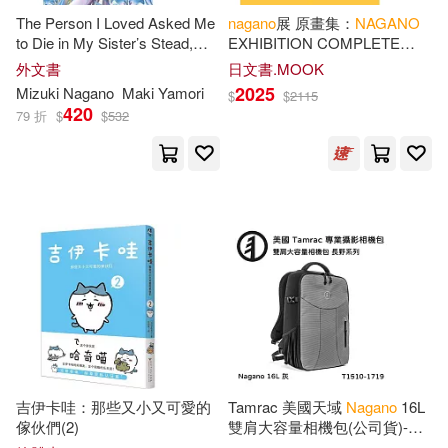
The Person I Loved Asked Me
nagano
展 原畫集：
NAGANO
to Die in My Sister’s Stead,
EXHIBITION COMPLETE
Volume 1: Volume 1
WORKS
外文書
日文書.MOOK
2025
Mizuki
Nagano
Maki Yamori
$
$
2115
420
79 折
$
$
532
吉伊卡哇：那些又小又可愛的
Tamrac 美國天域
Nagano
16L
傢伙們(2)
雙肩大容量相機包(公司貨)-水
泥灰 T1510-1719