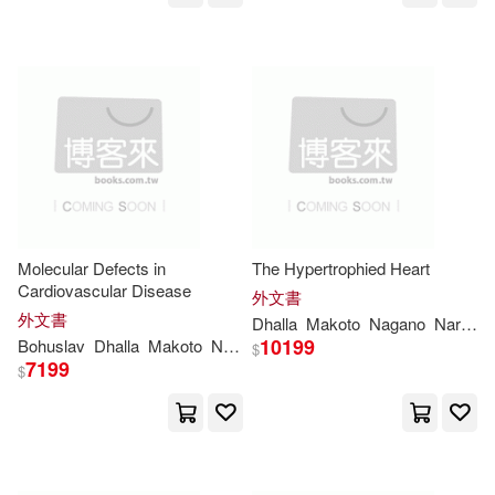
Molecular Defects in
The Hypertrophied Heart
Cardiovascular Disease
外文書
外文書
Dhalla
Makoto
Nagano
Naranjan S.
10199
Bohuslav
Dhalla
Makoto
Nagano
Naranjan S.
Ostadal
$
7199
$