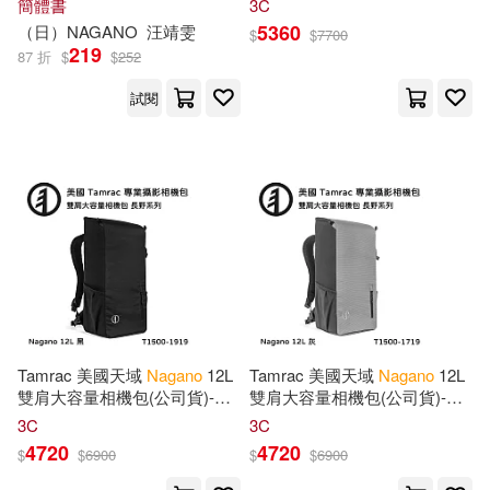
簡體書
3C
5360
（日）
NAGANO
汪靖雯
$
$
7700
219
87 折
$
$
252
試閱
Tamrac 美國天域
Nagano
12L
Tamrac 美國天域
Nagano
12L
雙肩大容量相機包(公司貨)-黑
雙肩大容量相機包(公司貨)-水
T1500-1919
泥灰 T1500-1719
3C
3C
4720
4720
$
$
6900
$
$
6900