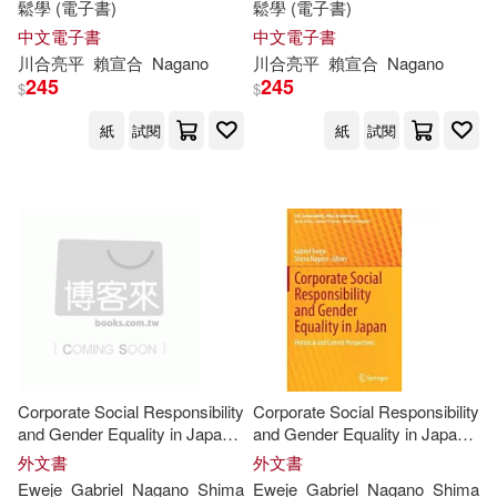
鬆學 (電子書)
鬆學 (電子書)
中文電子書
中文電子書
川合亮平
賴宣合
Nagano
川合亮平
賴宣合
Nagano
245
245
$
$
紙
試閱
紙
試閱
Corporate Social Responsibility
Corporate Social Responsibility
and Gender Equality in Japan:
and Gender Equality in Japan:
Historical and Current
Historical and Current
外文書
外文書
Perspectives
Perspectives
Eweje
Gabriel
Nagano
Shima
Eweje
Gabriel
Nagano
Shima