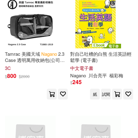
Tamrac 美國天域
Nagano
2.3
對自己吐槽的白熊 生活英語輕
Case 透明萬用收納包(公司貨)
鬆學 (電子書)
T1560-1919
3C
中文電子書
800
Nagano
川合亮平
楊彩梅
$
$
2000
245
$
紙
試閱