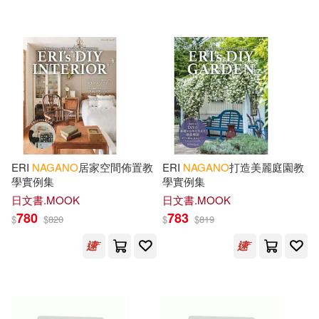
Seibu (EDT)/ Dhalla(1)
Shuji (EDT)(1)
Tanaka(1)
Tomoko (EDT)(1)
Trevor S.(1)
Whitlow(1)
ERI
NAGANO
居家空間佈置教
ERI
NAGANO
打造美麗庭園教
學實例集
學實例集
Yamori(1)
Yoshiko(1)
日文書.MOOK
日文書.MOOK
780
783
$
$
820
$
$
819
Yoshiko (EDT)(1)
Yu(1)
岸田衿子(1)
長野英子(1)