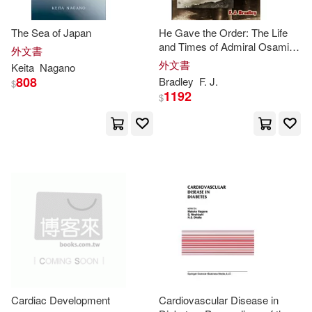
The Sea of Japan
He Gave the Order: The Life
and Times of Admiral Osami
外文書
Nagano
外文書
Keita
Nagano
808
Bradley
F. J.
$
1192
$
Cardiac Development
Cardiovascular Disease in