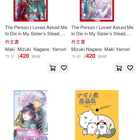
The Person I Loved Asked Me
The Person I Loved Asked Me
to Die in My Sister’s Stead,
to Die in My Sister’s Stead,
Volume 3
Volume 2: Volume 2
外文書
外文書
Maki
Mizuki
Nagano
Yamori
Mizuki
Nagano
Maki Yamori
420
420
79 折
$
$
532
79 折
$
$
532