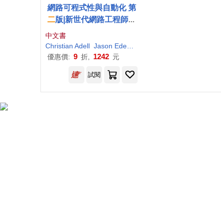
網路可程式性與自動化 第
二
版|新世代網路工程師必
備技能
中文書
Christian Adell
Jason Edelman
Matt Oswalt
Scott S. L
9
1242
優惠價:
折,
元
試閱