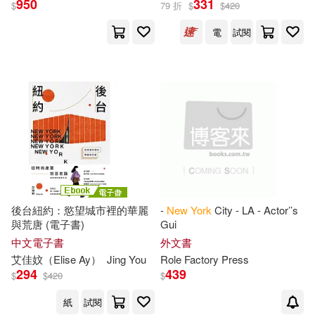
950
331
$
79 折
$
$
420
電
試閱
Dvornik(1)
Role Factory Press(1)
Teale(1)
出版社
(可複選)
後台紐約：慾望城市裡的華麗
-
New
York
City - LA - Actor’’s
與荒唐 (電子書)
Gui
Ingram(4)
堡壘文化(2)
中文電子書
外文書
艾佳妏（Elise Ay）
Jing You
Role Factory Press
294
439
$
$
420
$
配送方式
(可複選)
紙
試閱