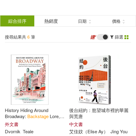
搜
尋
分類
綜合排序
熱銷度
日期
價格
(單選)
結
搜尋結果共
6
筆
篩選
圖書(5)
所有商品(6)
果
電子書(1)
篩
選
展開
作者
(可複選)
History Hiding Around
後台紐約：慾望城市裡的華麗
Groce(2)
Nancy(2)
Broadway:
Backstage
Lore,
與荒唐
Secrets, and Surprises from
外文書
中文書
New
York
’s Famed Theater
Dvornik
Teale
艾佳妏（Elise Ay）
Jing You
艾佳妏（Elise Ay）(2)
District