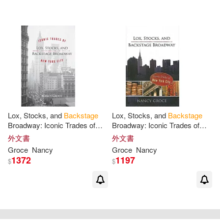
可超商取貨(5)
可海外宅配(5)
可港澳店取(5)
可新加坡店取(5)
可菲律賓店取(5)
Lox, Stocks, and
Backstage
Lox, Stocks, and
Backstage
Broadway: Iconic Trades of
Broadway: Iconic Trades of
New
York
City
New
York
City
外文書
外文書
電子書
(可複選)
Groce
Nancy
Groce
Nancy
1372
1197
$
$
適合手機平板閱讀(1)
重新設定
確認