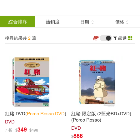
搜
尋
分類
綜合排序
熱銷度
日期
價格
(單選)
結
搜尋結果共
2
筆
篩選
影音(2)
所有商品(2)
果
展開
篩
選
出版社
(可複選)
得利影視(2)
紅豬 DVD(
Porco Rosso DVD
)
紅豬 限定版 (2藍光BD+DVD)
(Porco Rosso)
DVD
配送方式
(可複選)
DVD
349
7 折
$
$
498
888
$