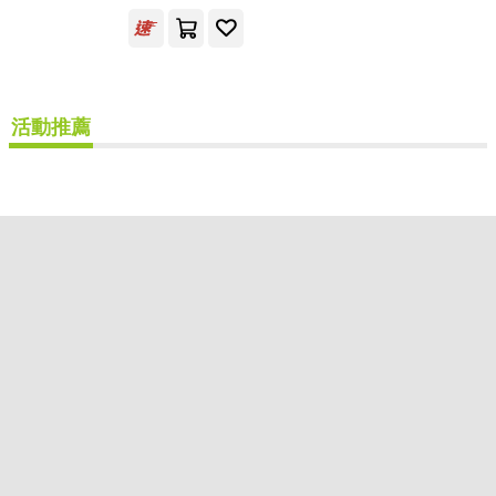
可超商取貨(2)
可海外宅配(2)
其他
活動推薦
(可複選)
現在可購買商品(1)
價格
-
範圍
重新設定
確認