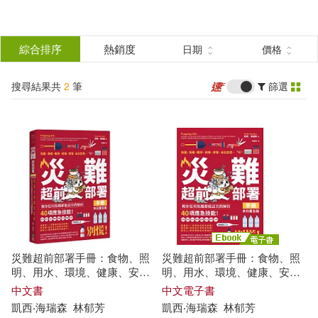
搜
尋
分類
綜合排序
熱銷度
日期
價格
(單選)
結
搜尋結果共
2
筆
篩選
圖書(1)
所有商品(2)
果
電子書(1)
篩
選
展開
作者
(可複選)
災難超前部署手冊：食物、照
災難超前部署手冊：食物、照
凱西‧海瑞森(2)
明、用水、環境、健康、安
明、用水、環境、健康、安
全、聯絡、社群，教你任何危
全、聯絡、社群，教你任何危
中文書
中文電子書
難都能迎刃而解的
40
項應急技
難都能迎刃而解的
40
項應急技
凱西‧海瑞森
林郁芳
凱西‧海瑞森
林郁芳
能!【末日重生版】
能!【末日重生版】 (電子書)