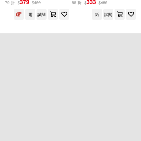
379
333
79 折
$
$
480
88 折
$
$
480
出版社
(可複選)
電
試閱
紙
試閱
PCuSER電腦人文化(2)
配送方式
(可複選)
可超商取貨(1)
電子書
(可複選)
適合手機平板閱讀(1)
重新設定
確認