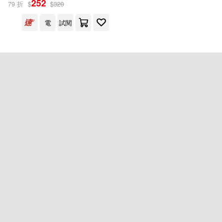
252
79 折
$
$
320
大塊文化(1)
電
試閱
配送方式
(可複選)
可超商取貨(1)
可海外宅配(1)
可港澳店取(1)
可新加坡店取(1)
可菲律賓店取(1)
重新設定
確認
其他
(可複選)