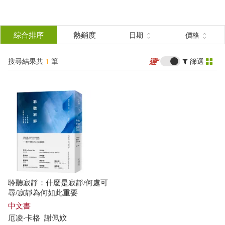
搜
尋
分類
綜合排序
熱銷度
日期
價格
(單選)
結
搜尋結果共
1
筆
篩選
圖書(1)
所有商品(1)
果
展開
篩
選
作者
(可複選)
厄凌‧卡格(1)
聆聽寂靜：什麼是寂靜/何處可
尋/寂靜為何如此重要
出版社
中文書
(可複選)
厄凌‧卡格
謝佩妏