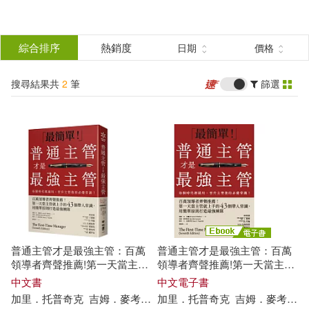
搜
尋
分類
綜合排序
熱銷度
日期
價格
(單選)
結
搜尋結果共
2
筆
篩選
圖書(1)
所有商品(2)
果
電子書(1)
篩
選
展開
作者
(可複選)
普通主管才是最強主管：百萬
普通主管才是最強主管：百萬
加里．托普奇克(2)
領導者齊聲推薦!第一天當主管
領導者齊聲推薦!第一天當主管
就上手的43個帶人常識，用簡
就上手的43個帶人常識，用簡
中文書
中文電子書
單原則打造最強團隊(暢銷40年
單原則打造最強團隊(暢銷40年
加里．托普奇克
吉姆．麥考密克
加里．托普奇克
洛倫．貝爾克
郁保林
吉姆．麥考密克
吉姆．麥考密克(2)
經典之作，管理者必讀之書)
經典之作，管理者必讀之書)