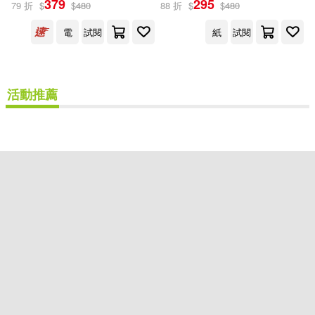
379
295
79 折
$
$
480
88 折
$
$
480
(電子書)
電
試閱
紙
試閱
洛倫．貝爾克(2)
活動推薦
出版社
(可複選)
聯經出版公司(2)
配送方式
(可複選)
可超商取貨(1)
可海外宅配(1)
可港澳店取(1)
重新設定
確認